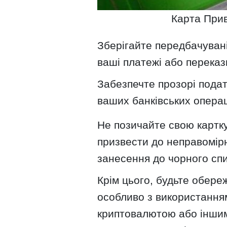
Карта Прив
Зберігайте передбачуван
ваші платежі або переказ
Забезпечте прозорі подат
ваших банківських операц
Не позичайте свою картку
призвести до неправомір
занесення до чорного спи
Крім цього, будьте обере
особливо з використанням
криптовалютою або іншим