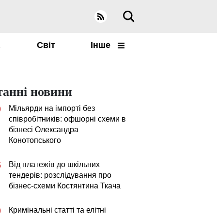
а
Світ
Інше
танні новини
Мільярди на імпорті без
0
співробітників: офшорні схеми в
бізнесі Олександра
Конотопського
Від платежів до шкільних
5
тендерів: розслідування про
бізнес-схеми Костянтина Ткача
Кримінальні статті та елітні
0