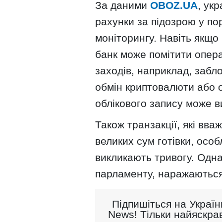
За даними
OBOZ.UA
, ук
рахунки за підозрою у п
моніторингу. Навіть якщо
банк може помітити опер
заходів, наприклад, забло
обмін криптовалюти або 
облікового запису може в
Також транзакції, які вва
великих сум готівки, осо
викликають тривогу. Однак
парламенту, наражаються
Підпишіться на Україн
News! Тільки найяскрав