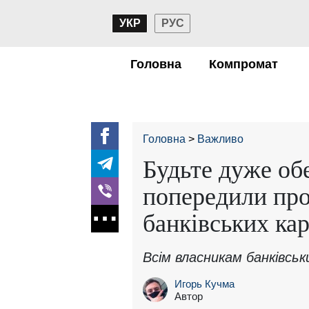
УКР
РУС
Головна
Компромат
Головна
Важливо
Будьте дуже об
попередили про
банківських ка
Всім власникам банківсь
Игорь Кучма
Автор