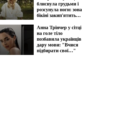
блиснула грудьми і
розсунула ноги: зона
бікіні закип'ятить
кров
Анна Трінчер у сітці
на голе тіло
позбавила українців
дару мови: "Вчися
підбирати свої…"