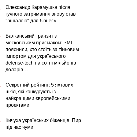
Олександр Карамушка після
2
гучного затримання знову став
"рішалою" для бізнесу
Балканський транзит з
0
московським присмаком: ЗМІ
пояснили, хто стоїть за тіньовим
імпортом для українського
defense-tech на сотні мільйонів
доларів…
Секретний рейтинг: 5 яхтових
4
шкіл, які конкурують із
найкращими європейськими
проєктами
Кичуха українських біженців. Пир
3
під час чуми