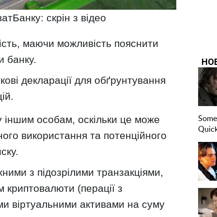
атБанку: скрін з відео
ість, маючи можливість пояснити
и банку.
кові декларації для обґрунтування
ій.
 іншим особам, оскільки це може
ного використання та потенційного
ску.
жними з підозрілими транзакціями,
 криптовалюти (перації з
и віртуальними активами на суму