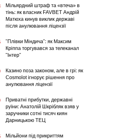
Мільярдний штраф та «втеча» в
3
тінь: як власник FAVBET Андрій
Матюха кинув виклик державі
після анулювання ліцензії
"Плівки Міндича": як Максим
5
Кріппа торгувався за телеканал
"Інтер"
Казино поза законом, але в грі: як
0
Cosmolot ігнорує рішення про
анулювання ліцензії
Приватні прибутки, державні
0
руїни: Анатолій Шкрібляк взяв у
заручники сотні тисяч киян
Дарницькою ТЕЦ
Мільйони під прикриттям
5