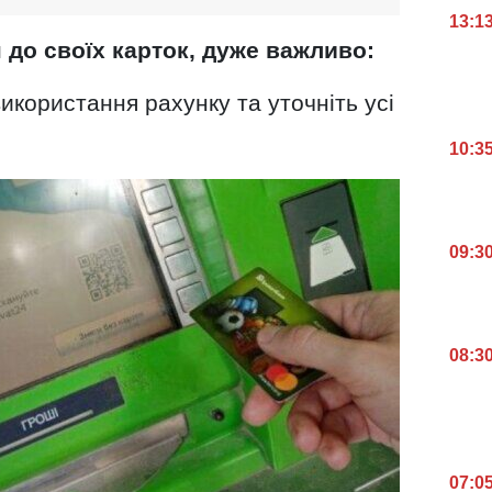
13:1
 до своїх карток, дуже важливо:
користання рахунку та уточніть усі
10:3
09:3
08:3
07:0