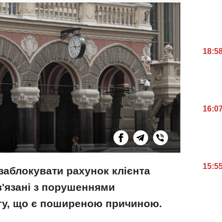
18:5
16:0
15:5
 заблокувати рахунок клієнта
в'язані з порушеннями
гу, що є поширеною причиною.