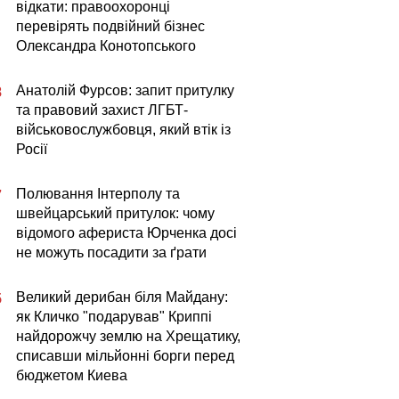
відкати: правоохоронці
перевірять подвійний бізнес
Олександра Конотопського
Анатолій Фурсов: запит притулку
8
та правовий захист ЛГБТ-
військовослужбовця, який втік із
Росії
Полювання Інтерполу та
7
швейцарський притулок: чому
відомого афериста Юрченка досі
не можуть посадити за ґрати
Великий дерибан біля Майдану:
5
як Кличко "подарував" Криппі
найдорожчу землю на Хрещатику,
списавши мільйонні борги перед
бюджетом Киева