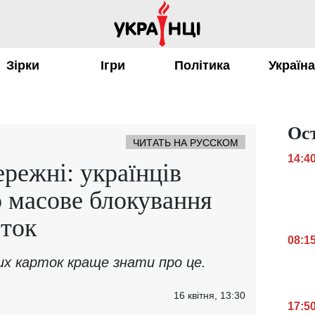
Зірки
Ігри
Політика
Україн
Ос
ЧИТАТЬ НА РУССКОМ
14:4
ережні: українців
 масове блокування
рток
08:1
ких карток краще знати про це.
16 квітня, 13:30
17:5