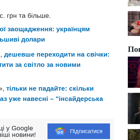
с. грн та більше.
вої заощадження: українцям
ьшиві долари
По
и,
дешевше переходити на свічки:
тити за світло за новими
»,
тільки не падайте: скільки
аз уже навесні – "інсайдерська
ці у Google
Підписатися
іші новини!