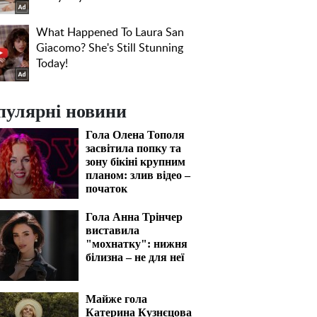
пулярні новини
Гола Олена Тополя
засвітила попку та
зону бікіні крупним
планом: злив відео –
початок
Гола Анна Трінчер
виставила
"мохнатку": нижня
білизна – не для неї
Майже гола
Катерина Кузнєцова