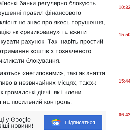
раїнські банки регулярно блокують
10:3
орушенні правил фінансового
 клієнт не знає про якесь порушення,
ацію як «ризиковану» та вжити
15:5
кувати рахунок. Так, навіть простий
отримання коштів з позначеного
икликати блокування.
жаються «нетиповими», такі як зняття
15:4
бливо в незвичайних місцях, також
 громадські діячі, як і члени
 на посилений контроль.
06:4
ці у Google
Підписатися
іші новини!