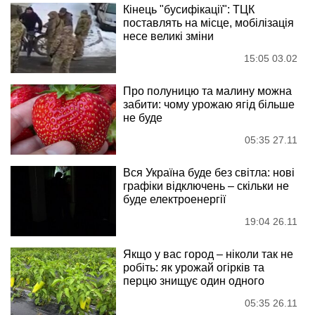
Кінець "бусифікації": ТЦК
поставлять на місце, мобілізація
несе великі зміни
15:05 03.02
Про полуницю та малину можна
забити: чому урожаю ягід більше
не буде
05:35 27.11
Вся Україна буде без світла: нові
графіки відключень – скільки не
буде електроенергії
19:04 26.11
Якщо у вас город – ніколи так не
робіть: як урожай огірків та
перцю знищує один одного
05:35 26.11