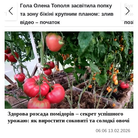
Гола Олена Тополя засвітила попку
Букв
 "І
та зону бікіні крупним планом: злив
втис
відео – початок
позі:
Здорова розсада помідорів – секрет успішного
урожаю: як виростити соковиті та солодкі овочі
06:06 13.02.2026