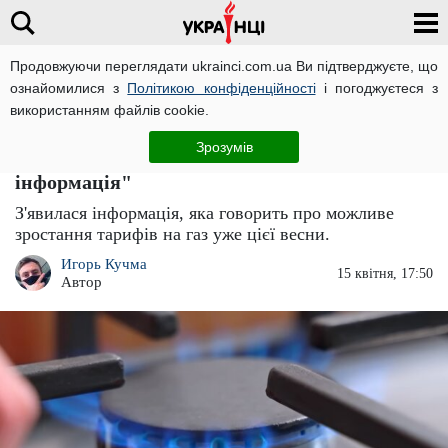
Продовжуючи переглядати ukrainci.com.ua Ви підтверджуєте, що
ознайомилися з
Політикою конфіденційності
і погоджуєтеся з
Головна
Важливо
ЧИТАТЬ НА РУССКОМ
використанням файлів cookie.
Тільки не падайте: скільки доведеться
Зрозумів
платити за газ уже навесні – "інсайдерська
інформація"
З'явилася інформація, яка говорить про можливе
зростання тарифів на газ уже цієї весни.
Игорь Кучма
15 квітня, 17:50
Автор