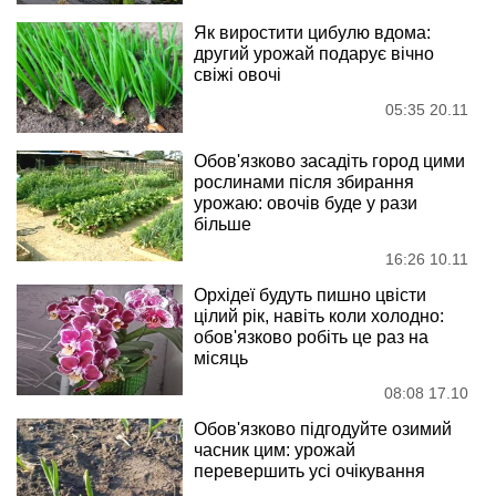
Як виростити цибулю вдома:
другий урожай подарує вічно
свіжі овочі
05:35 20.11
Обов'язково засадіть город цими
рослинами після збирання
урожаю: овочів буде у рази
більше
16:26 10.11
Орхідеї будуть пишно цвісти
цілий рік, навіть коли холодно:
обов'язково робіть це раз на
місяць
08:08 17.10
Обов'язково підгодуйте озимий
часник цим: урожай
перевершить усі очікування