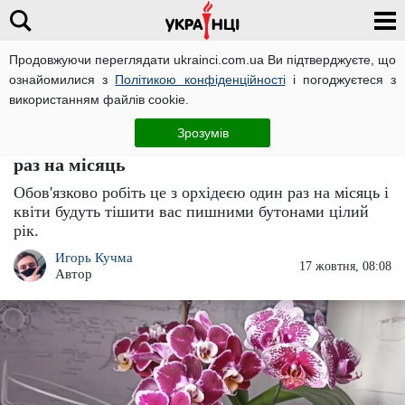
Продовжуючи переглядати ukrainci.com.ua Ви підтверджуєте, що
ознайомилися з
Політикою конфіденційності
і погоджуєтеся з
Головна
Важливо
ЧИТАТЬ НА РУССКОМ
використанням файлів cookie.
Орхідеї будуть пишно цвісти цілий рік,
Зрозумів
навіть коли холодно: обов'язково робіть це
раз на місяць
Обов'язково робіть це з орхідеєю один раз на місяць і
квіти будуть тішити вас пишними бутонами цілий
рік.
Игорь Кучма
17 жовтня, 08:08
Автор