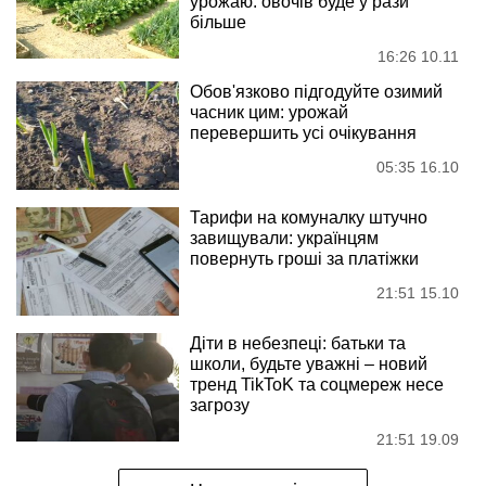
урожаю: овочів буде у рази
більше
16:26 10.11
Обов'язково підгодуйте озимий
часник цим: урожай
перевершить усі очікування
05:35 16.10
Тарифи на комуналку штучно
завищували: українцям
повернуть гроші за платіжки
21:51 15.10
Діти в небезпеці: батьки та
школи, будьте уважні – новий
тренд TikToK та соцмереж несе
загрозу
21:51 19.09