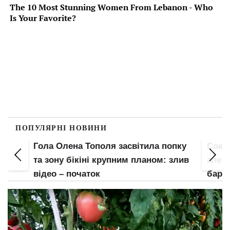
ПОПУЛЯРНІ НОВИНИ
Гола Олена Тополя засвітила попку
Соко
е
та зону бікіні крупним планом: злив
апети
відео – початок
барс