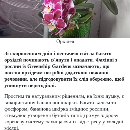
Орхідея
Зі скороченням днів і нестачею світла багато
орхідей починають в'янути і опадати. Фахівці з
рослин із Greenship Gardens зазначають, що
восени орхідеям потрібні додаткові поживні
речовини, але підгодовувати їх слід обережно, щоб
уникнути перегодівлі.
Простим та натуральним рішенням, на їхню думку, є
використання бананової шкірки. Багата калієм та
фосфором, бананова шкірка зміцнює рослини,
стимулює утворення бутонів та підтримує здорову
кореневу систему, захищаючи їх від стресу у холодні
місяці.