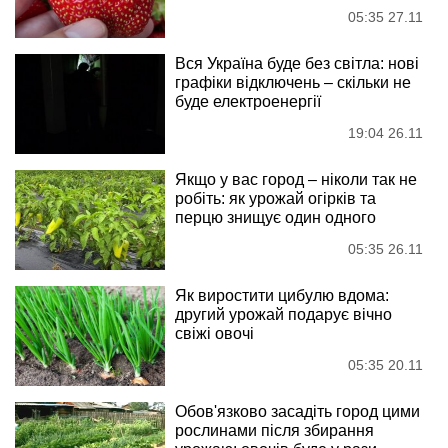
05:35 27.11
Вся Україна буде без світла: нові
графіки відключень – скільки не
буде електроенергії
19:04 26.11
Якщо у вас город – ніколи так не
робіть: як урожай огірків та
перцю знищує один одного
05:35 26.11
Як виростити цибулю вдома:
другий урожай подарує вічно
свіжі овочі
05:35 20.11
Обов'язково засадіть город цими
рослинами після збирання