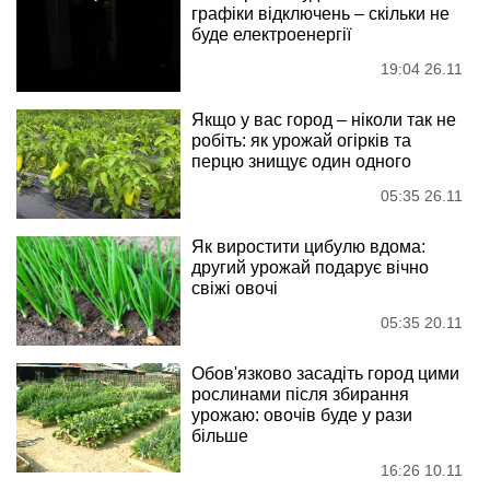
графіки відключень – скільки не
буде електроенергії
19:04 26.11
Якщо у вас город – ніколи так не
робіть: як урожай огірків та
перцю знищує один одного
05:35 26.11
Як виростити цибулю вдома:
другий урожай подарує вічно
свіжі овочі
05:35 20.11
Обов'язково засадіть город цими
рослинами після збирання
урожаю: овочів буде у рази
більше
16:26 10.11