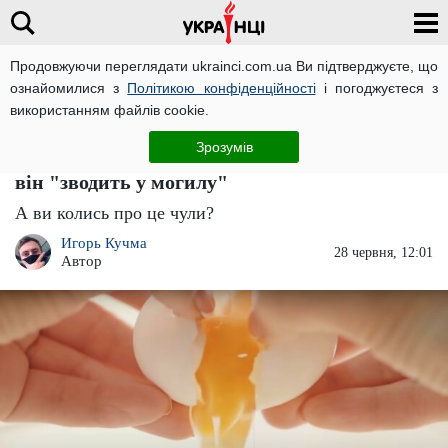
Продовжуючи переглядати ukrainci.com.ua Ви підтверджуєте, що
ознайомилися з
Політикою конфіденційності
і погоджуєтеся з
Головна
Важливо
ЧИТАТЬ НА РУССКОМ
використанням файлів cookie.
А ми всі так робимо: більше ніколи не
Зрозумів
готуйте яйця цим популярним способом -
він "зводить у могилу"
А ви колись про це чули?
Игорь Кучма
28 червня, 12:01
Автор