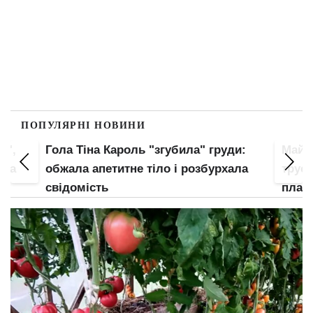
ПОПУЛЯРНІ НОВИНИ
и",
Гола Тіна Кароль "згубила" груди:
Майж
ула
обжала апетитне тіло і розбурхала
труси
свідомість
план