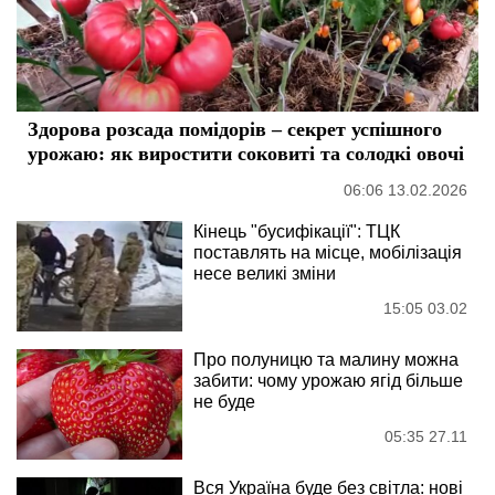
Здорова розсада помідорів – секрет успішного
урожаю: як виростити соковиті та солодкі овочі
06:06 13.02.2026
Кінець "бусифікації": ТЦК
поставлять на місце, мобілізація
несе великі зміни
15:05 03.02
Про полуницю та малину можна
забити: чому урожаю ягід більше
не буде
05:35 27.11
Вся Україна буде без світла: нові