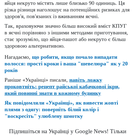
яйця некруто містять лише близько 90 одиниць. Ця
різка різниця наголошує на потенційних ризиках для
здоров'я, пов'язаних із вживанням яєчні.
Так, враховуючи значно більш високий вміст КПУГ
в яєчні порівняно з іншими методами приготування,
стає зрозуміло, що яйця-пашот або некруто є більш
здоровою альтернативою.
Нагадаємо,
що робити, якщо почало випадати
волосся: прості кроки і ваша "шевелюра" як у 20
років
Раніше «Українці» писали,
навіть
ложку
проковтніть: рецепт райської кабачкової ікри,
який повинні знати в кожному будинку
Як повідомляли «Українці»,
як вивести жовті
плями з одягу: поверніть білий колір і
"воскресіть" улюблену шмотку
Підпишіться на Українці у Google News! Тільки