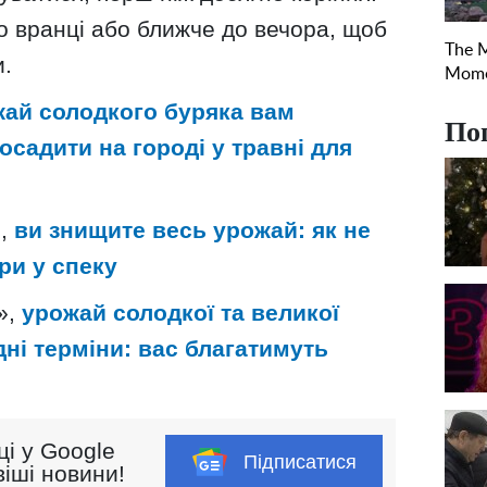
о вранці або ближче до вечора, щоб
и.
жай солодкого буряка вам
По
осадити на городі у травні для
и,
ви знищите весь урожай: як не
ри у спеку
»,
урожай солодкої та великої
дні терміни: вас благатимуть
ці у Google
Підписатися
іші новини!