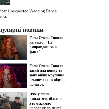
пулярні новини
Гола Олена Тополя
на відео: "Не
виправдання, а
факт"
Гола Олена Тополя
засвітила попку та
зону бікіні крупним
планом: злив відео –
початок
Вже у січні
виплатять більше:
хто отримає
надбавку до пенсії