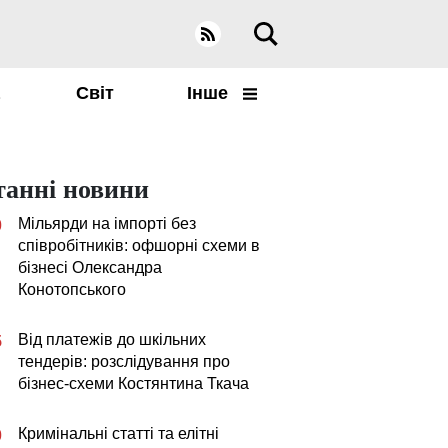
а
Світ
Інше
танні новини
Мільярди на імпорті без
0
співробітників: офшорні схеми в
бізнесі Олександра
Конотопського
Від платежів до шкільних
5
тендерів: розслідування про
бізнес-схеми Костянтина Ткача
Кримінальні статті та елітні
0