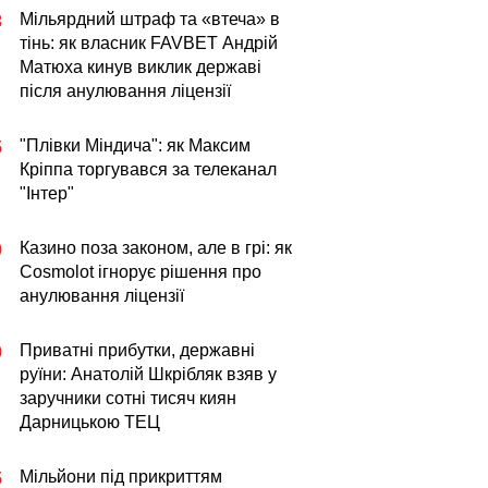
Мільярдний штраф та «втеча» в
3
тінь: як власник FAVBET Андрій
Матюха кинув виклик державі
після анулювання ліцензії
"Плівки Міндича": як Максим
5
Кріппа торгувався за телеканал
"Інтер"
Казино поза законом, але в грі: як
0
Cosmolot ігнорує рішення про
анулювання ліцензії
Приватні прибутки, державні
0
руїни: Анатолій Шкрібляк взяв у
заручники сотні тисяч киян
Дарницькою ТЕЦ
Мільйони під прикриттям
5