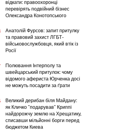
відкати: правоохоронці
перевірять подвійний бізнес
Олександра Конотопського
Анатолій Фурсов: запит притулку
8
та правовий захист ЛГБТ-
військовослужбовця, який втік із
Росії
Полювання Інтерполу та
7
швейцарський притулок: чому
відомого афериста Юрченка досі
не можуть посадити за ґрати
Великий дерибан біля Майдану:
5
як Кличко "подарував" Криппі
найдорожчу землю на Хрещатику,
списавши мільйонні борги перед
бюджетом Киева