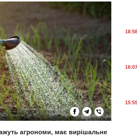
18:5
16:0
15:5
кажуть агрономи, має вирішальне