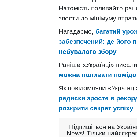
Натомість поливайте ран
звести до мінімуму втрат
Нагадаємо,
багатий уро
забезпечений: де його п
небувалого збору
Раніше «Українці» писал
можна поливати помідо
Як повідомляли «Українці
редиски зросте в рекор
розкрити секрет успіху
Підпишіться на Україн
News! Тільки найяскрав