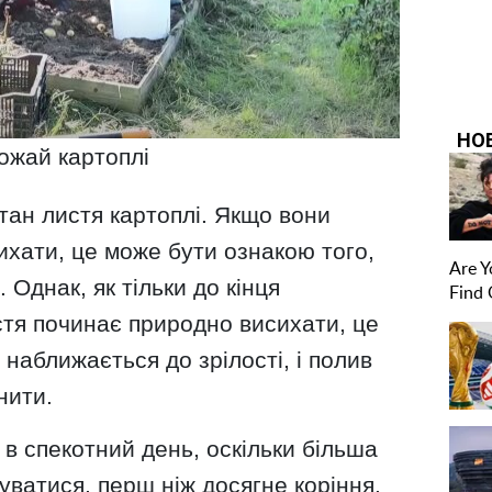
ожай картоплі
стан листя картоплі. Якщо вони
ихати, це може бути ознакою того,
 Однак, як тільки до кінця
стя починає природно висихати, це
 наближається до зрілості, і полив
нити.
 в спекотний день, оскільки більша
ватися, перш ніж досягне коріння.