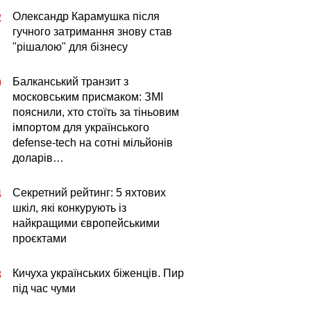
Олександр Карамушка після
2
гучного затримання знову став
"рішалою" для бізнесу
Балканський транзит з
0
московським присмаком: ЗМІ
пояснили, хто стоїть за тіньовим
імпортом для українського
defense-tech на сотні мільйонів
доларів…
Секретний рейтинг: 5 яхтових
4
шкіл, які конкурують із
найкращими європейськими
проєктами
Кичуха українських біженців. Пир
3
під час чуми