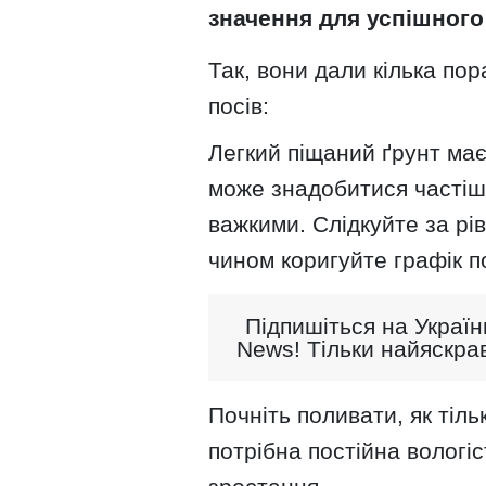
значення для успішного
Так, вони дали кілька по
посів:
Легкий піщаний ґрунт ма
може знадобитися частіши
важкими. Слідкуйте за рі
чином коригуйте графік п
Підпишіться на Україн
News! Тільки найяскрав
Почніть поливати, як тіль
потрібна постійна вологіс