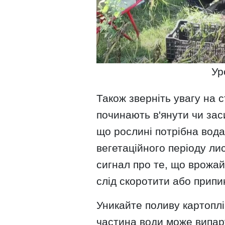
Ур
Також зверніть увагу на 
починають в'янути чи зас
що рослині потрібна вода.
вегетаційного періоду ли
сигнал про те, що врожай
слід скоротити або припи
Уникайте поливу картоплі
частина води може випару