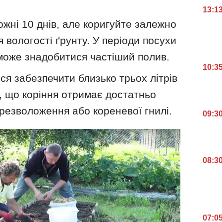
13:1
ожні 10 днів, але коригуйте залежно
я вологості ґрунту. У періоди посухи
може знадобитися частіший полив.
10:3
ся забезпечити близько трьох літрів
, що коріння отримає достатньо
резволоження або кореневої гнилі.
09:3
08:3
07:0