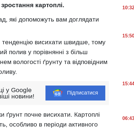
 зростання картоплі.
10:3
рад, які допоможуть вам доглядати
15:5
є тенденцію висихати швидше, тому
й полив у порівнянні з більш
внем вологості ґрунту та відповідним
оливу.
15:4
ці у Google
Підписатися
іші новини!
ки ґрунт почне висихати. Картоплі
06:4
ть, особливо в періоди активного