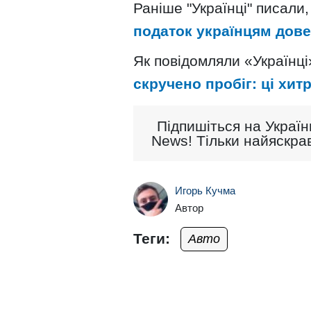
Раніше "Українці" писали
податок українцям дове
Як повідомляли «Українці
скручено пробіг: ці хит
Підпишіться на Україн
News! Тільки найяскрав
Игорь Кучма
Автор
Теги:
Авто