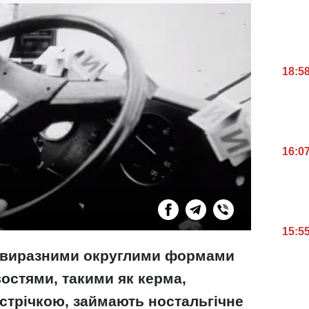
18:5
16:0
15:5
їх виразними округлими формами
остями, такими як керма,
стрічкою, займають ностальгічне