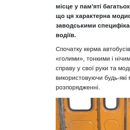
місце у пам'яті багатьо
що ця характерна модиф
заводськими специфікац
водіїв.
Спочатку керма автобусів
«голими», тонкими і нічи
справу у свої руки та мо
використовуючи будь-які м
розпорядженні.