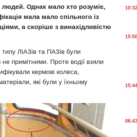
х людей. Однак мало хто розуміє,
10:3
ікація мала мало спільного із
іями, а скоріше з винахідливістю
15:5
 типу ЛіАЗів та ПАЗів були
м не примітними. Проте водії взяли
дифікували кермові колеса,
атеріали, які були у їхньому
15:4
06:4