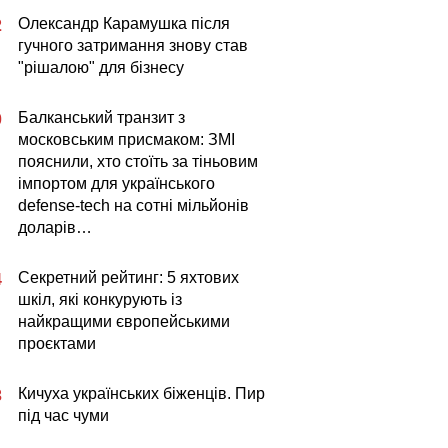
Олександр Карамушка після
2
гучного затримання знову став
"рішалою" для бізнесу
Балканський транзит з
0
московським присмаком: ЗМІ
пояснили, хто стоїть за тіньовим
імпортом для українського
defense-tech на сотні мільйонів
доларів…
Секретний рейтинг: 5 яхтових
4
шкіл, які конкурують із
найкращими європейськими
проєктами
Кичуха українських біженців. Пир
3
під час чуми