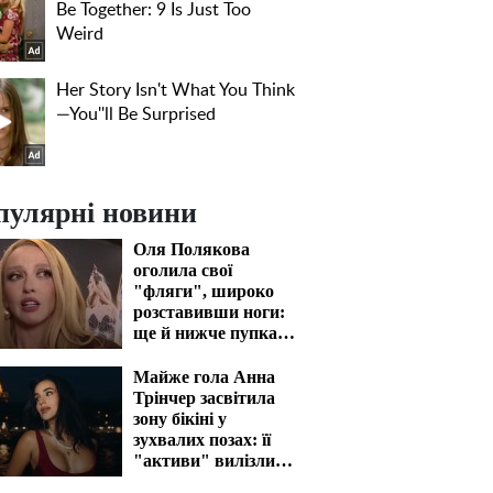
пулярні новини
Оля Полякова
оголила свої
"фляги", широко
розставивши ноги:
ще й нижче пупка
блиснула
Майже гола Анна
Трінчер засвітила
зону бікіні у
зухвалих позах: її
"активи" вилізли
назовні