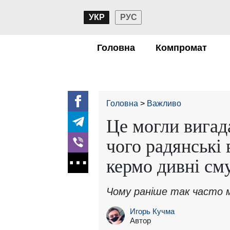
УКР
РУС
Головна
Компромат
Головна
Важливо
Це могли вигад
чого радянські 
кермо дивні см
Чому раніше так часто 
Игорь Кучма
Автор