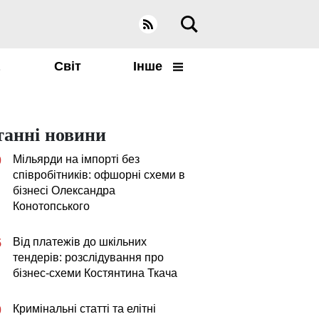
а
Світ
Інше
танні новини
Мільярди на імпорті без
0
співробітників: офшорні схеми в
бізнесі Олександра
Конотопського
Від платежів до шкільних
5
тендерів: розслідування про
бізнес-схеми Костянтина Ткача
Кримінальні статті та елітні
0