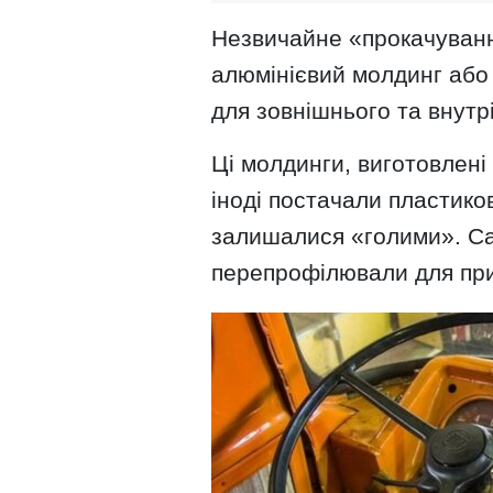
Незвичайне «прокачуванн
алюмінієвий молдинг або 
для зовнішнього та внутр
Ці молдинги, виготовлені 
іноді постачали пластико
залишалися «голими». Са
перепрофілювали для при