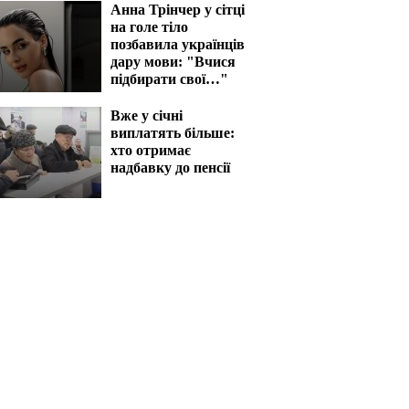
Анна Трінчер у сітці
на голе тіло
позбавила українців
дару мови: "Вчися
підбирати свої…"
Вже у січні
виплатять більше:
хто отримає
надбавку до пенсії