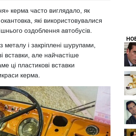
я» керма часто виглядало, як
окантовка, які використовувалися
ішнього оздоблення автобусів.
з металу і закріплені шурупами,
ві вставки, але найчастіше
ме ці пластикові вставки
краси керма.