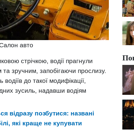
Салон авто
По
ковою стрічкою, водії прагнули
м та зручним, запобігаючи прослизу.
 водіїв до такої модифікації,
дних зусиль, надавши водіям
ся відразу позбутися: названі
лі, які краще не купувати