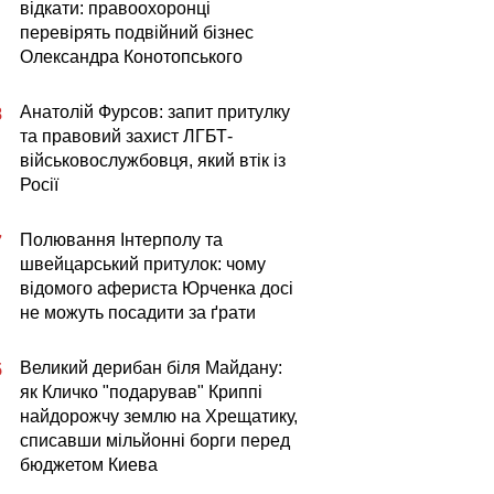
відкати: правоохоронці
перевірять подвійний бізнес
Олександра Конотопського
Анатолій Фурсов: запит притулку
8
та правовий захист ЛГБТ-
військовослужбовця, який втік із
Росії
Полювання Інтерполу та
7
швейцарський притулок: чому
відомого афериста Юрченка досі
не можуть посадити за ґрати
Великий дерибан біля Майдану:
5
як Кличко "подарував" Криппі
найдорожчу землю на Хрещатику,
списавши мільйонні борги перед
бюджетом Киева