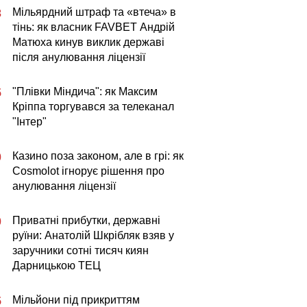
Мільярдний штраф та «втеча» в
3
тінь: як власник FAVBET Андрій
Матюха кинув виклик державі
після анулювання ліцензії
"Плівки Міндича": як Максим
5
Кріппа торгувався за телеканал
"Інтер"
Казино поза законом, але в грі: як
0
Cosmolot ігнорує рішення про
анулювання ліцензії
Приватні прибутки, державні
0
руїни: Анатолій Шкрібляк взяв у
заручники сотні тисяч киян
Дарницькою ТЕЦ
Мільйони під прикриттям
5