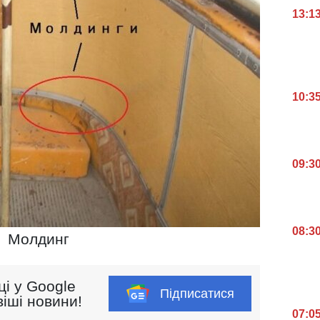
13:1
10:3
09:3
08:3
Молдинг
ці у Google
Підписатися
іші новини!
07:0