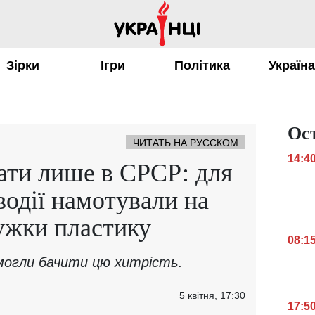
Зірки
Ігри
Політика
Україн
Ос
ЧИТАТЬ НА РУССКОМ
14:4
ати лише в СРСР: для
водії намотували на
ужки пластику
08:1
могли бачити цю хитрість.
5 квітня, 17:30
17:5