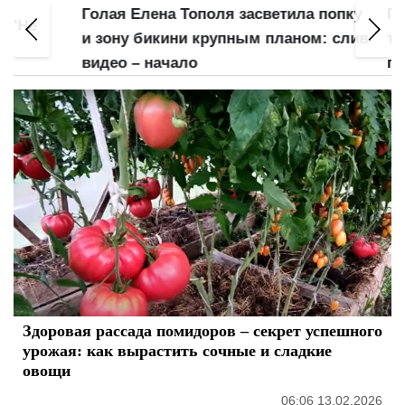
Голая Елена Тополя засветила попку
Почт
Не
и зону бикини крупным планом: слив
трус
видео – начало
план
Здоровая рассада помидоров – секрет успешного
урожая: как вырастить сочные и сладкие
овощи
06:06 13.02.2026