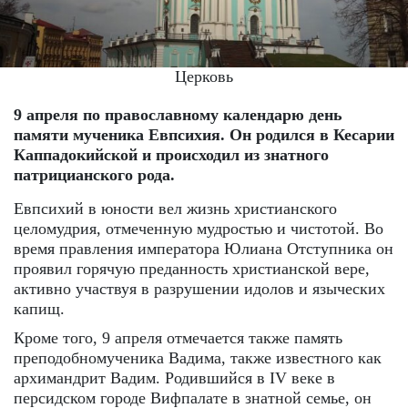
Церковь
9 апреля по православному календарю день
памяти мученика Евпсихия. Он родился в Кесарии
Каппадокийской и происходил из знатного
патрицианского рода.
Евпсихий в юности вел жизнь христианского
целомудрия, отмеченную мудростью и чистотой. Во
время правления императора Юлиана Отступника он
проявил горячую преданность христианской вере,
активно участвуя в разрушении идолов и языческих
капищ.
Кроме того, 9 апреля отмечается также память
преподобномученика Вадима, также известного как
архимандрит Вадим. Родившийся в IV веке в
персидском городе Вифпалате в знатной семье, он