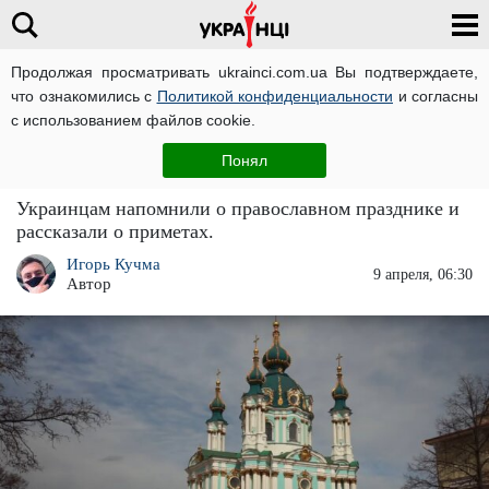
Продолжая просматривать ukrainci.com.ua Вы подтверждаете,
что ознакомились с
Политикой конфиденциальности
и согласны
Главная
Важно
ЧИТАТИ УКРАЇНСЬКОЮ
с использованием файлов cookie.
Церковный праздник 9 апреля: в этот день
Понял
будьте очень осторожны с водой
Украинцам напомнили о православном празднике и
рассказали о приметах.
Игорь Кучма
9 апреля, 06:30
Автор