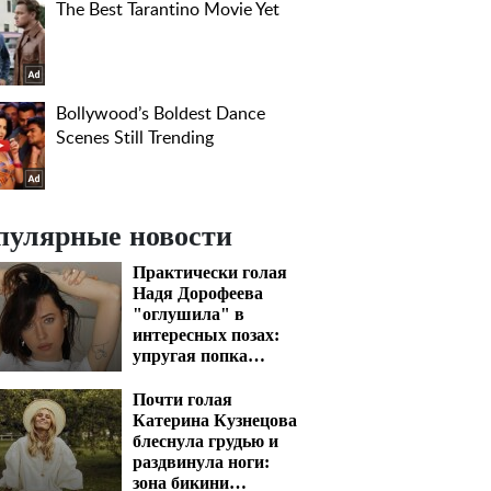
пулярные новости
Практически голая
Надя Дорофеева
"оглушила" в
интересных позах:
упругая попка
вскипятит кровь
Почти голая
Катерина Кузнецова
блеснула грудью и
раздвинула ноги:
зона бикини