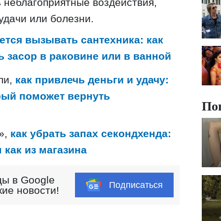
 неблагоприятные воздействия,
удачи или болезни.
ется вызывать сантехника: как
 засор в раковине или в ванной
ли,
как привлечь деньги и удачу:
рый поможет вернуть
По
»,
как убрать запах секондхенда:
 как из магазина
ы в Google
Подписаться
кие новости!