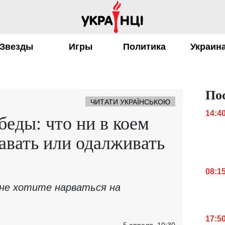
Звезды
Игры
Политика
Украин
По
ЧИТАТИ УКРАЇНСЬКОЮ
14:4
беды: что ни в коем
давать или одалживать
08:1
 не хотите нарваться на
17:5
5 апреля, 10:30