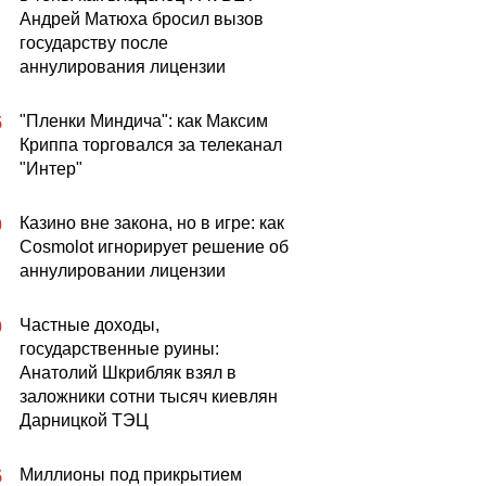
Андрей Матюха бросил вызов
государству после
аннулирования лицензии
"Пленки Миндича": как Максим
5
Криппа торговался за телеканал
"Интер"
Казино вне закона, но в игре: как
0
Cosmolot игнорирует решение об
аннулировании лицензии
Частные доходы,
0
государственные руины:
Анатолий Шкрибляк взял в
заложники сотни тысяч киевлян
Дарницкой ТЭЦ
Миллионы под прикрытием
5