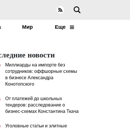
а
Мир
Еще
следние новости
Миллиарды на импорте без
0
сотрудников: оффшорные схемы
в бизнесе Александра
Конотопского
От платежей до школьных
5
тендеров: расследование о
бизнес-схемах Константина Ткача
Уголовные статьи и элитные
0