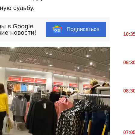
ную судьбу.
ы в Google
Подписаться
кие новости!
10:3
09:3
08:3
07:0