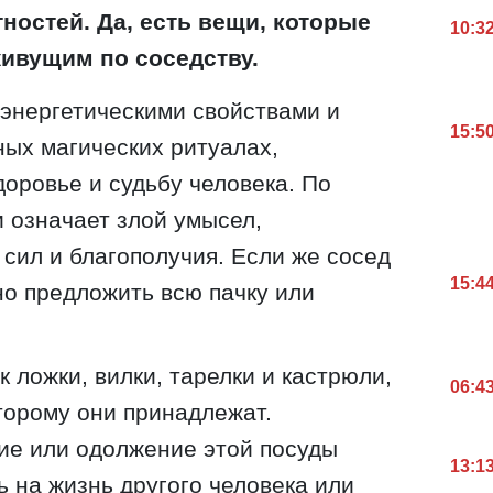
остей. Да, есть вещи, которые
10:3
живущим по соседству.
энергетическими свойствами и
15:5
ных магических ритуалах,
доровье и судьбу человека. По
и означает злой умысел,
сил и благополучия. Если же сосед
15:4
но предложить всю пачку или
к ложки, вилки, тарелки и кастрюли,
06:4
оторому они принадлежат.
ие или одолжение этой посуды
13:1
ь на жизнь другого человека или