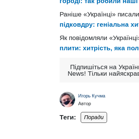
городі: так робили наші 
Раніше «Українці» писал
підковдру: геніальна хи
Як повідомляли «Українці
плити: хитрість, яка по
Підпишіться на Україн
News! Тільки найяскрав
Игорь Кучма
Автор
Теги:
Поради