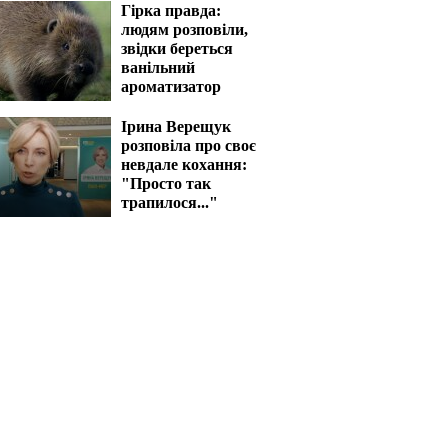
Гірка правда:
цова блиснула
розважається з
людям розповіли,
звідки береться
и і розсунула ноги:
голою Поляковою
ванільний
ікіні закип'ятить кров
одному ліжку: що
ароматизатор
скажуть її діти та
Ірина Верещук
чоловік
розповіла про своє
невдале кохання:
"Просто так
трапилося..."