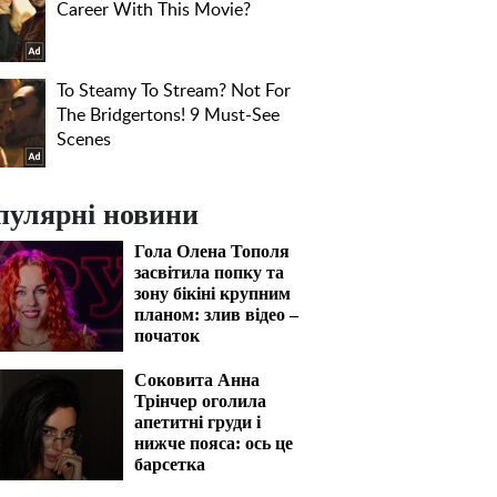
пулярні новини
Гола Олена Тополя
засвітила попку та
зону бікіні крупним
планом: злив відео –
початок
Соковита Анна
Трінчер оголила
апетитні груди і
нижче пояса: ось це
барсетка
гола Катерина
Міцкевич "злив", 