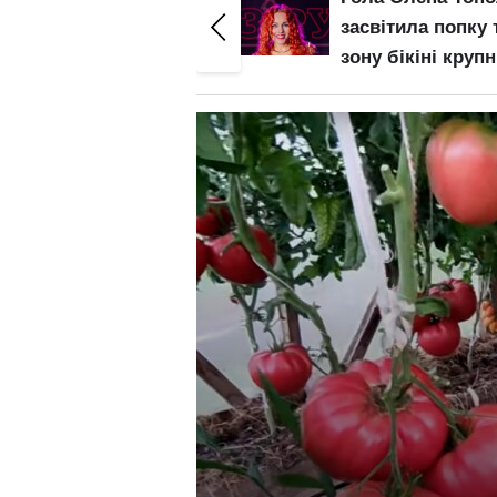
засвітила попку та
виставила
зону бікіні крупним
"мохнатку": ниж
планом: злив відео
білизна – не для
– початок