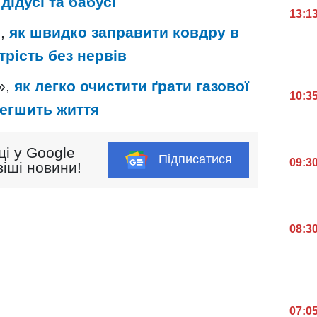
дідусі та бабусі
13:1
и,
як швидко заправити ковдру в
трість без нервів
»,
як легко очистити ґрати газової
10:3
легшить життя
ці у Google
Підписатися
09:3
іші новини!
08:3
07:0