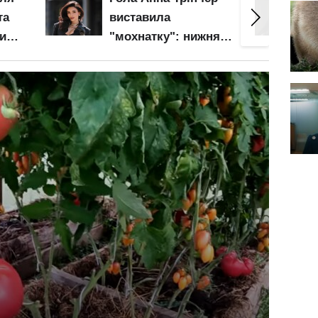
Трінчер оголила
Кузнє
ня
апетитні груди і
грудьм
 неї
нижче пояса: ось це
зона б
барсетка