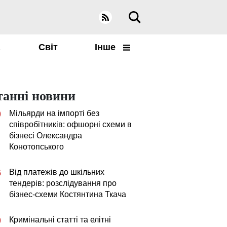
а
Світ
Інше
танні новини
Мільярди на імпорті без
0
співробітників: офшорні схеми в
бізнесі Олександра
Конотопського
Від платежів до шкільних
5
тендерів: розслідування про
бізнес-схеми Костянтина Ткача
Кримінальні статті та елітні
0