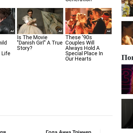
По
ер
Соковита Анна
Майже 