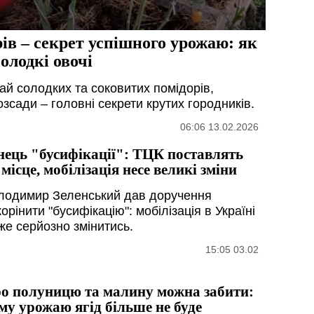
рів – секрет успішного урожаю: як
олодкі овочі
й солодких та соковитих помідорів,
озсади – головні секрети крутих городників.
06:06 13.02.2026
нець "бусифікації": ТЦК поставлять
 місце, мобілізація несе великі зміни
лодимир Зеленський дав доручення
орінити "бусифікацію": мобілізація в Україні
же серйозно змінитись.
15:05 03.02
о полуницю та малину можна забити:
му урожаю ягід більше не буде