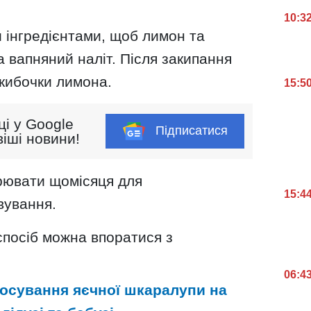
10:3
и інгредієнтами, щоб лимон та
 вапняний наліт. Після закипання
скибочки лимона.
15:5
ці у Google
Підписатися
іші новини!
рювати щомісяця для
15:4
вування.
 спосіб можна впоратися з
06:4
тосування яєчної шкаралупи на