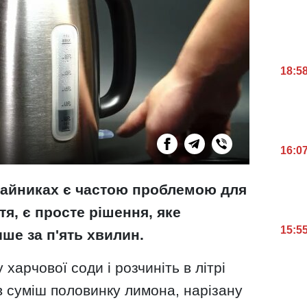
18:5
16:0
чайниках є частою проблемою для
я, є просте рішення, яке
15:5
ше за п'ять хвилин.
 харчової соди і розчиніть в літрі
в суміш половинку лимона, нарізану