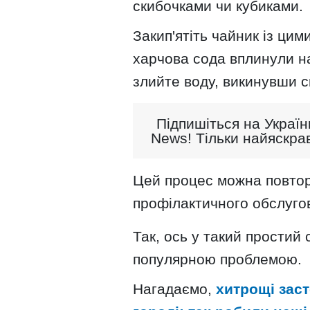
скибочками чи кубиками.
Закип'ятіть чайник із цим
харчова сода вплинули на
злийте воду, викинувши 
Підпишіться на Україн
News! Тільки найяскрав
Цей процес можна повто
профілактичного обслуго
Так, ось у такий простий
популярною проблемою.
Нагадаємо,
хитрощі зас