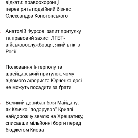
відкати: правоохоронці
перевірять подвійний бізнес
Олександра Конотопського
Анатолій Фурсов: запит притулку
8
та правовий захист ЛГБТ-
військовослужбовця, який втік із
Росії
Полювання Інтерполу та
7
швейцарський притулок: чому
відомого афериста Юрченка досі
не можуть посадити за ґрати
Великий дерибан біля Майдану:
5
як Кличко "подарував" Криппі
найдорожчу землю на Хрещатику,
списавши мільйонні борги перед
бюджетом Киева