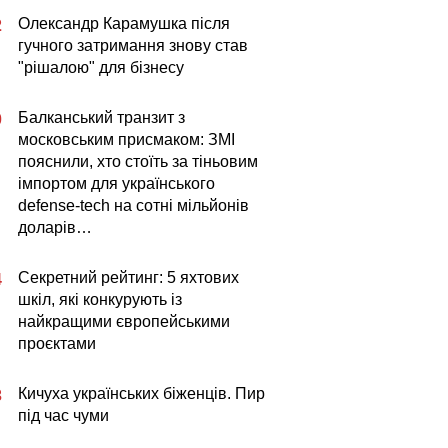
Олександр Карамушка після
2
гучного затримання знову став
"рішалою" для бізнесу
Балканський транзит з
0
московським присмаком: ЗМІ
пояснили, хто стоїть за тіньовим
імпортом для українського
defense-tech на сотні мільйонів
доларів…
Секретний рейтинг: 5 яхтових
4
шкіл, які конкурують із
найкращими європейськими
проєктами
Кичуха українських біженців. Пир
3
під час чуми