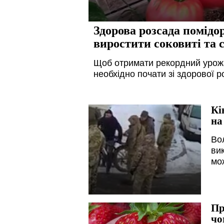
Здорова розсада помідо
виростити соковиті та с
Щоб отримати рекордний урожа
необхідно почати зі здорової р
Кі
на
Во
вик
мо
Пр
чо