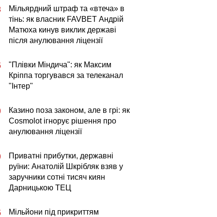
Мільярдний штраф та «втеча» в
3
тінь: як власник FAVBET Андрій
Матюха кинув виклик державі
після анулювання ліцензії
"Плівки Міндича": як Максим
5
Кріппа торгувався за телеканал
"Інтер"
Казино поза законом, але в грі: як
0
Cosmolot ігнорує рішення про
анулювання ліцензії
Приватні прибутки, державні
0
руїни: Анатолій Шкрібляк взяв у
заручники сотні тисяч киян
Дарницькою ТЕЦ
Мільйони під прикриттям
5