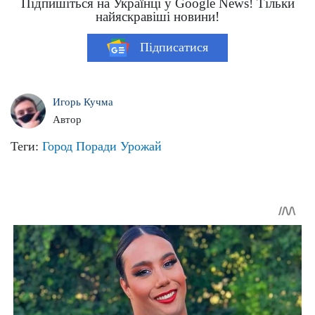
Підпишіться на Українці у Google News! Тільки
найяскравіші новини!
Підписатися
Игорь Кучма
Автор
Теги:
Город
Поради
Урожай