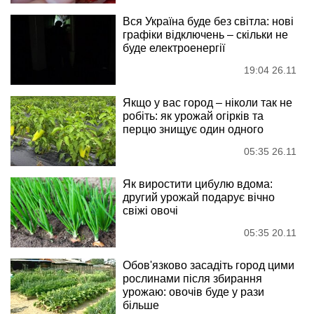
Вся Україна буде без світла: нові
графіки відключень – скільки не
буде електроенергії
19:04 26.11
Якщо у вас город – ніколи так не
робіть: як урожай огірків та
перцю знищує один одного
05:35 26.11
Як виростити цибулю вдома:
другий урожай подарує вічно
свіжі овочі
05:35 20.11
Обов'язково засадіть город цими
рослинами після збирання
урожаю: овочів буде у рази
більше