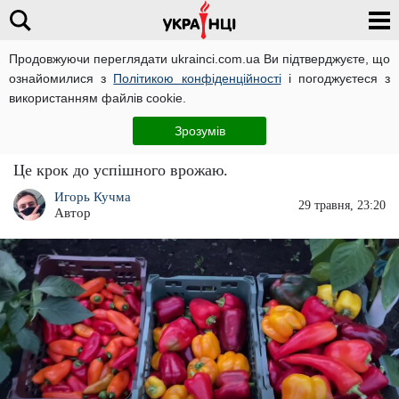
Продовжуючи переглядати ukrainci.com.ua Ви підтверджуєте, що
ознайомилися з
Політикою конфіденційності
і погоджуєтеся з
Головна
Важливо
ЧИТАТЬ НА РУССКОМ
використанням файлів cookie.
Перець обожнює цю підгодівлю: обов'язково
Зрозумів
внесіть її
Це крок до успішного врожаю.
Игорь Кучма
29 травня, 23:20
Автор