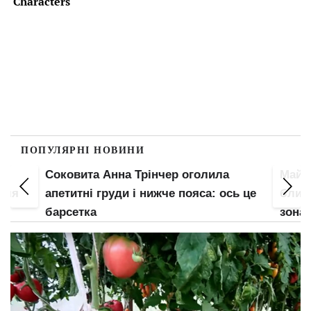
ПОПУЛЯРНІ НОВИНИ
Соковита Анна Трінчер оголила
Майж
 для
апетитні груди і нижче пояса: ось це
блисн
барсетка
зона 