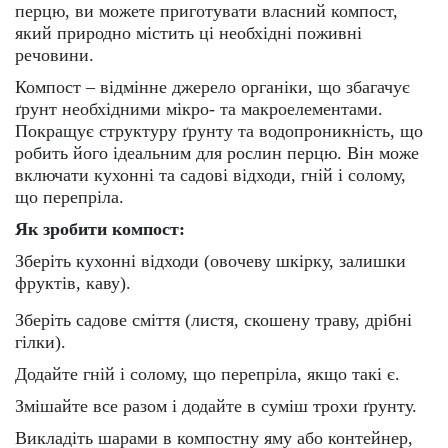
перцю, ви можете приготувати власний компост,
який природно містить ці необхідні поживні
речовини.
Компост – відмінне джерело органіки, що збагачує
ґрунт необхідними мікро- та макроелементами.
Покращує структуру ґрунту та водопроникність, що
робить його ідеальним для рослин перцю. Він може
включати кухонні та садові відходи, гній і солому,
що перепріла.
Як зробити компост:
Зберіть кухонні відходи (овочеву шкірку, залишки
фруктів, каву).
Зберіть садове сміття (листя, скошену траву, дрібні
гілки).
Додайте гній і солому, що перепріла, якщо такі є.
Змішайте все разом і додайте в суміш трохи ґрунту.
Викладіть шарами в компостну яму або контейнер,