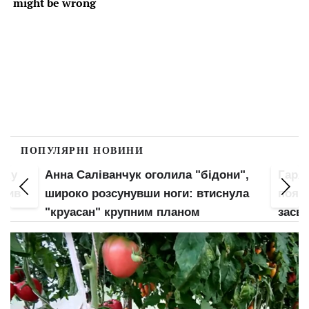
ПОПУЛЯРНІ НОВИНИ
пку
Анна Саліванчук оголила "бідони",
Гаря
злив
широко розсунувши ноги: втиснула
пояса
"круасан" крупним планом
засві