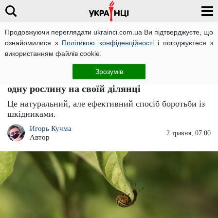
Продовжуючи переглядати ukrainci.com.ua Ви підтверджуєте, що
ознайомилися з
Політикою конфіденційності
і погоджуєтеся з
Головна
Важливо
ЧИТАТЬ НА РУССКОМ
використанням файлів cookie.
Колорадський жук, попелиця та кліщі
Зрозумів
зникнуть з вашого городу: посадіть лише
одну рослину на своїй ділянці
Це натуральний, але ефективний спосіб боротьби із
шкідниками.
Игорь Кучма
2 травня, 07:00
Автор