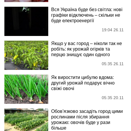
Вся Україна буде без світла: нові
графіки відключень – скільки не
буде електроенергії
19:04 26.11
Якщо у вас город – ніколи так не
робіть: як урожай огірків та
перцю знищує один одного
05:35 26.11
Як виростити цибулю вдома:
другий урожай подарує вічно
свіжі овочі
05:35 20.11
Обов'язково засадіть город цими
рослинами після збирання
урожаю: овочів буде у рази
більше