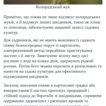
Колорадський жук
Примітно, що піжма не лише відлякує колорадських
жуків, а й відлякує інших шкідників, таких як кліщі
та попелиця, забезпечуючи ширший захист садових
культур.
Для садівників, які не мають можливості саджати
піжму безпосередньо поруч із картоплею,
альтернативний метод передбачає приготування
настою з її листя. Замочуючи зелену масу цієї
рослини у воді на кілька днів, одержують рідкий
розчин. Потім його можна перелити в розпилювач та
нанести на садові культури для ефективного
відлякування шкідників.
Загалом, внесення піжми в картопляні грядки або
використання її настою пропонує природний і
стійкий підхід до боротьби зі шкідниками, сприяючи
одержанню здоровіших і рясніших врожаїв та