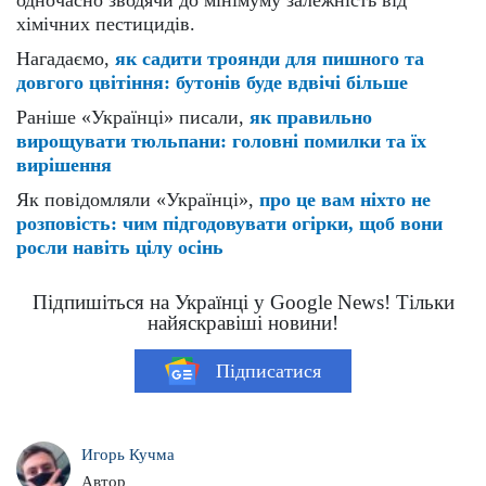
одночасно зводячи до мінімуму залежність від
хімічних пестицидів.
Нагадаємо,
як садити троянди для пишного та
довгого цвітіння: бутонів буде вдвічі більше
Раніше «Українці» писали,
як правильно
вирощувати тюльпани: головні помилки та їх
вирішення
Як повідомляли «Українці»,
про це вам ніхто не
розповість: чим підгодовувати огірки, щоб вони
росли навіть цілу осінь
Підпишіться на Українці у Google News! Тільки
найяскравіші новини!
Підписатися
Игорь Кучма
Автор