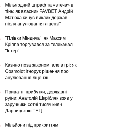
Мільярдний штраф та «втеча» в
3
тінь: як власник FAVBET Андрій
Матюха кинув виклик державі
після анулювання ліцензії
"Плівки Міндича": як Максим
5
Кріппа торгувався за телеканал
"Інтер"
Казино поза законом, але в грі: як
0
Cosmolot ігнорує рішення про
анулювання ліцензії
Приватні прибутки, державні
0
руїни: Анатолій Шкрібляк взяв у
заручники сотні тисяч киян
Дарницькою ТЕЦ
Мільйони під прикриттям
5