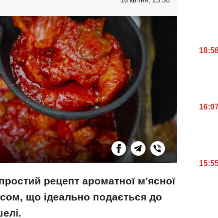
18:5
16:0
15:5
ростий рецепт ароматної м'ясної
усом, що ідеально подається до
шелі.