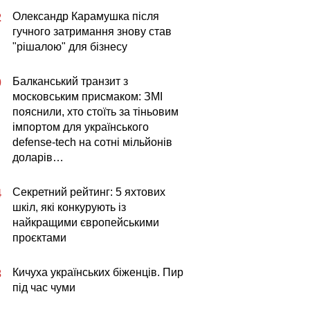
Олександр Карамушка після
2
гучного затримання знову став
"рішалою" для бізнесу
Балканський транзит з
0
московським присмаком: ЗМІ
пояснили, хто стоїть за тіньовим
імпортом для українського
defense-tech на сотні мільйонів
доларів…
Секретний рейтинг: 5 яхтових
4
шкіл, які конкурують із
найкращими європейськими
проєктами
Кичуха українських біженців. Пир
3
під час чуми