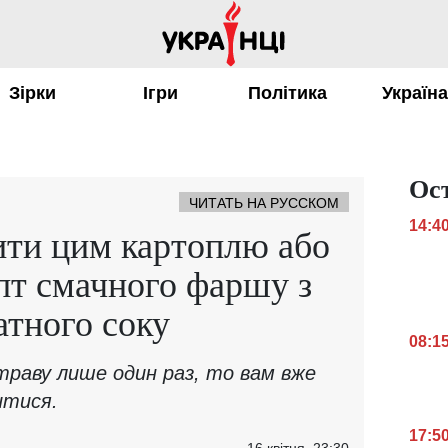
Зірки
Ігри
Політика
Україн
Ос
ЧИТАТЬ НА РУССКОМ
14:4
ити цим картоплю або
пт смачного фаршу з
атного соку
08:1
траву лише один раз, то вам вже
витися.
17:5
16 квітня, 23:30