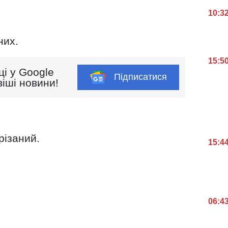
10:3
них.
15:5
ці у Google
Підписатися
іші новини!
різаний.
15:4
06:4