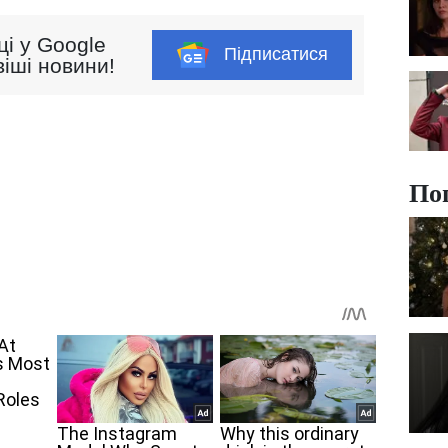
ці у Google
Підписатися
іші новини!
По