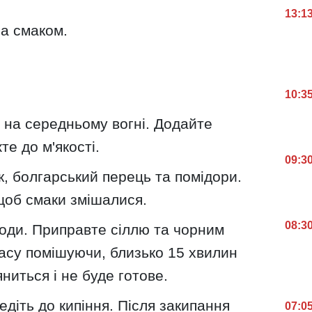
13:1
а смаком.
10:3
і на середньому вогні. Додайте
е до м'якості.
09:3
, болгарський перець та помідори.
щоб смаки змішалися.
08:3
ди. Приправте сіллю та чорним
часу помішуючи, близько 15 хвилин
яниться і не буде готове.
едіть до кипіння. Після закипання
07:0