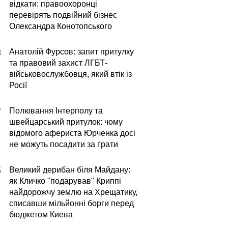
відкати: правоохоронці
перевірять подвійний бізнес
Олександра Конотопського
Анатолій Фурсов: запит притулку
8
та правовий захист ЛГБТ-
військовослужбовця, який втік із
Росії
Полювання Інтерполу та
7
швейцарський притулок: чому
відомого афериста Юрченка досі
не можуть посадити за ґрати
Великий дерибан біля Майдану:
5
як Кличко "подарував" Криппі
найдорожчу землю на Хрещатику,
списавши мільйонні борги перед
бюджетом Киева