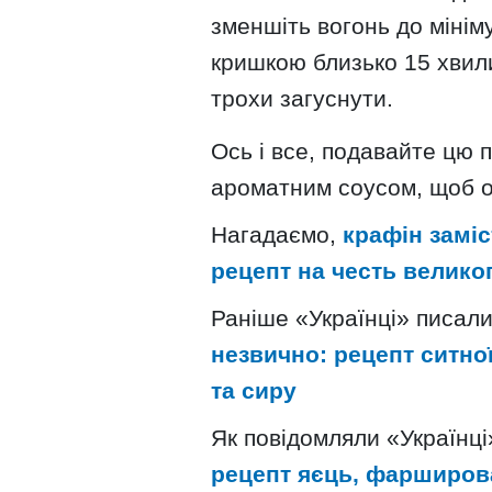
зменшіть вогонь до мініму
кришкою близько 15 хвил
трохи загуснути.
Ось і все, подавайте цю 
ароматним соусом, щоб о
Нагадаємо,
крафін заміс
рецепт на честь великог
Раніше «Українці» писал
незвично: рецепт ситної
та сиру
Як повідомляли «Українці
рецепт яєць, фарширов