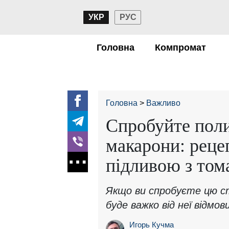
УКР
РУС
Головна
Компромат
Головна
Важливо
Спробуйте пол
макарони: реце
підливою з том
Якщо ви спробуєте цю с
буде важко від неї відмо
Игорь Кучма