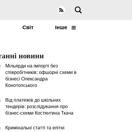
а
Світ
Інше
танні новини
Мільярди на імпорті без
0
співробітників: офшорні схеми в
бізнесі Олександра
Конотопського
Від платежів до шкільних
5
тендерів: розслідування про
бізнес-схеми Костянтина Ткача
Кримінальні статті та елітні
0