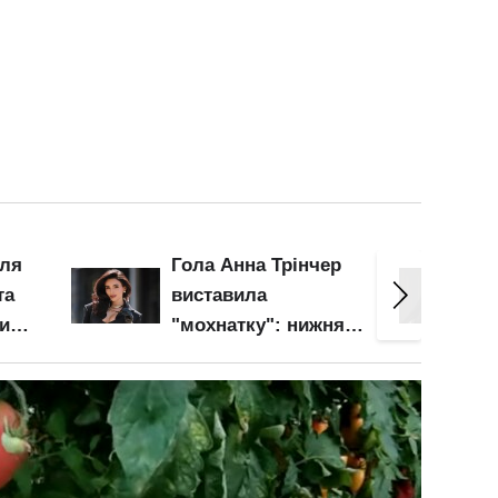
ер
Соковита Анна
Майже 
Трінчер оголила
Кузнє
ня
апетитні груди і
грудьм
 неї
нижче пояса: ось це
зона б
барсетка