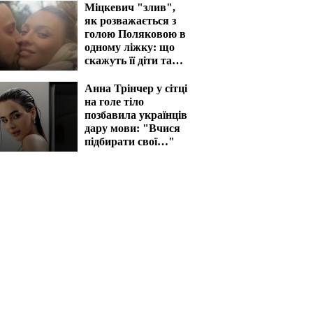
Міцкевич "злив",
як розважається з
голою Поляковою в
одному ліжку: що
скажуть її діти та
чоловік
Анна Трінчер у сітці
на голе тіло
позбавила українців
дару мови: "Вчися
підбирати свої…"