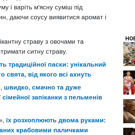
му і варіть м'ясну суміш під
ин, даючи соусу виявитися аромат і
пікантну страву з овочами та
тримати ситну страву.
ть традиційної паски: унікальний
о свята, від якого всі ахнуть
и,
швидко, смачно та дуже
 сімейної запіканки з пельменів
»,
їх розхоплюють двома руками:
аних крабовими паличками