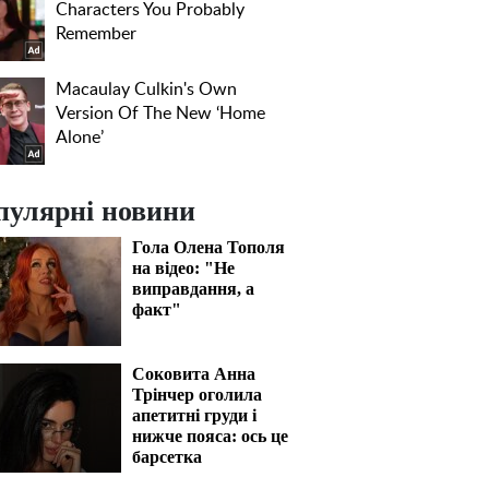
пулярні новини
Гола Олена Тополя
на відео: "Не
виправдання, а
факт"
Соковита Анна
Трінчер оголила
апетитні груди і
нижче пояса: ось це
барсетка