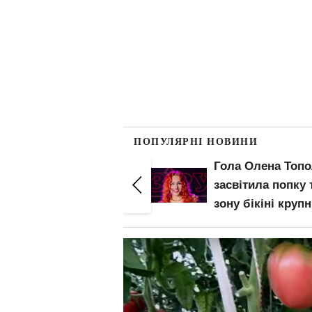
ПОПУЛЯРНІ НОВИНИ
Гола Олена Тополя
Гола Анна Трінч
засвітила попку та
виставила
зону бікіні крупним
"мохнатку": ниж
планом: злив відео
білизна – не для
– початок