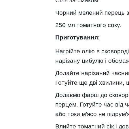
Сіль за смаком.
Чорний мелений перець з
250 мл томатного соку.
Приготування:
Нагрійте олію в сковород
нарізану цибулю і обсмажт
Додайте нарізаний часник
Готуйте ще дві хвилини, 
Додаємо фарш до сковоро
перцем. Готуйте час від 
або поки м'ясо не підрум'
Влийте томатний сік і дов