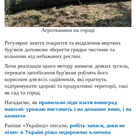
Агротканина на городі
Регулярне зняття покриття та видалення мертвих
бур'янів допоможе зберегти грядки чистими та
вільними від небажаних рослин.
Хоча реалізація цього методу вимагає деяких зусиль,
переваги запобігання бур'янам роблять його
корисним для всіх садівників, які прагнуть
підтримувати здорові та продуктивні території, такі
як сад та город.
Нагадаємо, як
правильно підв'язати виноград
навесні: урожаю вистачить і на домашнє вино, і на
компоти
Раніше «Українці» писали,
робіть запаси, доки не
пізно: в Україні різко подорожчає ключова