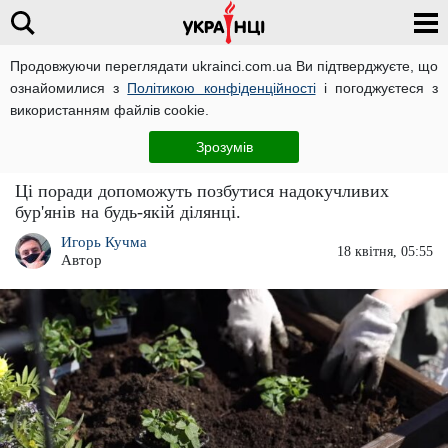
Продовжуючи переглядати ukrainci.com.ua Ви підтверджуєте, що
ознайомилися з
Політикою конфіденційності
і погоджуєтеся з
Головна
Важливо
ЧИТАТЬ НА РУССКОМ
використанням файлів cookie.
На дачі та городі не буде жодного бур'яну:
Зрозумів
секрети досвідчених агрономів
Ці поради допоможуть позбутися надокучливих
бур'янів на будь-якій ділянці.
Игорь Кучма
18 квітня, 05:55
Автор