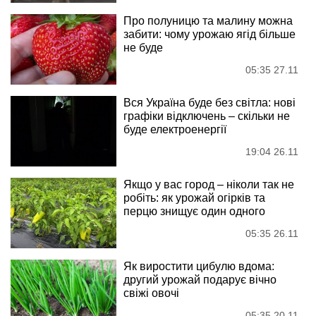
Про полуницю та малину можна
забити: чому урожаю ягід більше
не буде
05:35 27.11
Вся Україна буде без світла: нові
графіки відключень – скільки не
буде електроенергії
19:04 26.11
Якщо у вас город – ніколи так не
робіть: як урожай огірків та
перцю знищує один одного
05:35 26.11
Як виростити цибулю вдома:
другий урожай подарує вічно
свіжі овочі
05:35 20.11