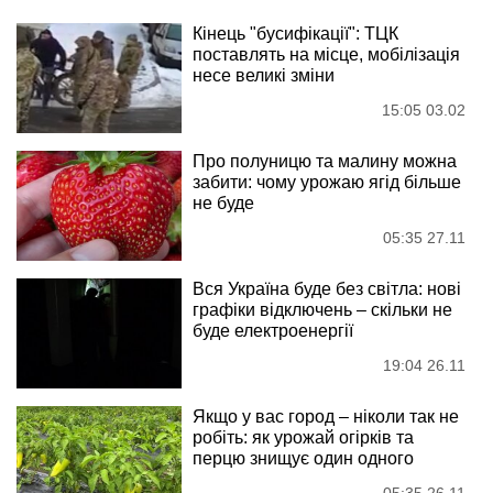
Кінець "бусифікації": ТЦК
поставлять на місце, мобілізація
несе великі зміни
15:05 03.02
Про полуницю та малину можна
забити: чому урожаю ягід більше
не буде
05:35 27.11
Вся Україна буде без світла: нові
графіки відключень – скільки не
буде електроенергії
19:04 26.11
Якщо у вас город – ніколи так не
робіть: як урожай огірків та
перцю знищує один одного
05:35 26.11