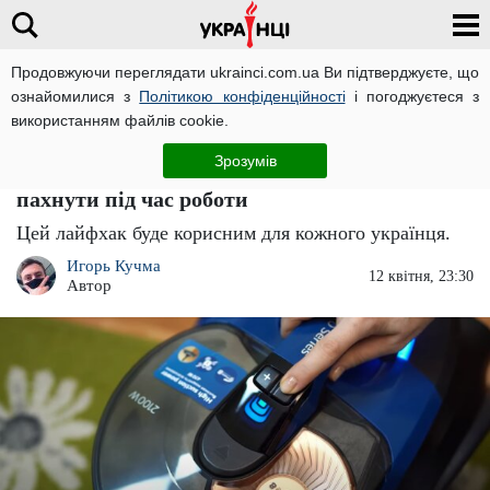
Продовжуючи переглядати ukrainci.com.ua Ви підтверджуєте, що
ознайомилися з
Політикою конфіденційності
і погоджуєтеся з
Головна
Важливо
ЧИТАТЬ НА РУССКОМ
використанням файлів cookie.
Проста хитрість, яка вас здивує: що потрібно
Зрозумів
зробити, щоб пилосос перестав погано
пахнути під час роботи
Цей лайфхак буде корисним для кожного українця.
Игорь Кучма
12 квітня, 23:30
Автор