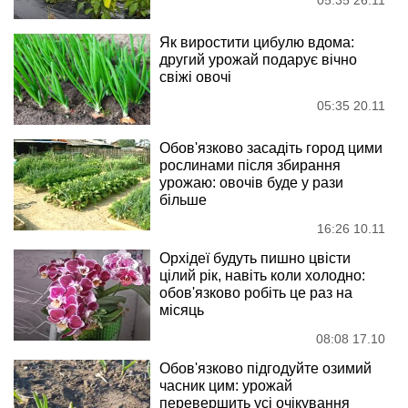
Як виростити цибулю вдома:
другий урожай подарує вічно
свіжі овочі
05:35 20.11
Обов'язково засадіть город цими
рослинами після збирання
урожаю: овочів буде у рази
більше
16:26 10.11
Орхідеї будуть пишно цвісти
цілий рік, навіть коли холодно:
обов'язково робіть це раз на
місяць
08:08 17.10
Обов'язково підгодуйте озимий
часник цим: урожай
перевершить усі очікування