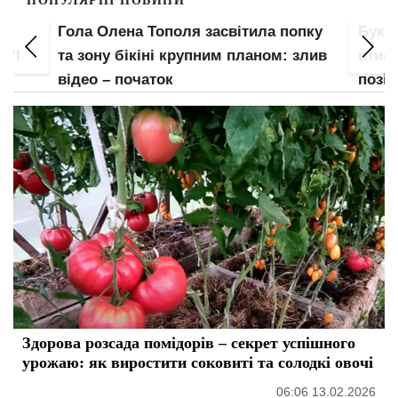
ПОПУЛЯРНІ НОВИНИ
Гола Олена Тополя засвітила попку
Букв
 "І
та зону бікіні крупним планом: злив
втис
відео – початок
позі:
Здорова розсада помідорів – секрет успішного
урожаю: як виростити соковиті та солодкі овочі
06:06 13.02.2026