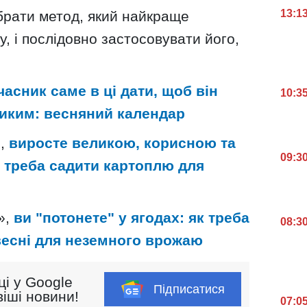
13:1
брати метод, який найкраще
у, і послідовно застосовувати його,
асник саме в ці дати, щоб він
10:3
ликим: весняний календар
и,
виросте великою, корисною та
09:3
к треба садити картоплю для
»,
ви "потонете" у ягодах: як треба
08:3
весні для неземного врожаю
ці у Google
Підписатися
іші новини!
07:0