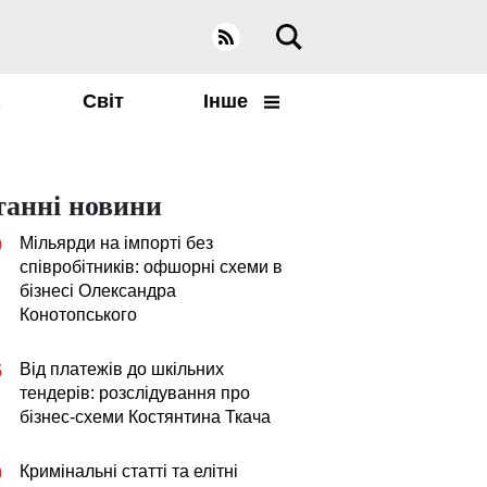
а
Світ
Інше
танні новини
Мільярди на імпорті без
0
співробітників: офшорні схеми в
бізнесі Олександра
Конотопського
Від платежів до шкільних
5
тендерів: розслідування про
бізнес-схеми Костянтина Ткача
Кримінальні статті та елітні
0