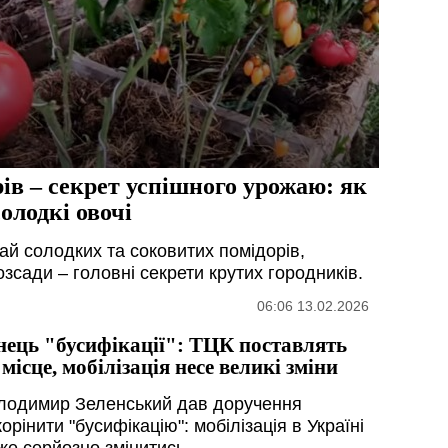
рів – секрет успішного урожаю: як
олодкі овочі
й солодких та соковитих помідорів,
озсади – головні секрети крутих городників.
06:06 13.02.2026
нець "бусифікації": ТЦК поставлять
 місце, мобілізація несе великі зміни
лодимир Зеленський дав доручення
орінити "бусифікацію": мобілізація в Україні
же серйозно змінитись.