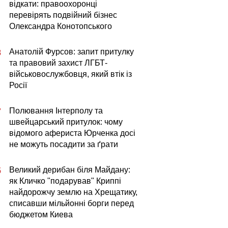
відкати: правоохоронці
перевірять подвійний бізнес
Олександра Конотопського
Анатолій Фурсов: запит притулку
8
та правовий захист ЛГБТ-
військовослужбовця, який втік із
Росії
Полювання Інтерполу та
7
швейцарський притулок: чому
відомого афериста Юрченка досі
не можуть посадити за ґрати
Великий дерибан біля Майдану:
5
як Кличко "подарував" Криппі
найдорожчу землю на Хрещатику,
списавши мільйонні борги перед
бюджетом Киева