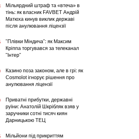
Мільярдний штраф та «втеча» в
3
тінь: як власник FAVBET Андрій
Матюха кинув виклик державі
після анулювання ліцензії
"Плівки Міндича": як Максим
5
Кріппа торгувався за телеканал
"Інтер"
Казино поза законом, але в грі: як
0
Cosmolot ігнорує рішення про
анулювання ліцензії
Приватні прибутки, державні
0
руїни: Анатолій Шкрібляк взяв у
заручники сотні тисяч киян
Дарницькою ТЕЦ
Мільйони під прикриттям
5