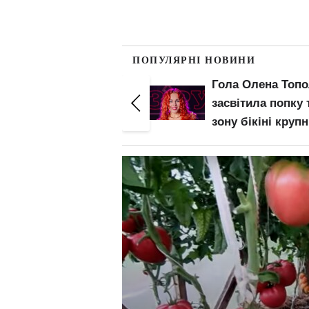
ПОПУЛЯРНІ НОВИНИ
Гола Олена Тополя
Соковита Анна
засвітила попку та
Трінчер оголила
зону бікіні крупним
апетитні груди і
планом: злив відео
нижче пояса: ос
– початок
барсетка