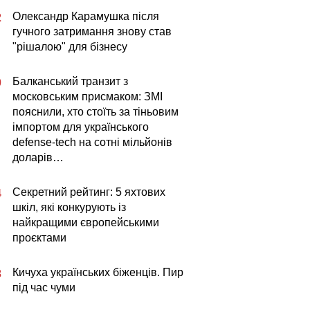
Олександр Карамушка після
2
гучного затримання знову став
"рішалою" для бізнесу
Балканський транзит з
0
московським присмаком: ЗМІ
пояснили, хто стоїть за тіньовим
імпортом для українського
defense-tech на сотні мільйонів
доларів…
Секретний рейтинг: 5 яхтових
4
шкіл, які конкурують із
найкращими європейськими
проєктами
Кичуха українських біженців. Пир
3
під час чуми