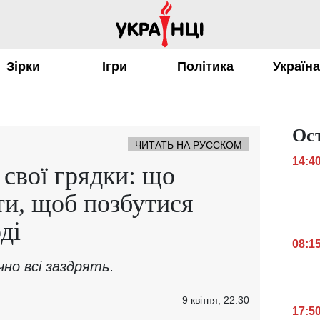
Зірки
Ігри
Політика
Україн
Ос
ЧИТАТЬ НА РУССКОМ
14:4
 свої грядки: що
ти, щоб позбутися
ді
08:1
но всі заздрять.
9 квітня, 22:30
17:5