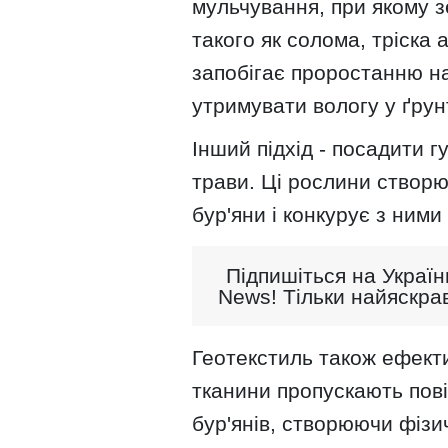
мульчування, при якому 
такого як солома, тріска 
запобігає проростанню на
утримувати вологу у ґрунт
Інший підхід - посадити г
трави. Ці рослини створю
бур'яни і конкурує з ними
Підпишіться на Україн
News! Тільки найяскрав
Геотекстиль також ефекти
тканини пропускають пові
бур'янів, створюючи фізи