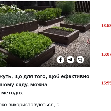
18:5
16:0
жуть, що для того, щоб ефективно
15:5
ашому саду, можна
 методів.
око використовуються, є