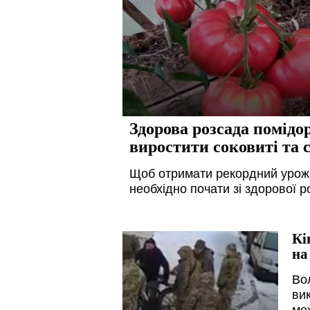
Здорова розсада помідо
виростити соковиті та с
Щоб отримати рекордний урожа
необхідно почати зі здорової р
Кі
на
Во
вик
мо