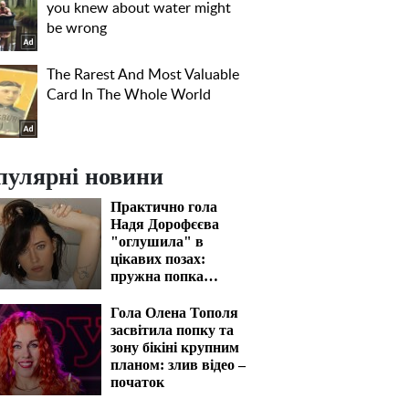
пулярні новини
Практично гола
Надя Дорофєєва
"оглушила" в
цікавих позах:
пружна попка
закип'ятить кров
Гола Олена Тополя
засвітила попку та
зону бікіні крупним
планом: злив відео –
початок