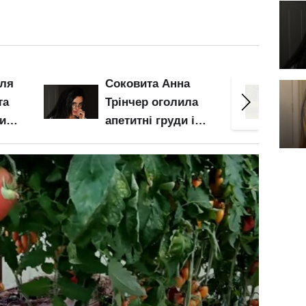
Майже гола
Міцкев
Катерина Кузнєцова
розваж
блиснула грудьми і
Поляк
ь це
розсунула ноги: зона
ліжку:
бікіні закип'ятить
чолові
кров