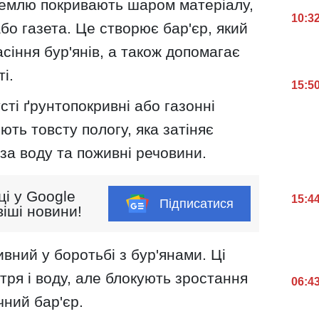
землю покривають шаром матеріалу,
10:3
або газета. Це створює бар'єр, який
сіння бур'янів, а також допомагає
і.
15:5
усті ґрунтопокривні або газонні
ють товсту пологу, яка затіняє
 за воду та поживні речовини.
ці у Google
15:4
Підписатися
іші новини!
вний у боротьбі з бур'янами. Ці
тря і воду, але блокують зростання
06:4
чний бар'єр.