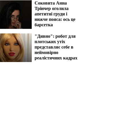
Соковита Анна
Трінчер оголила
апетитні груди і
нижче пояса: ось це
барсетка
ич "злив", як
Анна Трінчер у сітц
"Дивно": робот для
плотських утіх
ається з голою
на голе тіло
представляє себе в
овою в одному
позбавила українці
неймовірно
 що скажуть її діти та
дару мови: "Вчися
реалістичних кадрах
к
підбирати свої…"