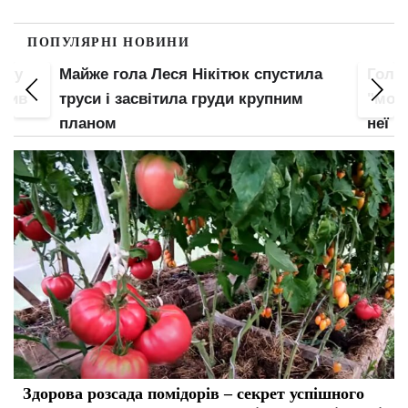
ПОПУЛЯРНІ НОВИНИ
пку
Майже гола Леся Нікітюк спустила
Гола
злив
труси і засвітила груди крупним
"мохн
планом
неї
Здорова розсада помідорів – секрет успішного