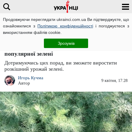
Продовжуючи переглядати ukrainci.com.ua Ви підтверджуєте, що
ознайомилися з
Політикою конфіденційності
і погоджуєтеся з
Головна
Важливо
ЧИТАТЬ НА РУССКОМ
використанням файлів cookie.
Кріп буде пухнастішим за сосну: коли садити
Зрозумів
і як виростити ароматний урожай
популярної зелені
Дотримуючись цих порад, ви зможете виростити
розкішний урожай зелені.
Игорь Кучма
9 квітня, 17:28
Автор