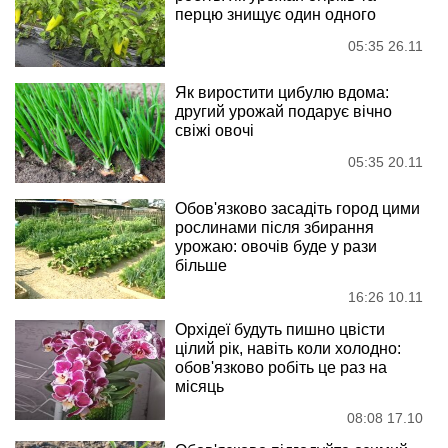
перцю знищує один одного
05:35 26.11
Як виростити цибулю вдома:
другий урожай подарує вічно
свіжі овочі
05:35 20.11
Обов'язково засадіть город цими
рослинами після збирання
урожаю: овочів буде у рази
більше
16:26 10.11
Орхідеї будуть пишно цвісти
цілий рік, навіть коли холодно:
обов'язково робіть це раз на
місяць
08:08 17.10