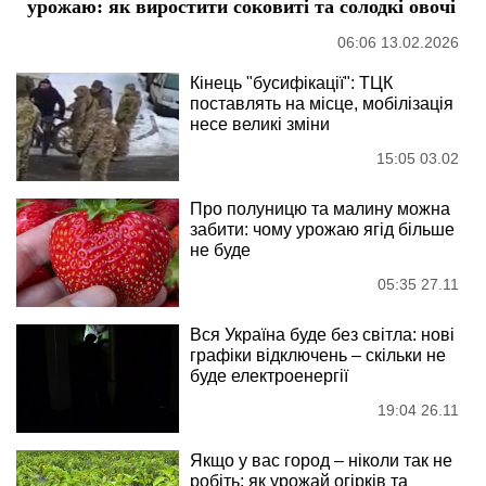
урожаю: як виростити соковиті та солодкі овочі
06:06 13.02.2026
Кінець "бусифікації": ТЦК
поставлять на місце, мобілізація
несе великі зміни
15:05 03.02
Про полуницю та малину можна
забити: чому урожаю ягід більше
не буде
05:35 27.11
Вся Україна буде без світла: нові
графіки відключень – скільки не
буде електроенергії
19:04 26.11
Якщо у вас город – ніколи так не
робіть: як урожай огірків та