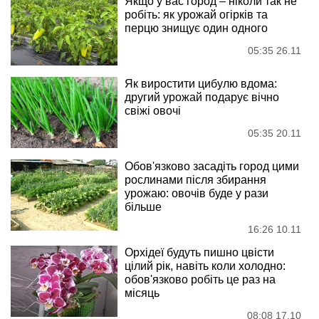
Якщо у вас город – ніколи так не
робіть: як урожай огірків та
перцю знищує один одного
05:35 26.11
Як виростити цибулю вдома:
другий урожай подарує вічно
свіжі овочі
05:35 20.11
Обов'язково засадіть город цими
рослинами після збирання
урожаю: овочів буде у рази
більше
16:26 10.11
Орхідеї будуть пишно цвісти
цілий рік, навіть коли холодно:
обов'язково робіть це раз на
місяць
08:08 17.10