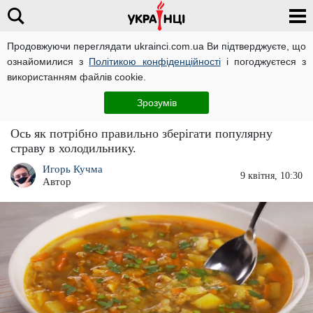
Продовжуючи переглядати ukrainci.com.ua Ви підтверджуєте, що
ознайомилися з
Політикою конфіденційності
і погоджуєтеся з
Головна
Важливо
ЧИТАТЬ НА РУССКОМ
використанням файлів cookie.
Не всі господині про це знають: як насправді
Зрозумів
потрібно зберігати суп у холодильнику
Ось як потрібно правильно зберігати популярну
страву в холодильнику.
Игорь Кучма
9 квітня, 10:30
Автор