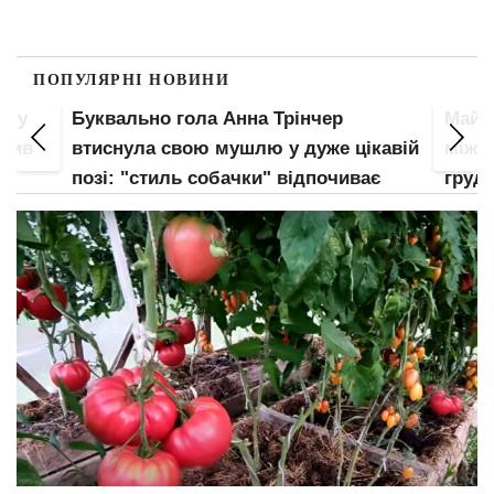
ПОПУЛЯРНІ НОВИНИ
пку
Буквально гола Анна Трінчер
Майже
злив
втиснула свою мушлю у дуже цікавій
між н
позі: "стиль собачки" відпочиває
груди