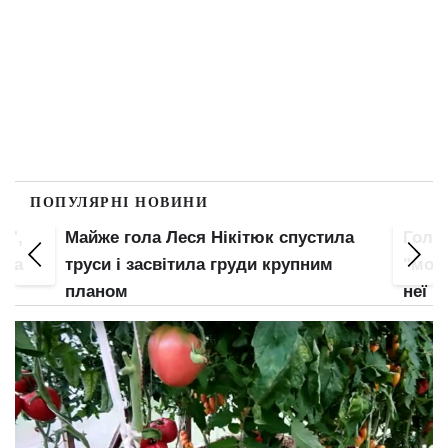
ПОПУЛЯРНІ НОВИНИ
спустила
Гола Анна Трінчер виставила
рупним
"мохнатку": нижня білизна – не для
неї