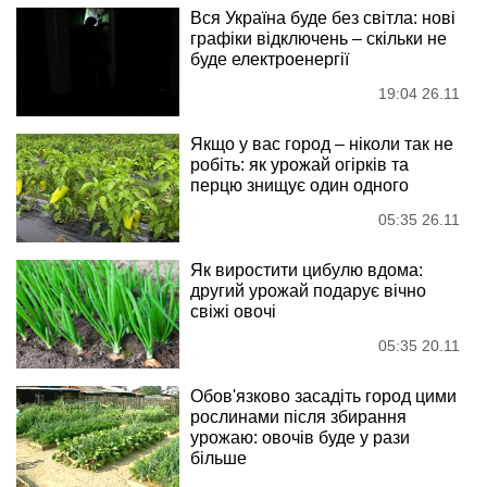
Вся Україна буде без світла: нові
графіки відключень – скільки не
буде електроенергії
19:04 26.11
Якщо у вас город – ніколи так не
робіть: як урожай огірків та
перцю знищує один одного
05:35 26.11
Як виростити цибулю вдома:
другий урожай подарує вічно
свіжі овочі
05:35 20.11
Обов'язково засадіть город цими
рослинами після збирання
урожаю: овочів буде у рази
більше