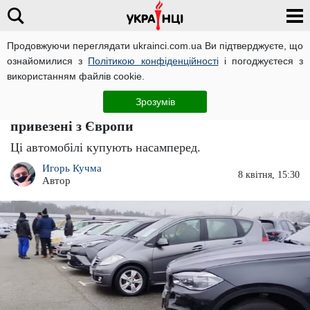
Продовжуючи переглядати ukrainci.com.ua Ви підтверджуєте, що
ознайомилися з
Політикою конфіденційності
і погоджуєтеся з
Головна
Важливо
ЧИТАТЬ НА РУССКОМ
використанням файлів cookie.
Їх розхоплюють насамперед: названі
Зрозумів
найпопулярніші вживані автомобілі,
привезені з Європи
Ці автомобілі купують насамперед.
Игорь Кучма
8 квітня, 15:30
Автор