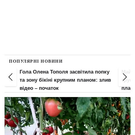
ПОПУЛЯРНІ НОВИНИ
Гола Олена Тополя засвітила попку
Майж
е
та зону бікіні крупним планом: злив
труси
відео – початок
план