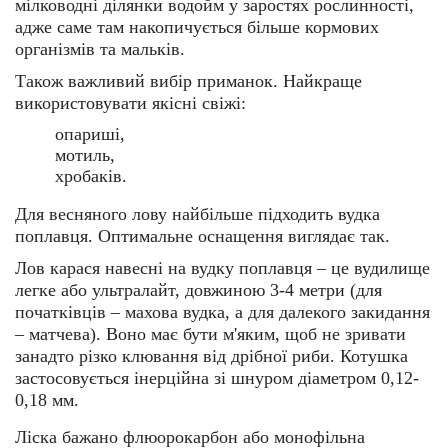
мілководні ділянки водойм у заростях рослинності,
адже саме там накопичується більше кормових
організмів та мальків.
Також важливий вибір приманок. Найкраще
використовувати якісні свіжі:
опариші,
мотиль,
хробаків.
Для весняного лову найбільше підходить вудка
поплавця. Оптимальне оснащення виглядає так.
Лов карася навесні на вудку поплавця – це вудилище
легке або ультралайт, довжиною 3-4 метри (для
початківців – махова вудка, а для далекого закидання
– матчева). Воно має бути м'яким, щоб не зривати
занадто різко клювання від дрібної риби. Котушка
застосовується інерційна зі шнуром діаметром 0,12-
0,18 мм.
Ліска бажано флюорокарбон або монофільна