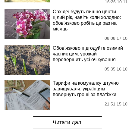
16:26 10.11
Орхідеї будуть пишно цвісти
цілий рік, навіть коли холодно:
обов'язково робіть це раз на
місяць
08:08 17.10
Обов'язково підгодуйте озимий
часник цим: урожай
перевершить усі очікування
05:35 16.10
Тарифи на комуналку штучно
завищували: українцям
повернуть гроші за платіжки
21:51 15.10
Читати далі