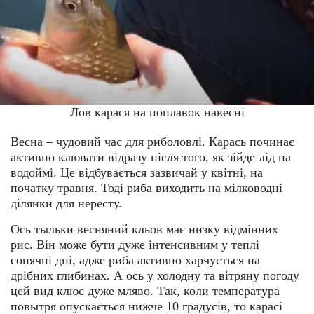
Лов карася на поплавок навесні
Весна – чудовий час для риболовлі. Карась починає
активно клювати відразу після того, як зійде лід на
водоймі. Це відбувається зазвичай у квітні, на
початку травня. Тоді риба виходить на мілководні
ділянки для нересту.
Ось тыльки весняний кльов має низку відмінних
рис. Він може бути дуже інтенсивним у теплі
сонячні дні, адже риба активно харчується на
дрібних глибинах. А ось у холодну та вітряну погоду
цей вид клює дуже мляво. Так, коли температура
повытря опускається нижче 10 градусів, то карасі