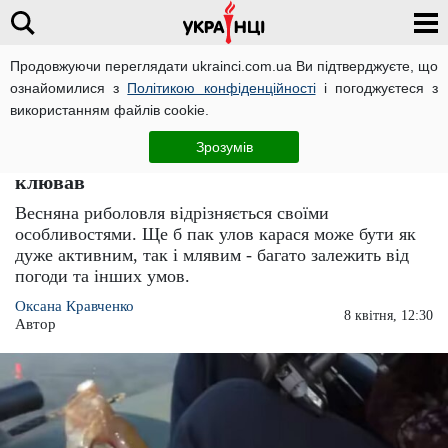
Продовжуючи переглядати ukrainci.com.ua Ви підтверджуєте, що
ознайомилися з
Політикою конфіденційності
і погоджуєтеся з
Головна
Важливо
ЧИТАТЬ НА РУССКОМ
використанням файлів cookie.
Вудка гнутиметься від улову: на що потрібно
Зрозумів
ловити карася навесні, щоб він шикарно
клював
Весняна риболовля відрізняється своїми
особливостями. Ще б пак улов карася може бути як
дуже активним, так і млявим - багато залежить від
погоди та інших умов.
Оксана Кравченко
8 квітня, 12:30
Автор