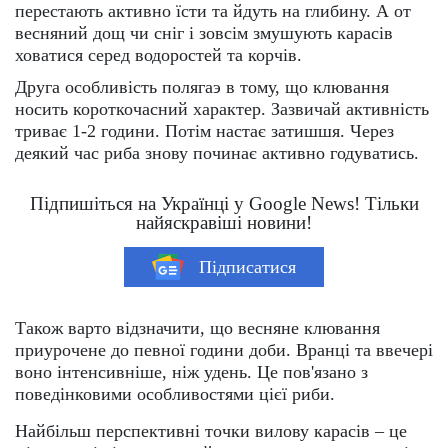
перестають активно їсти та йдуть на глибину. А от
весняний дощ чи сніг і зовсім змушують карасів
ховатися серед водоростей та корчів.
Друга особливість полягаэ в тому, що клювання
носить короткочасний характер. Зазвичай активність
триває 1-2 години. Потім настає затишшя. Через
деякий час риба знову починає активно годуватись.
Підпишіться на Українці у Google News! Тільки
найяскравіші новини!
Підписатися
Також варто відзначити, що весняне клювання
приурочене до певної години доби. Вранці та ввечері
воно інтенсивніше, ніж удень. Це пов'язано з
поведінковими особливостями цієї риби.
Найбільш перспективні точки вилову карасів – це