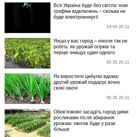
Вся Україна буде без світла: нові
графіки відключень – скільки не
буде електроенергії
19:04 26.11
Якщо у вас город – ніколи так не
робіть: як урожай огірків та
перцю знищує один одного
05:35 26.11
Як виростити цибулю вдома:
другий урожай подарує вічно
свіжі овочі
05:35 20.11
Обов'язково засадіть город цими
рослинами після збирання
урожаю: овочів буде у рази
більше