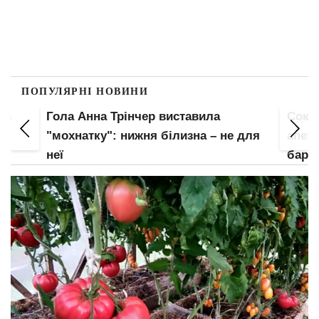
ПОПУЛЯРНІ НОВИНИ
ла
Гола Анна Трінчер виставила
Соко
"мохнатку": нижня білизна – не для
апети
неї
барс