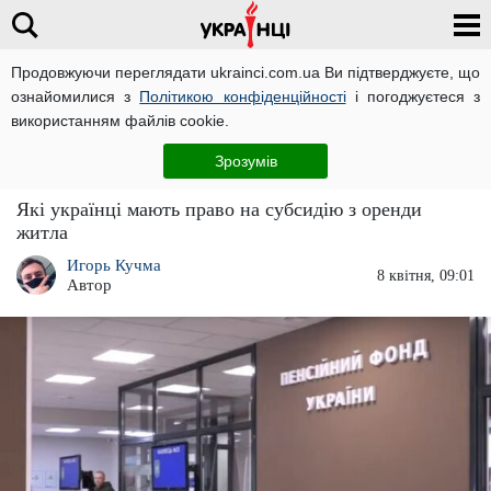
Продовжуючи переглядати ukrainci.com.ua Ви підтверджуєте, що
ознайомилися з
Політикою конфіденційності
і погоджуєтеся з
Головна
Важливо
ЧИТАТЬ НА РУССКОМ
використанням файлів cookie.
В Україні запровадили новий вид субсидій:
Зрозумів
жити стане простіше – заява від ПФУ
Які українці мають право на субсидію з оренди
житла
Игорь Кучма
8 квітня, 09:01
Автор