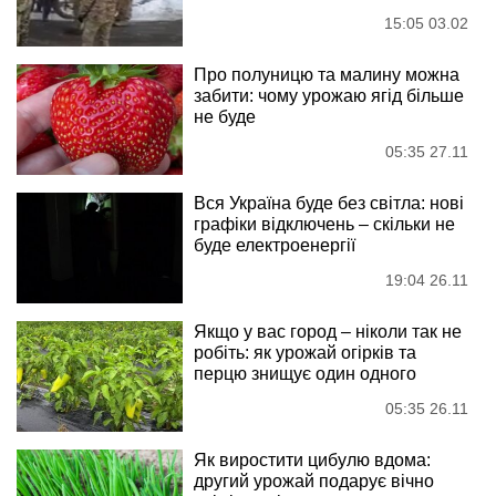
15:05 03.02
Про полуницю та малину можна
забити: чому урожаю ягід більше
не буде
05:35 27.11
Вся Україна буде без світла: нові
графіки відключень – скільки не
буде електроенергії
19:04 26.11
Якщо у вас город – ніколи так не
робіть: як урожай огірків та
перцю знищує один одного
05:35 26.11
Як виростити цибулю вдома:
другий урожай подарує вічно