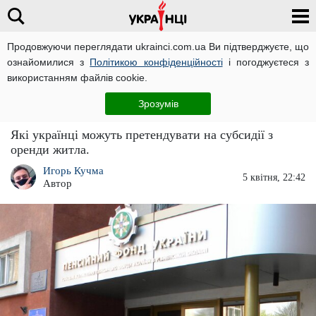
Продовжуючи переглядати ukrainci.com.ua Ви підтверджуєте, що
ознайомилися з
Політикою конфіденційності
і погоджуєтеся з
Головна
Важливо
ЧИТАТЬ НА РУССКОМ
використанням файлів cookie.
Пенсійний фонд раптово обрадував
Зрозумів
українців: тепер жити стане простіше
Які українці можуть претендувати на субсидії з
оренди житла.
Игорь Кучма
5 квітня, 22:42
Автор