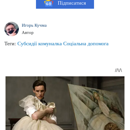
Підписатися
Игорь Кучма
Автор
Теги:
Субсидії
комуналка
Соціальна допомога