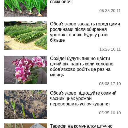
свіжі овочі
05:35 20.11
Обов'язково засадіть город цими
рослинами після збирання
урожаю: овочів буде у рази
більше
16:26 10.11
Орхідеї будуть пишно цвісти
цілий рік, навіть коли холодно:
обов'язково робіть це раз на
місяць
08:08 17.10
Обов'язково підгодуйте озимий
часник цим: урожай
перевершить усі очікування
05:35 16.10
Тарифи на комуналку штучно