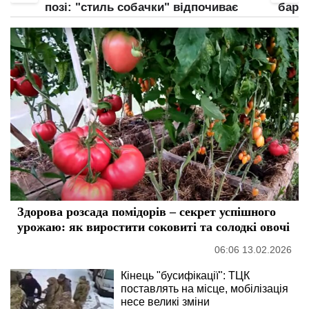
є
барсетка
зона 
Здорова розсада помідорів – секрет успішного
урожаю: як виростити соковиті та солодкі овочі
06:06 13.02.2026
Кінець "бусифікації": ТЦК
поставлять на місце, мобілізація
несе великі зміни