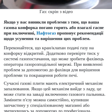
Газ: скрін з відео
Якщо у вас виникли проблеми з тим, що ваша
газова конфорка погано горить або взагалі гасне
при включенні,
Нафтогаз
пропонує рекомендації
щодо усунення та вирішення цих проблем.
Переконайтеся, що кран/клапан подачі газу на
конфорку відкритий. Додатково перевірте тиск у
системі газопостачання, що може зробити фахівець
оператора газорозподільної мережі. При виявленні
проблем за допомогою до фахівця для вирішення
проблеми та покращення роботи печі.
Сучасні газові плити мають електричний механізм
запалювання. Якщо цей механізм вийде з ладу, це
може стати на заваді включенню газового пальника.
Замінити п'єзу можна самостійно, купивши
запчастину у спеціалізованому магазині або
звернувшись за допомогою до професіонала.