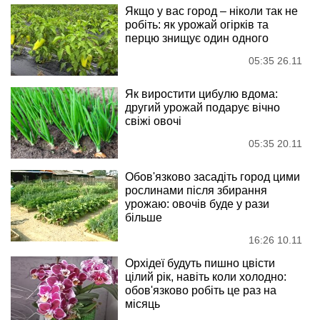
Якщо у вас город – ніколи так не
робіть: як урожай огірків та
перцю знищує один одного
05:35 26.11
Як виростити цибулю вдома:
другий урожай подарує вічно
свіжі овочі
05:35 20.11
Обов'язково засадіть город цими
рослинами після збирання
урожаю: овочів буде у рази
більше
16:26 10.11
Орхідеї будуть пишно цвісти
цілий рік, навіть коли холодно:
обов'язково робіть це раз на
місяць