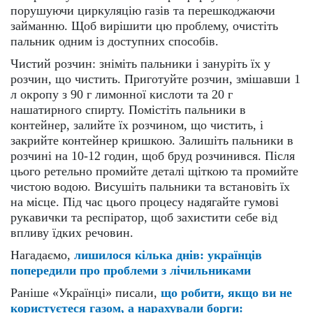
порушуючи циркуляцію газів та перешкоджаючи
займанню. Щоб вирішити цю проблему, очистіть
пальник одним із доступних способів.
Чистий розчин: зніміть пальники і зануріть їх у
розчин, що чистить. Приготуйте розчин, змішавши 1
л окропу з 90 г лимонної кислоти та 20 г
нашатирного спирту. Помістіть пальники в
контейнер, залийте їх розчином, що чистить, і
закрийте контейнер кришкою. Залишіть пальники в
розчині на 10-12 годин, щоб бруд розчинився. Після
цього ретельно промийте деталі щіткою та промийте
чистою водою. Висушіть пальники та встановіть їх
на місце. Під час цього процесу надягайте гумові
рукавички та респіратор, щоб захистити себе від
впливу їдких речовин.
Нагадаємо,
лишилося кілька днів: українців
попередили про проблеми з лічильниками
Раніше «Українці» писали,
що робити, якщо ви не
користуєтеся газом, а нарахували борги: