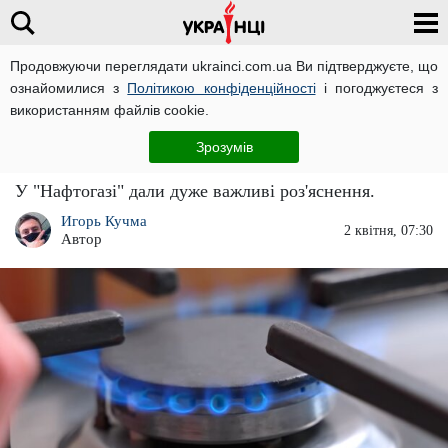
Продовжуючи переглядати ukrainci.com.ua Ви підтверджуєте, що
ознайомилися з
Політикою конфіденційності
і погоджуєтеся з
Головна
Важливо
ЧИТАТЬ НА РУССКОМ
використанням файлів cookie.
Як почистити газові конфорки, якщо погано
Зрозумів
горить газ: роз'яснення "Нафтогазу"
У "Нафтогазі" дали дуже важливі роз'яснення.
Игорь Кучма
2 квітня, 07:30
Автор