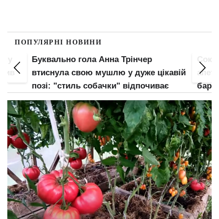
ПОПУЛЯРНІ НОВИНИ
пку
Буквально гола Анна Трінчер
Соко
злив
втиснула свою мушлю у дуже цікавій
апети
позі: "стиль собачки" відпочиває
барс