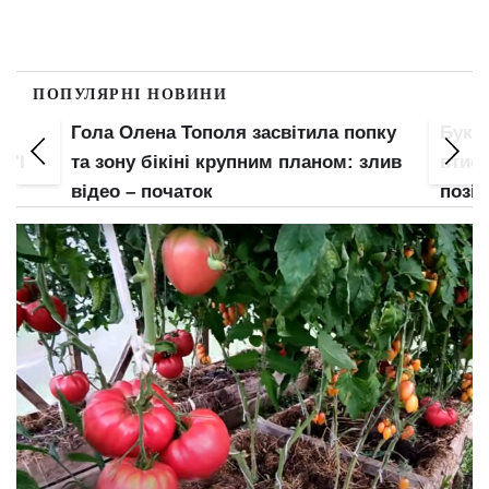
ПОПУЛЯРНІ НОВИНИ
Гола Олена Тополя засвітила попку
Букв
 "І
та зону бікіні крупним планом: злив
втис
відео – початок
позі: