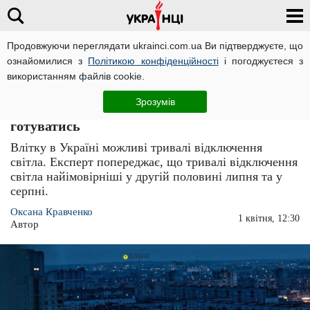
Продовжуючи переглядати ukrainci.com.ua Ви підтверджуєте, що
ознайомилися з
Політикою конфіденційності
і погоджуєтеся з
Головна
Важливо
ЧИТАТЬ НА РУССКОМ
використанням файлів cookie.
У селі та на дачі розпочнуться великі
Зрозумів
проблеми: українцям розповіли, до чого
готуватись
Влітку в Україні можливі тривалі відключення
світла. Експерт попереджає, що тривалі відключення
світла найімовірніші у другій половині липня та у
серпні.
Оксана Кравченко
1 квітня, 12:30
Автор