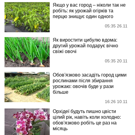
Якщо у вас город – ніколи так не
робіть: як урожай огірків та
перцю знищує один одного
05:35 26.11
Як виростити цибулю вдома:
другий урожай подарує вічно
свіжі овочі
05:35 20.11
Обов'язково засадіть город цими
рослинами після збирання
урожаю: овочів буде у рази
більше
16:26 10.11
Орхідеї будуть пишно цвісти
цілий рік, навіть коли холодно:
обов'язково робіть це раз на
місяць