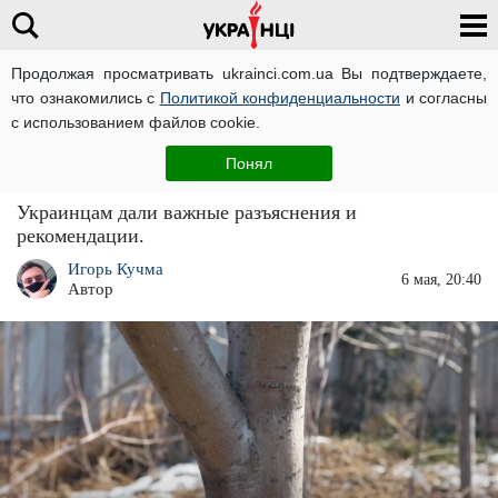
Продолжая просматривать ukrainci.com.ua Вы подтверждаете,
что ознакомились с
Политикой конфиденциальности
и согласны
Главная
Важно
ЧИТАТИ УКРАЇНСЬКОЮ
с использованием файлов cookie.
Нужно ли белить деревья весной: агрономы
Понял
развенчали популярный миф
Украинцам дали важные разъяснения и
рекомендации.
Игорь Кучма
6 мая, 20:40
Автор