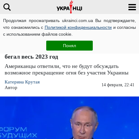
Продолжая просматривать ukrainci.com.ua Вы подтверждаете,
что ознакомились с
Политикой конфиденциальности
и согласны
Главная
Важно
ЧИТАТИ УКРАЇНСЬКОЮ
с использованием файлов cookie.
Владимир путин хотел добиться от
Понял
американцев прекращения огня в Украине:
бегал весь 2023 год
Американцы ответили, что не будут обсуждать
возможное прекращение огня без участия Украины
Катерина Крутая
14 февраля, 22:41
Автор