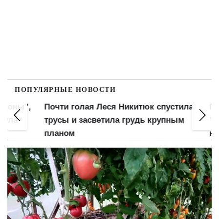
ПОПУЛЯРНЫЕ НОВОСТИ
оны",
Почти голая Леся Никитюк спустила
Гола
ла
трусы и засветила грудь крупным
"мохн
планом
нее