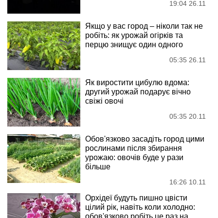
19:04 26.11
Якщо у вас город – ніколи так не
робіть: як урожай огірків та
перцю знищує один одного
05:35 26.11
Як виростити цибулю вдома:
другий урожай подарує вічно
свіжі овочі
05:35 20.11
Обов'язково засадіть город цими
рослинами після збирання
урожаю: овочів буде у рази
більше
16:26 10.11
Орхідеї будуть пишно цвісти
цілий рік, навіть коли холодно:
обов'язково робіть це раз на