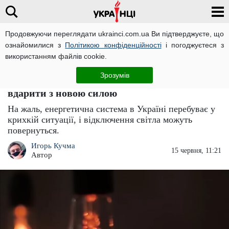
Продовжуючи переглядати ukrainci.com.ua Ви підтверджуєте, що
ознайомилися з
Політикою конфіденційності
і погоджуєтеся з
Головна
Важливо
ЧИТАТЬ НА РУССКОМ
використанням файлів cookie.
Купуйте павербанки, свічки та ліхтарики:
Зрозумів
масштабні відключення світла можуть
вдарити з новою силою
На жаль, енергетична система в Україні перебуває у
крихкій ситуації, і відключення світла можуть
повернуться.
Игорь Кучма
15 червня, 11:21
Автор