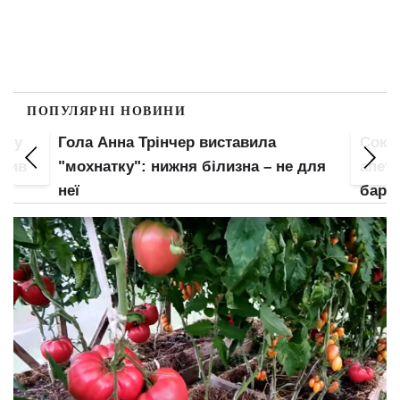
ПОПУЛЯРНІ НОВИНИ
пку
Гола Анна Трінчер виставила
Соко
злив
"мохнатку": нижня білизна – не для
апети
неї
барс