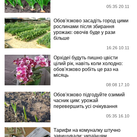
05:35 20.11
Обов'язково засадіть город цими
рослинами після збирання
урожаю: овочів буде у рази
більше
16:26 10.11
Орхідеї будуть пишно цвісти
цілий рік, навіть коли холодно:
обов'язково робіть це раз на
місяць
08:08 17.10
Обов'язково підгодуйте озимий
часник цим: урожай
перевершить усі очікування
05:35 16.10
Тарифи на комуналку штучно
завищували: українцям