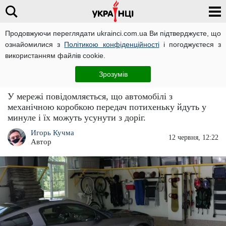
Продовжуючи переглядати ukrainci.com.ua Ви підтверджуєте, що
ознайомилися з
Політикою конфіденційності
і погоджуєтеся з
Головна
Важливо
ЧИТАТЬ НА РУССКОМ
використанням файлів cookie.
Доведеться продавати авто: машини на
Зрозумів
"механіці" можуть зовсім заборонити
У мережі повідомляється, що автомобілі з
механічною коробкою передач потихеньку йдуть у
минуле і їх можуть усунути з доріг.
Игорь Кучма
12 червня, 12:22
Автор