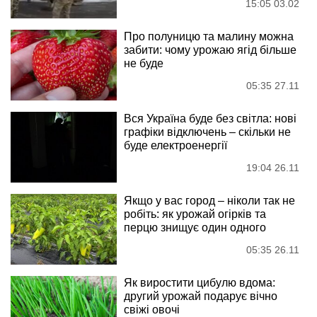
15:05 03.02
Про полуницю та малину можна
забити: чому урожаю ягід більше
не буде
05:35 27.11
Вся Україна буде без світла: нові
графіки відключень – скільки не
буде електроенергії
19:04 26.11
Якщо у вас город – ніколи так не
робіть: як урожай огірків та
перцю знищує один одного
05:35 26.11
Як виростити цибулю вдома:
другий урожай подарує вічно
свіжі овочі