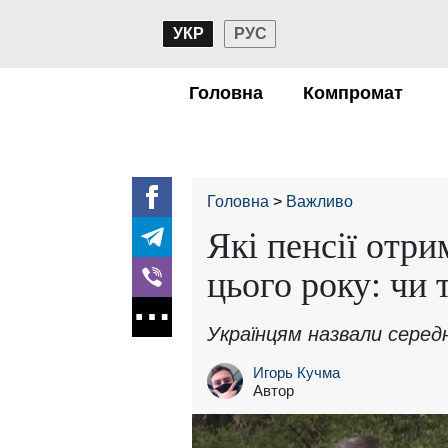
УКР
РУС
Головна
Компромат
Головна
Важливо
Які пенсії отри
цього року: чи 
Українцям назвали середн
Игорь Кучма
Автор