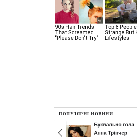
ПОПУЛЯРНІ НОВИНИ
Буквально гола
Майже гола Анн
Анна Трінчер
Трінчер засвітил