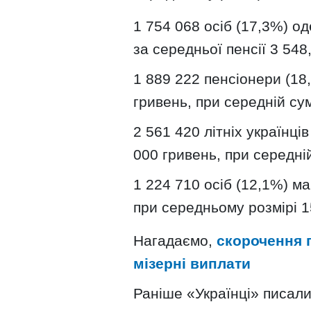
1 754 068 осіб (17,3%) од
за середньої пенсії 3 548
1 889 222 пенсіонери (18
гривень, при середній сум
2 561 420 літніх українці
000 гривень, при середній
1 224 710 осіб (12,1%) ма
при середньому розмірі 1
Нагадаємо,
скорочення п
мізерні виплати
Раніше «Українці» писал