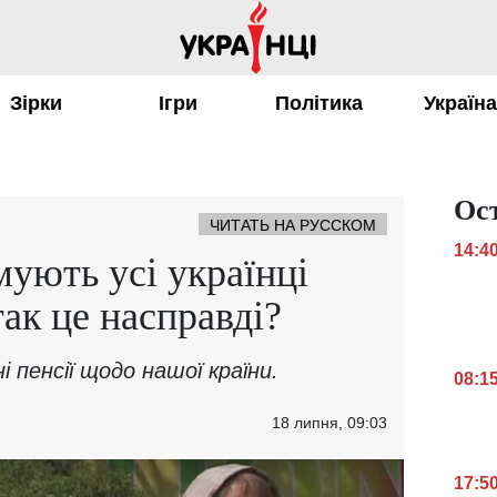
Зірки
Ігри
Політика
Україн
Ос
ЧИТАТЬ НА РУССКОМ
14:4
мують усі українці
так це насправді?
і пенсії щодо нашої країни.
08:1
18 липня, 09:03
17:5