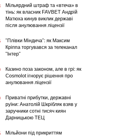
Мільярдний штраф та «втеча» в
3
тінь: як власник FAVBET Андрій
Матюха кинув виклик державі
після анулювання ліцензії
"Плівки Міндича": як Максим
5
Кріппа торгувався за телеканал
"Інтер"
Казино поза законом, але в грі: як
0
Cosmolot ігнорує рішення про
анулювання ліцензії
Приватні прибутки, державні
0
руїни: Анатолій Шкрібляк взяв у
заручники сотні тисяч киян
Дарницькою ТЕЦ
Мільйони під прикриттям
5