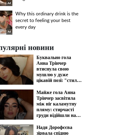
пулярні новини
Буквально гола
Анна Трінчер
втиснула свою
мушлю у дуже
цікавій позі: "стиль
собачки" відпочиває
Майже гола Анна
Трінчер засвітила
між ніг каламутну
пляму: стирчасті
груди відійшли на
задній план
Надя Дорофєєва
зірвала спідню