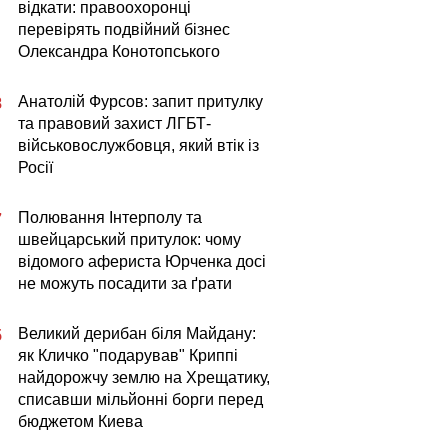
відкати: правоохоронці
перевірять подвійний бізнес
Олександра Конотопського
Анатолій Фурсов: запит притулку
8
та правовий захист ЛГБТ-
військовослужбовця, який втік із
Росії
Полювання Інтерполу та
7
швейцарський притулок: чому
відомого афериста Юрченка досі
не можуть посадити за ґрати
Великий дерибан біля Майдану:
5
як Кличко "подарував" Криппі
найдорожчу землю на Хрещатику,
списавши мільйонні борги перед
бюджетом Киева