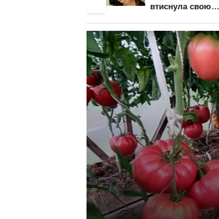
втиснула свою
між ніг каламутн
мушлю у дуже
пляму: стирчаст
цікавій позі: "стиль
груди відійшли 
собачки" відпочиває
задній план