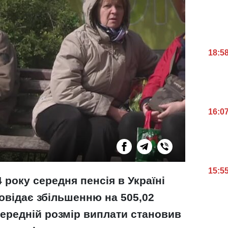
18:5
16:0
15:5
4 року середня пенсія в Україні
повідає збільшенню на 505,02
середній розмір виплати становив