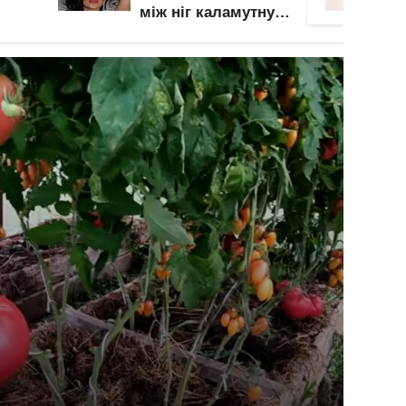
у
обжала апетитне
груди
і
тіло і розбурхала
на
свідомість