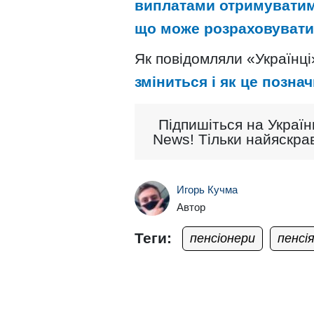
виплатами отримуватиму
що може розраховувати
Як повідомляли «Українці
зміниться і як це позна
Підпишіться на Україн
News! Тільки найяскрав
Игорь Кучма
Автор
Теги:
пенсіонери
пенсі