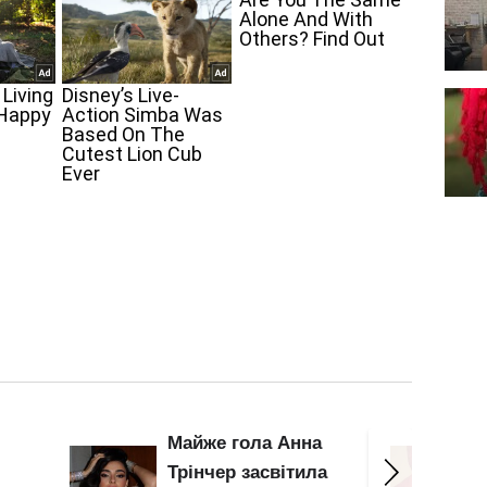
а
Гола Тіна Кароль
Майже
а
"згубила" груди:
спуст