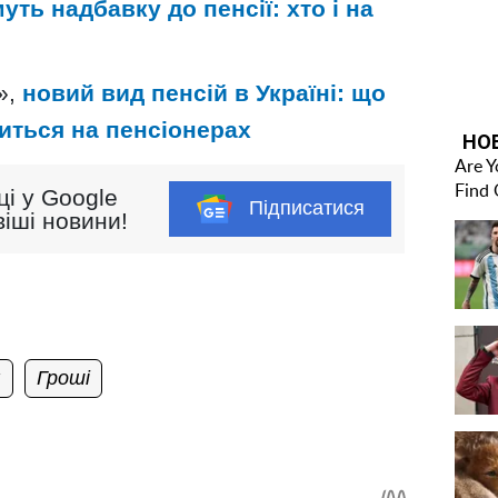
ть надбавку до пенсії: хто і на
»,
новий вид пенсій в Україні: що
читься на пенсіонерах
ці у Google
Підписатися
іші новини!
я
Гроші