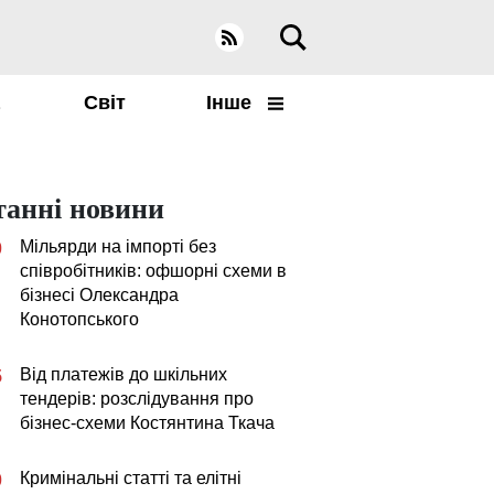
а
Світ
Інше
танні новини
Мільярди на імпорті без
0
співробітників: офшорні схеми в
бізнесі Олександра
Конотопського
Від платежів до шкільних
5
тендерів: розслідування про
бізнес-схеми Костянтина Ткача
Кримінальні статті та елітні
0