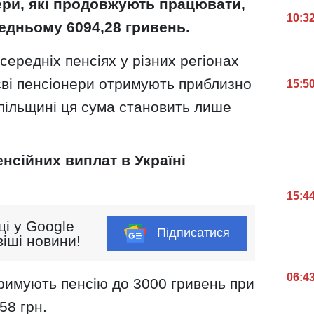
нери, які продовжують працювати,
10:3
едньому 6094,28 гривень.
середніх пенсіях у різних регіонах
єві пенсіонери отримують приблизно
15:5
пільщині ця сума становить лише
енсійних виплат в Україні
15:4
ці у Google
Підписатися
іші новини!
06:4
тримують пенсію до 3000 гривень при
58 грн.