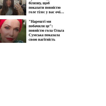
білизну, щоб
показати повністю
голе тіло: у вас очі
на лоба полізуть
"Нарешті ми
побачили це":
повністю гола Ольга
Сумська показала
свою вагітність
 гола Леся Нікітюк
Гола Анна Трінчер
ила труси і засвітила
виставила "мохнатку