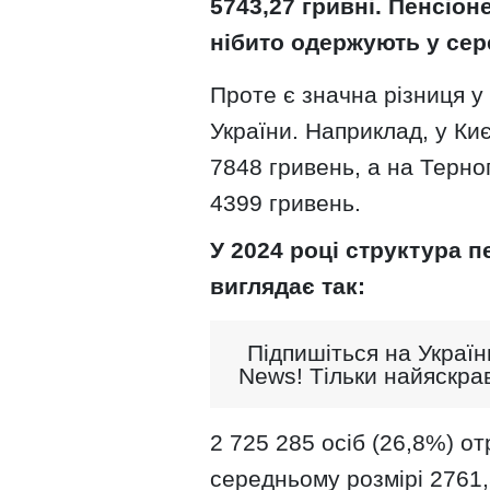
5743,27 гривні. Пенсіо
нібито одержують у сер
Проте є значна різниця у 
України. Наприклад, у Ки
7848 гривень, а на Терно
4399 гривень.
У 2024 році структура п
виглядає так:
Підпишіться на Україн
News! Тільки найяскрав
2 725 285 осіб (26,8%) о
середньому розмірі 2761,