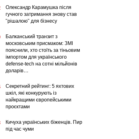
Олександр Карамушка після
2
гучного затримання знову став
"рішалою" для бізнесу
Балканський транзит з
0
московським присмаком: ЗМІ
пояснили, хто стоїть за тіньовим
імпортом для українського
defense-tech на сотні мільйонів
доларів…
Секретний рейтинг: 5 яхтових
4
шкіл, які конкурують із
найкращими європейськими
проєктами
Кичуха українських біженців. Пир
3
під час чуми