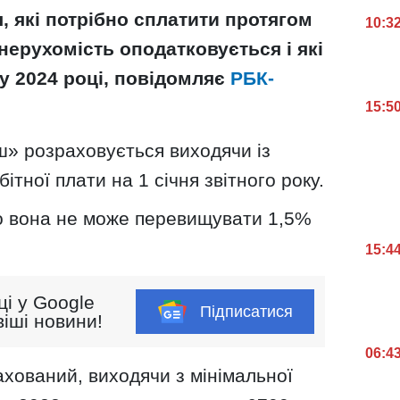
, які потрібно сплатити протягом
10:3
 нерухомість оподатковується і які
 у 2024 році, повідомляє
РБК-
15:5
ш» розраховується виходячи із
ітної плати на 1 січня звітного року.
о вона не може перевищувати 1,5%
15:4
ці у Google
Підписатися
іші новини!
06:4
ахований, виходячи з мінімальної