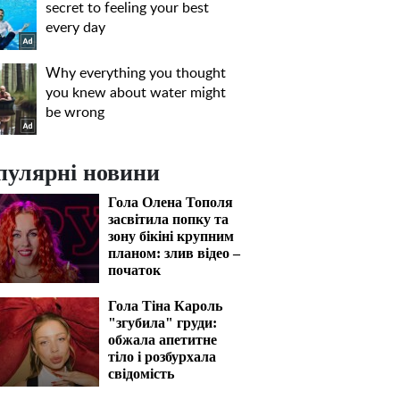
пулярні новини
Гола Олена Тополя
засвітила попку та
зону бікіні крупним
планом: злив відео –
початок
Гола Тіна Кароль
"згубила" груди:
обжала апетитне
тіло і розбурхала
свідомість