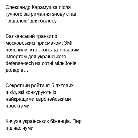
Олександр Карамушка після
2
гучного затримання знову став
"рішалою" для бізнесу
Балканський транзит з
0
московським присмаком: ЗМІ
пояснили, хто стоїть за тіньовим
імпортом для українського
defense-tech на сотні мільйонів
доларів…
Секретний рейтинг: 5 яхтових
4
шкіл, які конкурують із
найкращими європейськими
проєктами
Кичуха українських біженців. Пир
3
під час чуми