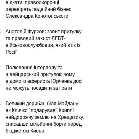
відкати: правоохоронці
перевірять подвійний бізнес
Олександра Конотопського
Анатолій Фурсов: запит притулку
8
та правовий захист ЛГБТ-
військовослужбовця, який втік із
Росії
Полювання Інтерполу та
7
швейцарський притулок: чому
відомого афериста Юрченка досі
не можуть посадити за ґрати
Великий дерибан біля Майдану:
5
як Кличко "подарував" Криппі
найдорожчу землю на Хрещатику,
списавши мільйонні борги перед
бюджетом Киева