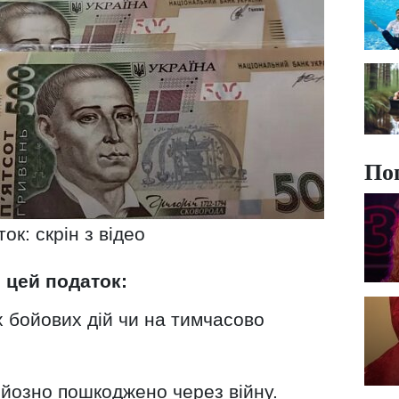
По
ок: скрін з відео
 цей податок:
 бойових дій чи на тимчасово
йозно пошкоджено через війну.