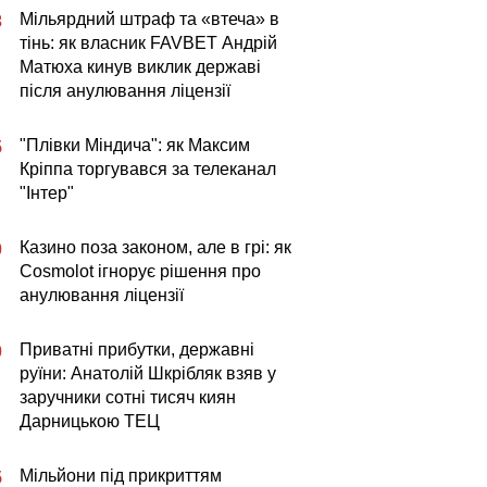
Мільярдний штраф та «втеча» в
3
тінь: як власник FAVBET Андрій
Матюха кинув виклик державі
після анулювання ліцензії
"Плівки Міндича": як Максим
5
Кріппа торгувався за телеканал
"Інтер"
Казино поза законом, але в грі: як
0
Cosmolot ігнорує рішення про
анулювання ліцензії
Приватні прибутки, державні
0
руїни: Анатолій Шкрібляк взяв у
заручники сотні тисяч киян
Дарницькою ТЕЦ
Мільйони під прикриттям
5