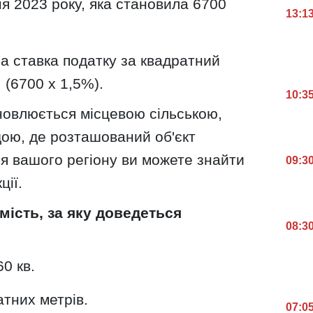
ня 2023 року, яка становила 6700
13:1
а ставка податку за квадратний
 (6700 х 1,5%).
10:3
новлюється місцевою сільською,
ою, де розташований об'єкт
я вашого регіону ви можете знайти
09:3
ції.
ість, за яку доведеться
08:3
0 кв.
тних метрів.
07:0