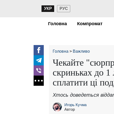
УКР
РУС
Головна
Компромат
Головна
Важливо
Чекайте "сюрпр
скриньках до 1
сплатити ці по
Хтось доведеться віддат
Игорь Кучма
Автор