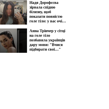
Надя Дорофєєва
зірвала спідню
білизну, щоб
показати повністю
голе тіло: у вас очі
на лоба полізуть
Анна Трінчер у сітці
на голе тіло
позбавила українців
дару мови: "Вчися
підбирати свої…"