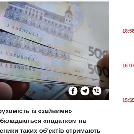
18:5
16:0
15:5
рухомість із «зайвими»
бкладаються «податком на
асники таких об'єктів отримають