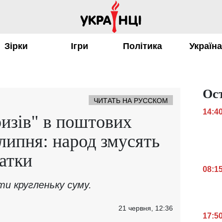
Зірки
Ігри
Політика
Україн
Ос
ЧИТАТЬ НА РУССКОМ
14:4
изів" в поштових
 липня: народ змусять
датки
08:1
и кругленьку суму.
21 червня, 12:36
17:5