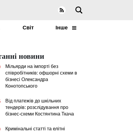
а
Світ
Інше
танні новини
Мільярди на імпорті без
0
співробітників: офшорні схеми в
бізнесі Олександра
Конотопського
Від платежів до шкільних
5
тендерів: розслідування про
бізнес-схеми Костянтина Ткача
Кримінальні статті та елітні
0