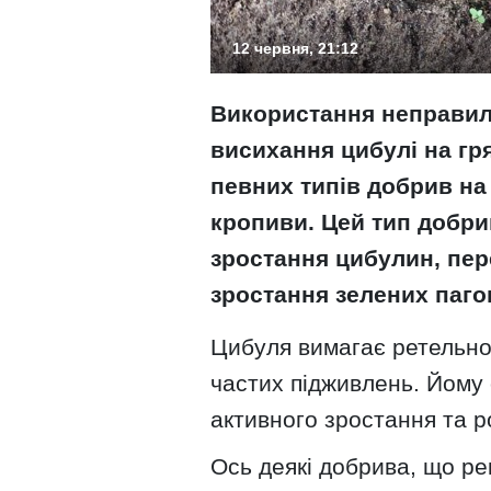
12 червня, 21:12
Використання неправил
висихання цибулі на гр
певних типів добрив на 
кропиви. Цей тип добри
зростання цибулин, пе
зростання зелених пагон
Цибуля вимагає ретельно 
частих підживлень. Йому
активного зростання та р
Ось деякі добрива, що р