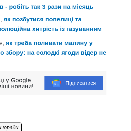
 - робіть так 3 рази на місяць
и,
як позбутися попелиці та
волюційна хитрість із газуванням
»,
як треба поливати малину у
о збору: на солодкі ягоди відер не
ці у Google
Підписатися
іші новини!
Поради