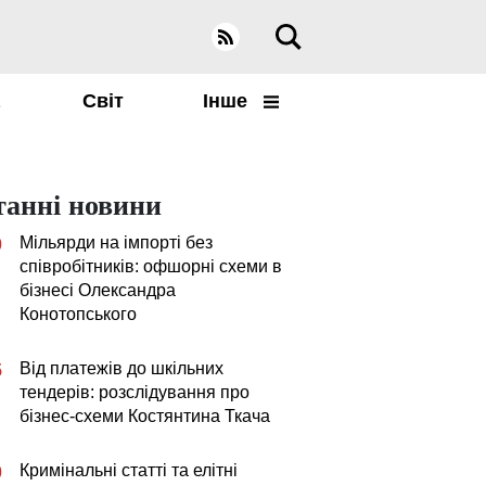
а
Світ
Інше
танні новини
Мільярди на імпорті без
0
співробітників: офшорні схеми в
бізнесі Олександра
Конотопського
Від платежів до шкільних
5
тендерів: розслідування про
бізнес-схеми Костянтина Ткача
Кримінальні статті та елітні
0