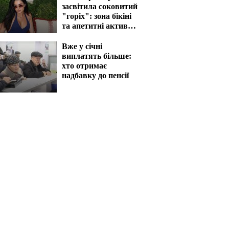
засвітила соковитий
"горіх": зона бікіні
та апетитні активи
вразять наповал
Вже у січні
виплатять більше:
хто отримає
надбавку до пенсії