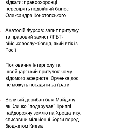
відкати: правоохоронці
перевірять подвійний бізнес
Олександра Конотопського
Анатолій Фурсов: запит притулку
8
та правовий захист ЛГБТ-
військовослужбовця, який втік із
Росії
Полювання Інтерполу та
7
швейцарський притулок: чому
відомого афериста Юрченка досі
не можуть посадити за ґрати
Великий дерибан біля Майдану:
5
як Кличко "подарував" Криппі
найдорожчу землю на Хрещатику,
списавши мільйонні борги перед
бюджетом Киева