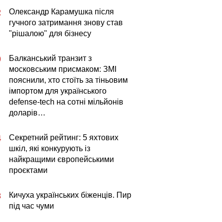
Олександр Карамушка після
2
гучного затримання знову став
"рішалою" для бізнесу
Балканський транзит з
0
московським присмаком: ЗМІ
пояснили, хто стоїть за тіньовим
імпортом для українського
defense-tech на сотні мільйонів
доларів…
Секретний рейтинг: 5 яхтових
4
шкіл, які конкурують із
найкращими європейськими
проєктами
Кичуха українських біженців. Пир
3
під час чуми