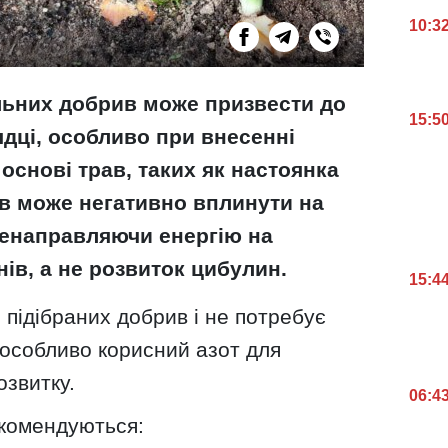
10:3
ьних добрив може призвести до
15:5
ядці, особливо при внесенні
основі трав, таких як настоянка
в може негативно вплинути на
ренаправляючи енергію на
ів, а не розвиток цибулин.
15:4
підібраних добрив і не потребує
 особливо корисний азот для
озвитку.
06:4
екомендуються: