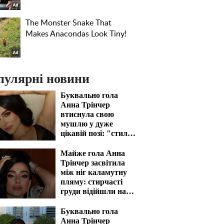
пулярні новини
Буквально гола
Анна Трінчер
втиснула свою
мушлю у дуже
цікавій позі: "стиль
собачки" відпочиває
Майже гола Анна
Трінчер засвітила
між ніг каламутну
пляму: стирчасті
груди відійшли на
задній план
Буквально гола
Анна Трінчер