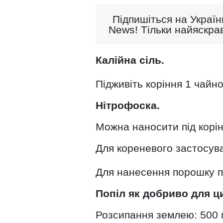
Підпишіться на Україн
News! Тільки найяскрав
Калійна сіль.
Підживіть коріння 1 чайн
Нітрофоска.
Можна наносити під корін
Для кореневого застосува
Для нанесення порошку п
Попіл як добриво для ц
Розсипання землею: 500 г