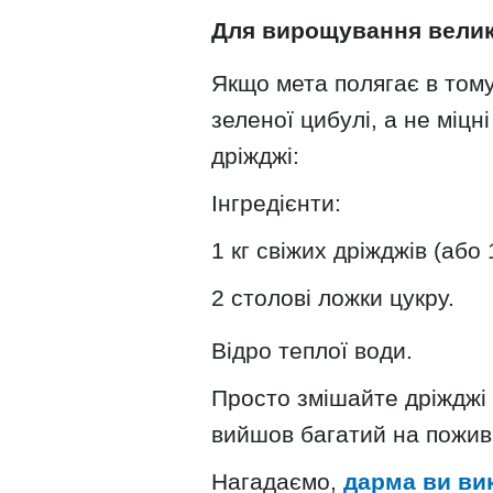
Для вирощування велико
Якщо мета полягає в тому
зеленої цибулі, а не міц
дріжджі:
Інгредієнти:
1 кг свіжих дріжджів (або 
2 столові ложки цукру.
Відро теплої води.
Просто змішайте дріжджі 
вийшов багатий на пожив
Нагадаємо,
дарма ви вик