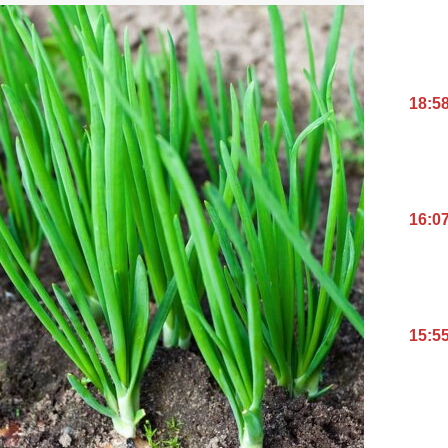
18:5
16:0
15:5