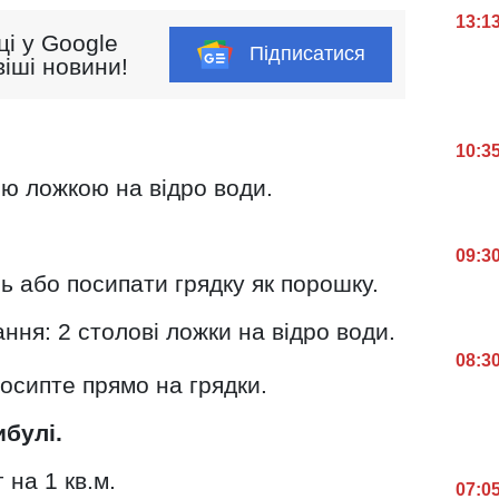
13:1
ці у Google
Підписатися
іші новини!
10:3
ою ложкою на відро води.
09:3
ь або посипати грядку як порошку.
ння: 2 столові ложки на відро води.
08:3
осипте прямо на грядки.
ибулі.
 на 1 кв.м.
07:0