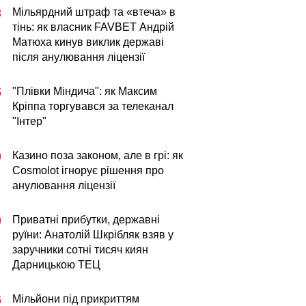
Мільярдний штраф та «втеча» в
3
тінь: як власник FAVBET Андрій
Матюха кинув виклик державі
після анулювання ліцензії
"Плівки Міндича": як Максим
5
Кріппа торгувався за телеканал
"Інтер"
Казино поза законом, але в грі: як
0
Cosmolot ігнорує рішення про
анулювання ліцензії
Приватні прибутки, державні
0
руїни: Анатолій Шкрібляк взяв у
заручники сотні тисяч киян
Дарницькою ТЕЦ
Мільйони під прикриттям
5