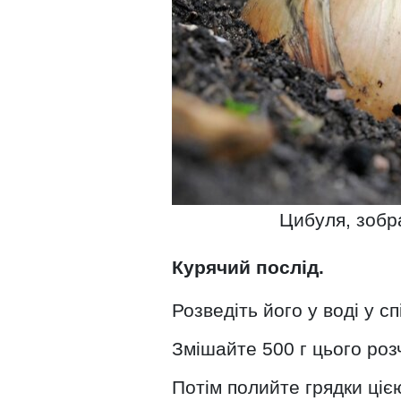
Цибуля, зобр
Курячий послід.
Розведіть його у воді у с
Змішайте 500 г цього розч
Потім полийте грядки ці