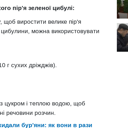
го пір'я зеленої цибулі:
, щоб виростити велике пір'я
ні цибулини, можна використовувати
10 г сухих дріжджів).
з цукром і теплою водою, щоб
ні речовини розчин.
идали бур'яни: як вони в рази