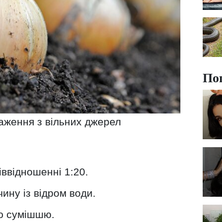
По
аження з вільних джерел
піввідношенні 1:20.
ину із відром води.
єю сумішшю.