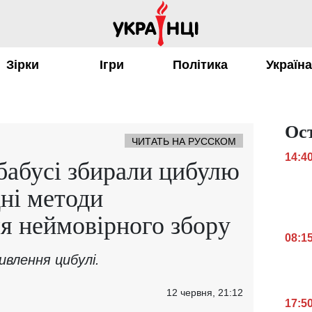
Зірки
Ігри
Політика
Україн
Ос
ЧИТАТЬ НА РУССКОМ
14:4
бабусі збирали цибулю
ні методи
я неймовірного збору
08:1
ивлення цибулі.
12 червня, 21:12
17:5