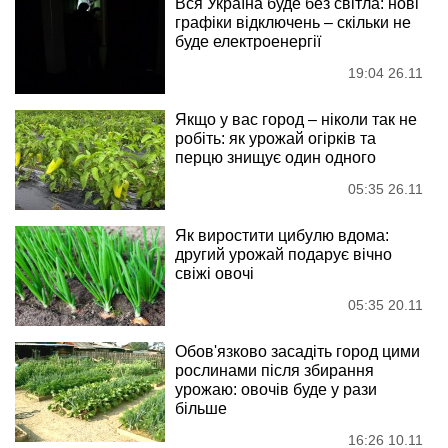
Вся Україна буде без світла: нові
графіки відключень – скільки не
буде електроенергії
19:04 26.11
Якщо у вас город – ніколи так не
робіть: як урожай огірків та
перцю знищує один одного
05:35 26.11
Як виростити цибулю вдома:
другий урожай подарує вічно
свіжі овочі
05:35 20.11
Обов'язково засадіть город цими
рослинами після збирання
урожаю: овочів буде у рази
більше
16:26 10.11