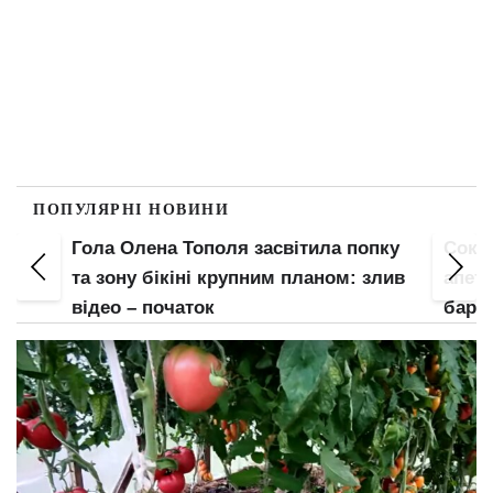
ПОПУЛЯРНІ НОВИНИ
Гола Олена Тополя засвітила попку
Соко
е
та зону бікіні крупним планом: злив
апети
відео – початок
барс