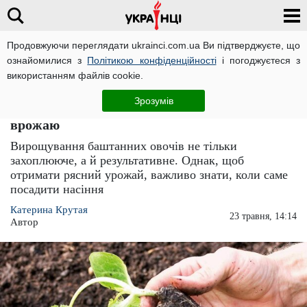
Продовжуючи переглядати ukrainci.com.ua Ви підтверджуєте, що
ознайомилися з
Політикою конфіденційності
і погоджуєтеся з
Головна
Важливо
ЧИТАТЬ НА РУССКОМ
використанням файлів cookie.
Кабачків вистачить на всю зиму: коли і як
Зрозумів
правильно сіяти ці баштанні для класного
врожаю
Вирощування баштанних овочів не тільки
захоплююче, а й результативне. Однак, щоб
отримати рясний урожай, важливо знати, коли саме
посадити насіння
Катерина Крутая
23 травня, 14:14
Автор