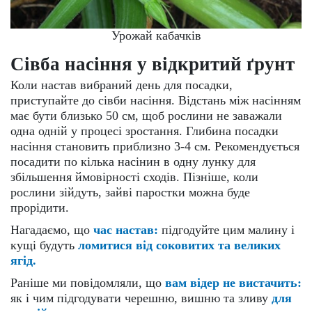
Урожай кабачків
Сівба насіння у відкритий ґрунт
Коли настав вибраний день для посадки,
приступайте до сівби насіння. Відстань між насінням
має бути близько 50 см, щоб рослини не заважали
одна одній у процесі зростання. Глибина посадки
насіння становить приблизно 3-4 см. Рекомендується
посадити по кілька насінин в одну лунку для
збільшення ймовірності сходів. Пізніше, коли
рослини зійдуть, зайві паростки можна буде
прорідити.
Нагадаємо, що
час настав:
підгодуйте цим малину і
кущі будуть
ломитися від соковитих та великих
ягід.
Раніше ми повідомляли, що
вам відер не вистачить:
як і чим підгодувати черешню, вишню та зливу
для