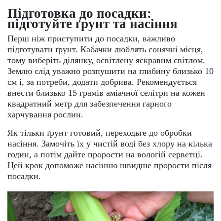
Підготовка до посадки:
підготуйте ґрунт та насіння
Перш ніж приступити до посадки, важливо
підготувати ґрунт. Кабачки люблять сонячні місця,
тому виберіть ділянку, освітлену яскравим світлом.
Землю слід уважно розпушити на глибину близько 10
см і, за потреби, додати добрива. Рекомендується
внести близько 15 грамів аміачної селітри на кожен
квадратний метр для забезпечення гарного
харчування рослин.
Як тільки ґрунт готовий, переходьте до обробки
насіння. Замочіть їх у чистій воді без хлору на кілька
годин, а потім дайте прорости на вологій серветці.
Цей крок допоможе насінню швидше прорости після
посадки.