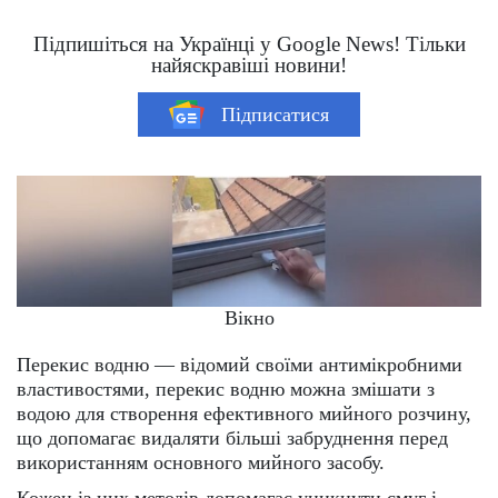
Підпишіться на Українці у Google News! Тільки
найяскравіші новини!
Підписатися
Вікно
Перекис водню — відомий своїми антимікробними
властивостями, перекис водню можна змішати з
водою для створення ефективного мийного розчину,
що допомагає видаляти більші забруднення перед
використанням основного мийного засобу​​.
Кожен із цих методів допомагає уникнути смуг і