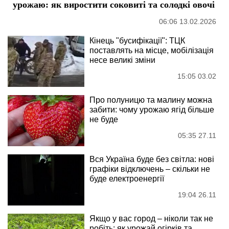
урожаю: як виростити соковиті та солодкі овочі
06:06 13.02.2026
Кінець "бусифікації": ТЦК
поставлять на місце, мобілізація
несе великі зміни
15:05 03.02
Про полуницю та малину можна
забити: чому урожаю ягід більше
не буде
05:35 27.11
Вся Україна буде без світла: нові
графіки відключень – скільки не
буде електроенергії
19:04 26.11
Якщо у вас город – ніколи так не
робіть: як урожай огірків та