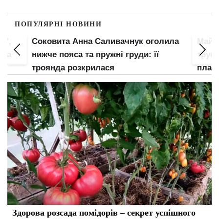
ПОПУЛЯРНІ НОВИНИ
ила
Майже гола Леся Нікітюк спустила
Гола
труси і засвітила груди крупним
"мохн
планом
неї
Здорова розсада помідорів – секрет успішного