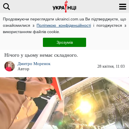
Продовжуючи переглядати ukrainci.com.ua Ви підтверджуєте, що
ознайомилися з
Політикою конфіденційності
і погоджуєтеся з
Головна
Важливо
ЧИТАТЬ НА РУССКОМ
використанням файлів cookie.
На Великдень вікна будуть блищати
Зрозумів
чистотою: чим найкраще вимити скло
Нічого у цьому немає складного.
Дмитро Моренок
28 квітня, 11:03
Автор