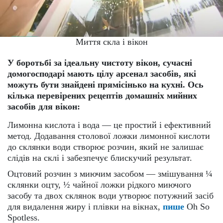
Миття скла і вікон
У боротьбі за ідеальну чистоту вікон, сучасні
домогосподарі мають цілу арсенал засобів, які
можуть бути знайдені прямісінько на кухні. Ось
кілька перевірених рецептів домашніх мийних
засобів для вікон:
Лимонна кислота і вода — це простий і ефективний
метод. Додавання столової ложки лимонної кислоти
до склянки води створює розчин, який не залишає
слідів на склі і забезпечує блискучий результат.
Оцтовий розчин з миючим засобом — змішування ¼
склянки оцту, ½ чайної ложки рідкого миючого
засобу та двох склянок води утворює потужний засіб
для видалення жиру і плівки на вікнах,
пише
Oh So
Spotless​.