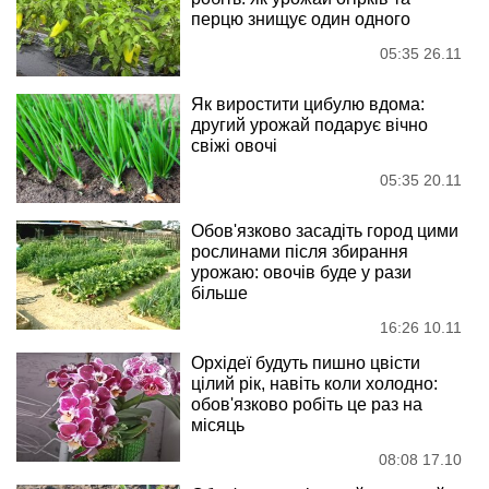
перцю знищує один одного
05:35 26.11
Як виростити цибулю вдома:
другий урожай подарує вічно
свіжі овочі
05:35 20.11
Обов'язково засадіть город цими
рослинами після збирання
урожаю: овочів буде у рази
більше
16:26 10.11
Орхідеї будуть пишно цвісти
цілий рік, навіть коли холодно:
обов'язково робіть це раз на
місяць
08:08 17.10