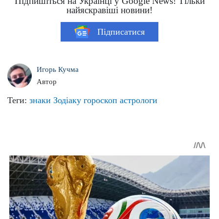
Підпишіться на Українці у Google News! Тільки
найяскравіші новини!
Підписатися
Игорь Кучма
Автор
Теги:
знаки Зодіаку
гороскоп
астрологи