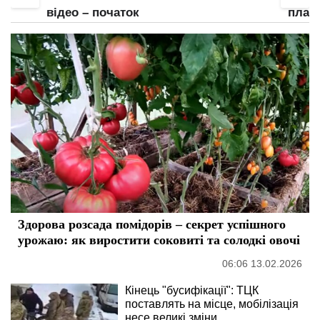
відео – початок
план
Здорова розсада помідорів – секрет успішного
урожаю: як виростити соковиті та солодкі овочі
06:06 13.02.2026
Кінець "бусифікації": ТЦК
поставлять на місце, мобілізація
несе великі зміни