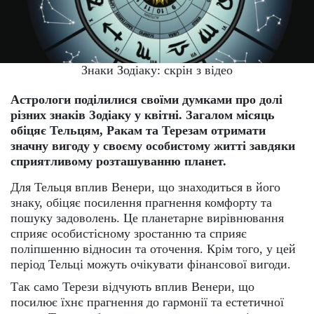
Знаки Зодіаку: скрін з відео
Астрологи поділилися своїми думками про долі
різних знаків Зодіаку у квітні. Загалом місяць
обіцяє Тельцям, Ракам та Терезам отримати
значну вигоду у своєму особистому житті завдяки
сприятливому розташуванню планет.
Для Тельця вплив Венери, що знаходиться в його
знаку, обіцяє посилення прагнення комфорту та
пошуку задоволень. Це планетарне вирівнювання
сприяє особистісному зростанню та сприяє
поліпшенню відносин та оточення. Крім того, у цей
період Тельці можуть очікувати фінансової вигоди.
Так само Терези відчують вплив Венери, що
посилює їхнє прагнення до гармонії та естетичної