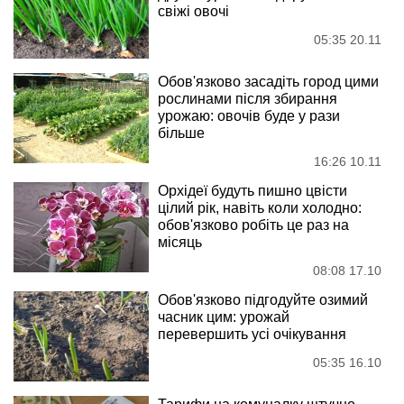
свіжі овочі
05:35 20.11
Обов'язково засадіть город цими
рослинами після збирання
урожаю: овочів буде у рази
більше
16:26 10.11
Орхідеї будуть пишно цвісти
цілий рік, навіть коли холодно:
обов'язково робіть це раз на
місяць
08:08 17.10
Обов'язково підгодуйте озимий
часник цим: урожай
перевершить усі очікування
05:35 16.10