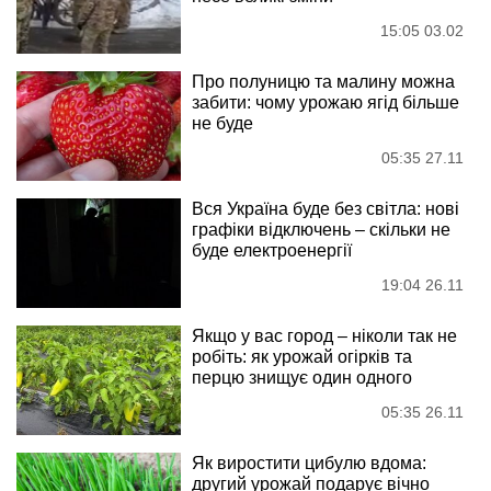
15:05 03.02
Про полуницю та малину можна
забити: чому урожаю ягід більше
не буде
05:35 27.11
Вся Україна буде без світла: нові
графіки відключень – скільки не
буде електроенергії
19:04 26.11
Якщо у вас город – ніколи так не
робіть: як урожай огірків та
перцю знищує один одного
05:35 26.11
Як виростити цибулю вдома:
другий урожай подарує вічно