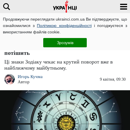
Продовжуючи переглядати ukrainci.com.ua Ви підтверджуєте, що
ознайомилися з
Політикою конфіденційності
і погоджуєтеся з
Головна
Важливо
ЧИТАТЬ НА РУССКОМ
використанням файлів cookie.
Терезам, Тельцям і Ракам треба
Зрозумів
приготуватися: Всесвіт нарешті вас казково
потішить
Ці знаки Зодіаку чекає на крутий поворот вже в
найближчому майбутньому.
Игорь Кучма
9 квітня, 09:30
Автор