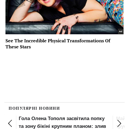
ПОПУЛЯРНІ НОВИНИ
Гола Олена Тополя засвітила попку
Майж
е
та зону бікіні крупним планом: злив
труси