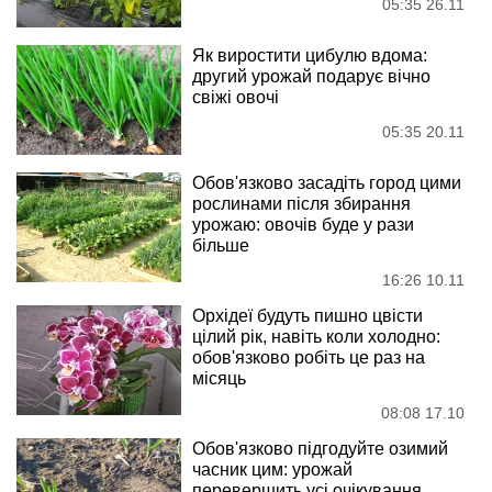
05:35 26.11
Як виростити цибулю вдома:
другий урожай подарує вічно
свіжі овочі
05:35 20.11
Обов'язково засадіть город цими
рослинами після збирання
урожаю: овочів буде у рази
більше
16:26 10.11
Орхідеї будуть пишно цвісти
цілий рік, навіть коли холодно:
обов'язково робіть це раз на
місяць
08:08 17.10
Обов'язково підгодуйте озимий
часник цим: урожай
перевершить усі очікування