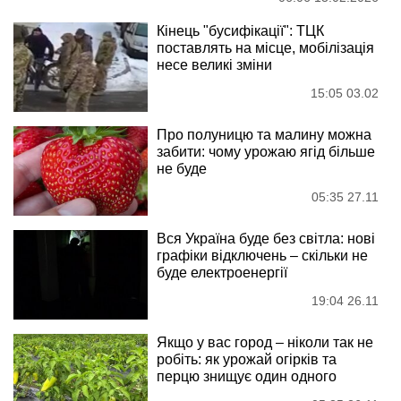
Кінець "бусифікації": ТЦК
поставлять на місце, мобілізація
несе великі зміни
15:05 03.02
Про полуницю та малину можна
забити: чому урожаю ягід більше
не буде
05:35 27.11
Вся Україна буде без світла: нові
графіки відключень – скільки не
буде електроенергії
19:04 26.11
Якщо у вас город – ніколи так не
робіть: як урожай огірків та
перцю знищує один одного