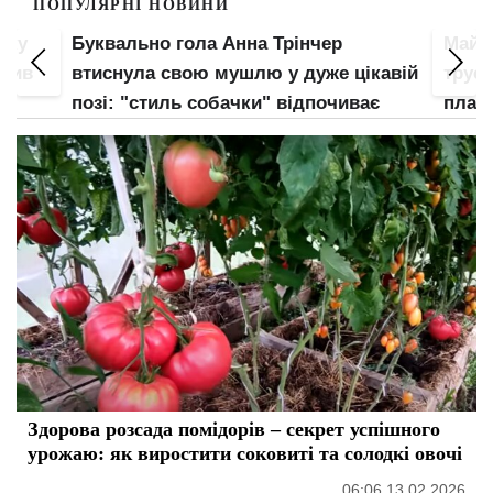
ПОПУЛЯРНІ НОВИНИ
пку
Буквально гола Анна Трінчер
Майж
злив
втиснула свою мушлю у дуже цікавій
труси
позі: "стиль собачки" відпочиває
план
Здорова розсада помідорів – секрет успішного
урожаю: як виростити соковиті та солодкі овочі
06:06 13.02.2026