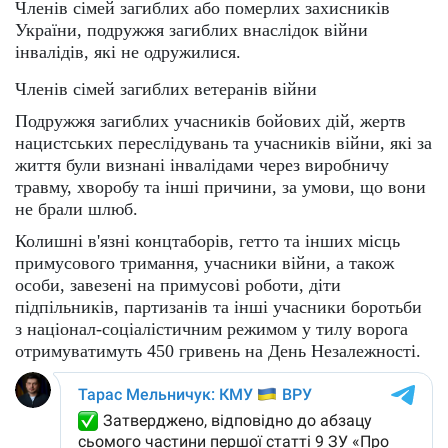
Членів сімей загиблих або померлих захисників
України, подружжя загиблих внаслідок війни
інвалідів, які не одружилися.
Членів сімей загиблих ветеранів війни
Подружжя загиблих учасників бойових дій, жертв
нацистських переслідувань та учасників війни, які за
життя були визнані інвалідами через виробничу
травму, хворобу та інші причини, за умови, що вони
не брали шлюб.
Колишні в'язні концтаборів, гетто та інших місць
примусового тримання, учасники війни, а також
особи, завезені на примусові роботи, діти
підпільників, партизанів та інші учасники боротьби
з націонал-соціалістичним режимом у тилу ворога
отримуватимуть 450 гривень на День Незалежності.