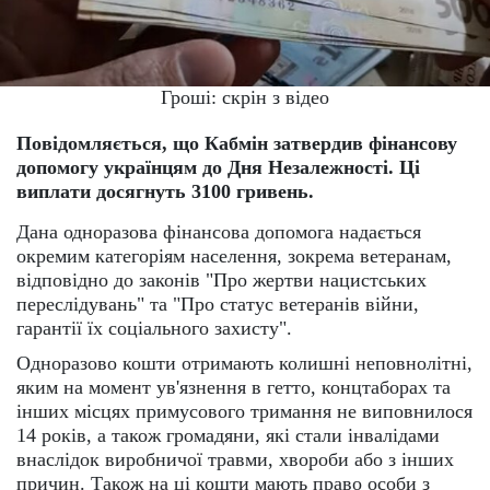
Гроші: скрін з відео
Повідомляється, що Кабмін затвердив фінансову
допомогу українцям до Дня Незалежності. Ці
виплати досягнуть 3100 гривень.
Дана одноразова фінансова допомога надається
окремим категоріям населення, зокрема ветеранам,
відповідно до законів "Про жертви нацистських
переслідувань" та "Про статус ветеранів війни,
гарантії їх соціального захисту".
Одноразово кошти отримають колишні неповнолітні,
яким на момент ув'язнення в гетто, концтаборах та
інших місцях примусового тримання не виповнилося
14 років, а також громадяни, які стали інвалідами
внаслідок виробничої травми, хвороби або з інших
причин. Також на ці кошти мають право особи з