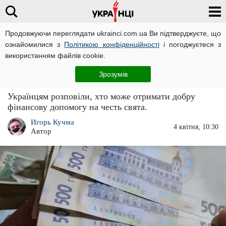
Продовжуючи переглядати ukrainci.com.ua Ви підтверджуєте, що
ознайомилися з
Політикою конфіденційності
і погоджуєтеся з
Головна
Важливо
ЧИТАТЬ НА РУССКОМ
використанням файлів cookie.
Видадуть понад 3000 гривень на свято: хто з
Зрозумів
українців отримає таку допомогу
Українцям розповіли, хто може отримати добру
фінансову допомогу на честь свята.
Игорь Кучма
4 квітня, 10:30
Автор