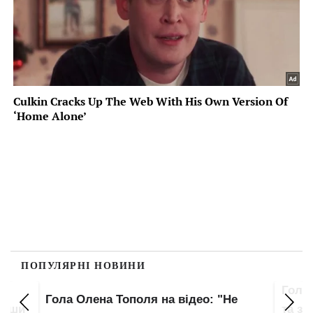
ПОПУЛЯРНІ НОВИНИ
Гола
Гола Олена Тополя на відео: "Не
увши
та зо