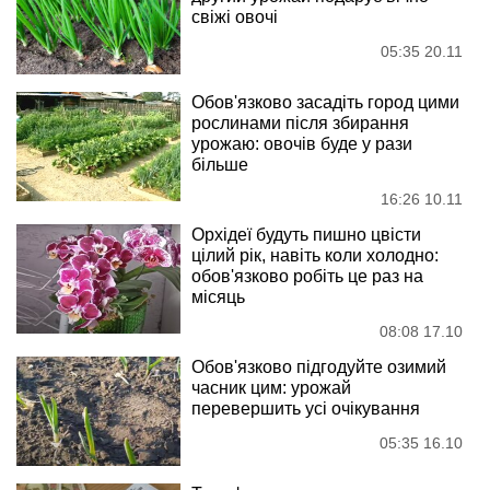
свіжі овочі
05:35 20.11
Обов'язково засадіть город цими
рослинами після збирання
урожаю: овочів буде у рази
більше
16:26 10.11
Орхідеї будуть пишно цвісти
цілий рік, навіть коли холодно:
обов'язково робіть це раз на
місяць
08:08 17.10
Обов'язково підгодуйте озимий
часник цим: урожай
перевершить усі очікування
05:35 16.10