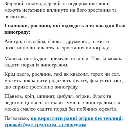
Звіробій, пижма, деревій та подорожник: вони
можуть негативно вплинути на його зростання та
розвиток.
І навпаки, рослини, які підходять для посадки біля
винограду:
Айстри, гіпсофіла, флокс і друммонд: ці квіти
позитивно впливають на зростання винограду.
Мальва, незабудки, примули та віоли. Так, їх можна
садити поряд із виноградом.
Крім цього, рослини, такі як квасоля, горох чи соя,
можуть покращити родючість ґрунту, фіксуючи азот,
що сприяє зростанню винограду.
Щавель, кріп, шпинат, цибуля, огірки, буряк та
редиска: ці овочі та трави сумісні з виноградом і їх
можна смалео садити поряд без побічних ефектів.
Нагадаємо,
як виростити ранні огірки без теплиці:
урожай буде хрустким та солодким