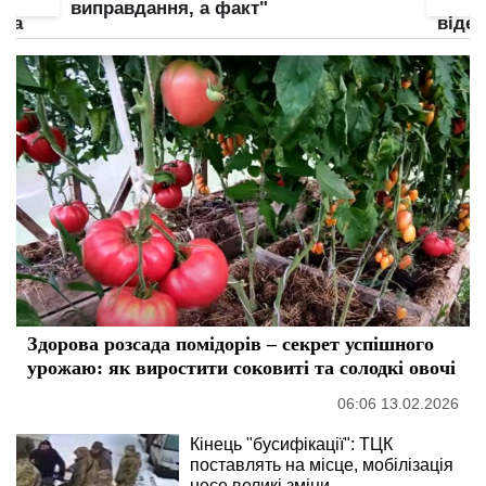
виправдання, а факт"
нка
відео
Здорова розсада помідорів – секрет успішного
урожаю: як виростити соковиті та солодкі овочі
06:06 13.02.2026
Кінець "бусифікації": ТЦК
поставлять на місце, мобілізація
несе великі зміни