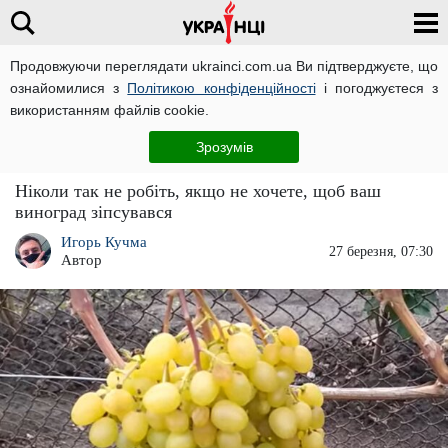
Продовжуючи переглядати ukrainci.com.ua Ви підтверджуєте, що
ознайомилися з
Політикою конфіденційності
і погоджуєтеся з
Головна
Важливо
ЧИТАТЬ НА РУССКОМ
використанням файлів cookie.
Виноград засохне на очах: ​​що в жодному разі
Зрозумів
не можна садити біля нього
Ніколи так не робіть, якщо не хочете, щоб ваш
виноград зіпсувався
Игорь Кучма
27 березня, 07:30
Автор