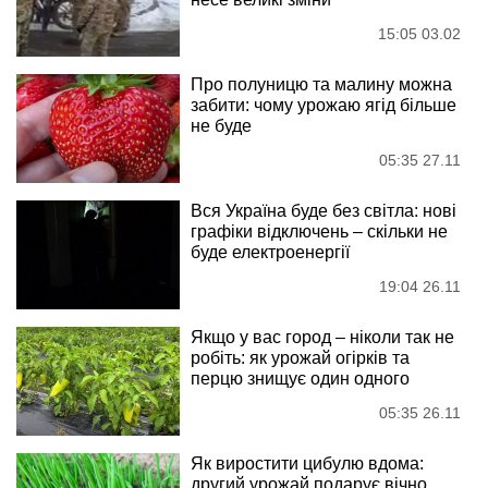
15:05 03.02
Про полуницю та малину можна
забити: чому урожаю ягід більше
не буде
05:35 27.11
Вся Україна буде без світла: нові
графіки відключень – скільки не
буде електроенергії
19:04 26.11
Якщо у вас город – ніколи так не
робіть: як урожай огірків та
перцю знищує один одного
05:35 26.11
Як виростити цибулю вдома:
другий урожай подарує вічно