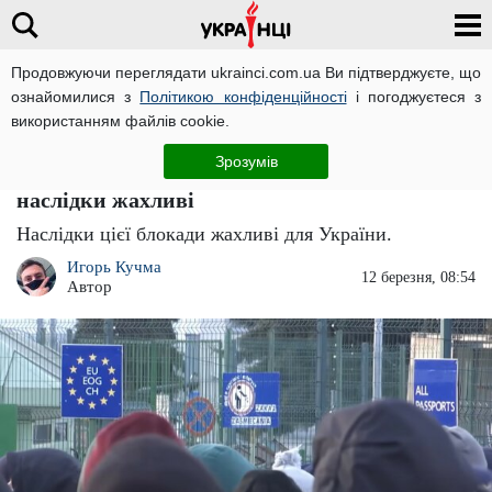
Продовжуючи переглядати ukrainci.com.ua Ви підтверджуєте, що
ознайомилися з
Політикою конфіденційності
і погоджуєтеся з
Головна
Важливо
ЧИТАТЬ НА РУССКОМ
використанням файлів cookie.
На чиєму вони боці? Поляки ще більше
Зрозумів
посилюють блокаду кордонів України –
наслідки жахливі
Наслідки цієї блокади жахливі для України.
Игорь Кучма
12 березня, 08:54
Автор