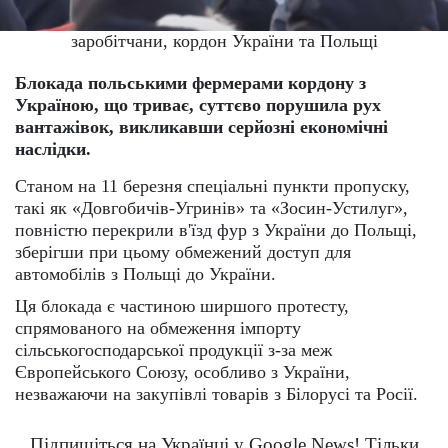
заробітчани, кордон України та Польщі
Блокада польськими фермерами кордону з
Україною, що триває, суттєво порушила рух
вантажівок, викликавши серйозні економічні
наслідки.
Станом на 11 березня спеціальні пункти пропуску,
такі як «Довгобичів-Угринів» та «Зосин-Устилуг»,
повністю перекрили в'їзд фур з України до Польщі,
зберігши при цьому обмежений доступ для
автомобілів з Польщі до України.
Ця блокада є частиною ширшого протесту,
спрямованого на обмеження імпорту
сільськогосподарської продукції з-за меж
Європейського Союзу, особливо з України,
незважаючи на закупівлі товарів з Білорусі та Росії.
Підпишіться на Українці у Google News! Тільки