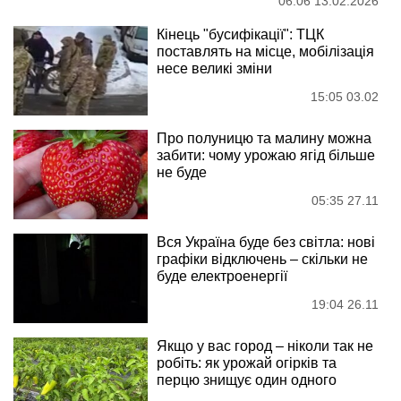
06:06 13.02.2026
Кінець "бусифікації": ТЦК
поставлять на місце, мобілізація
несе великі зміни
15:05 03.02
Про полуницю та малину можна
забити: чому урожаю ягід більше
не буде
05:35 27.11
Вся Україна буде без світла: нові
графіки відключень – скільки не
буде електроенергії
19:04 26.11
Якщо у вас город – ніколи так не
робіть: як урожай огірків та
перцю знищує один одного