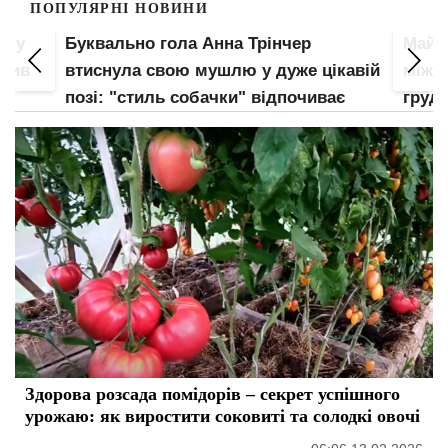
ПОПУЛЯРНІ НОВИНИ
пку
Буквально гола Анна Трінчер
Майже
злив
втиснула свою мушлю у дуже цікавій
між н
позі: "стиль собачки" відпочиває
груди
Здорова розсада помідорів – секрет успішного
урожаю: як виростити соковиті та солодкі овочі