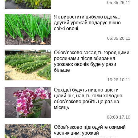
05:35 26.11
Як виростити цибулю вдома:
другий урожай подарує вічно
свіжі овочі
05:35 20.11
Обов'язково засадіть город цими
рослинами після збирання
урожаю: овочів буде у рази
більше
16:26 10.11
Орхідеї будуть пишно цвісти
цілий рік, навіть коли холодно:
обов'язково робіть це раз на
місяць
08:08 17.10
Обов'язково підгодуйте озимий
часник цим: урожай