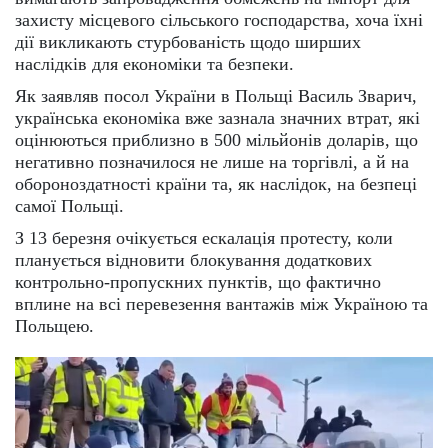
захисту місцевого сільського господарства, хоча їхні
дії викликають стурбованість щодо ширших
наслідків для економіки та безпеки.
Як заявляв посол України в Польщі Василь Зварич,
українська економіка вже зазнала значних втрат, які
оцінюються приблизно в 500 мільйонів доларів, що
негативно позначилося не лише на торгівлі, а й на
обороноздатності країни та, як наслідок, на безпеці
самої Польщі.
З 13 березня очікується ескалація протесту, коли
планується відновити блокування додаткових
контрольно-пропускних пунктів, що фактично
вплине на всі перевезення вантажів між Україною та
Польщею.