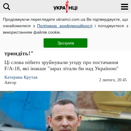
Продовжуючи переглядати ukrainci.com.ua Ви підтверджуєте, що
ознайомилися з
Політикою конфіденційності
і погоджуєтеся з
Головна
Важливо
ЧИТАТЬ НА РУССКОМ
використанням файлів cookie.
Спікер ПС розповів про "відмову" від
Зрозумів
винищувачів F/A-18 Hornet: "Не знаєте - не
триндіть!"
Ці слова нібито зруйнували угоду про постачання
F/A-18, які інакше "зараз літали би над Україною"
Катерина Крутая
2 лютого, 20:45
Автор