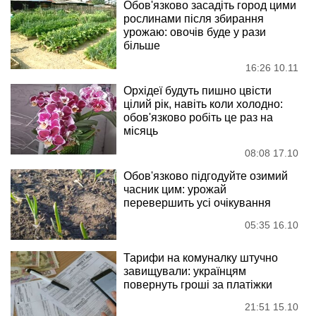
Обов'язково засадіть город цими
рослинами після збирання
урожаю: овочів буде у рази
більше
16:26 10.11
Орхідеї будуть пишно цвісти
цілий рік, навіть коли холодно:
обов'язково робіть це раз на
місяць
08:08 17.10
Обов'язково підгодуйте озимий
часник цим: урожай
перевершить усі очікування
05:35 16.10
Тарифи на комуналку штучно
завищували: українцям
повернуть гроші за платіжки
21:51 15.10