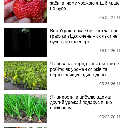
забити: чому урожаю ягід більше
не буде
05:35 27.11
Вся Україна буде без світла: нові
графіки відключень – скільки не
буде електроенергії
19:04 26.11
Якщо у вас город – ніколи так не
робіть: як урожай огірків та
перцю знищує один одного
05:35 26.11
Як виростити цибулю вдома:
другий урожай подарує вічно
свіжі овочі
05:35 20.11