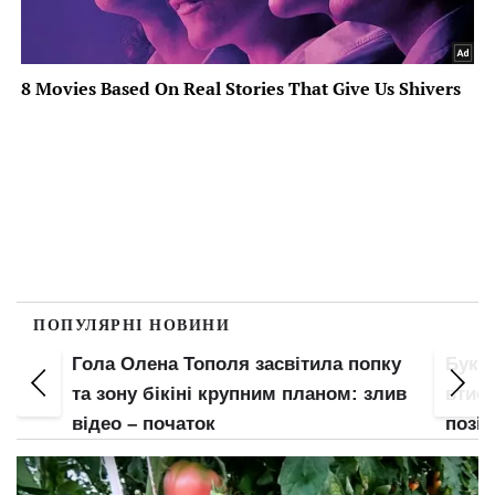
ПОПУЛЯРНІ НОВИНИ
Гола Олена Тополя засвітила попку
Букв
е
та зону бікіні крупним планом: злив
втис
відео – початок
позі: