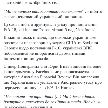
австралійських збройних сил.
"Ми не хочемо вашого літаючого сміття"
, - нібито
сказав неназваний український чиновник.
Ці слова нібито зруйнували угоду про постачання
F/A-18, які інакше "зараз літали б над Україною".
Видання також писало, що оскільки українці вже
розпочали переговори з урядами США та Західної
Європи щодо постачання F-16, українські ВПС
побоювалися не впоратися із двома типами
іноземних винищувачів.
Спікер Повітряних сил Юрій Ігнат відповів на одне
із повідомлень у Facebook, де розповсюджували
матеріал Australian Financial Review. Він заперечив,
що Україна взагалі укладала з Австралією угоду про
передачу винищувачів F/A-18 Hornet.
"Не знаєте - не триндіть! (...) Ми йдемо єдиною
доступною стежкою до західних літаків. Наскільки
це можливо!"
- сказав він.