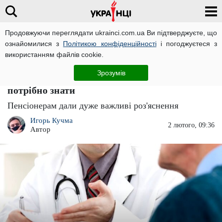
Продовжуючи переглядати ukrainci.com.ua Ви підтверджуєте, що
ознайомилися з
Політикою конфіденційності
і погоджуєтеся з
Головна
Важливо
ЧИТАТЬ НА РУССКОМ
використанням файлів cookie.
Безкоштовні медичні послуги для
Зрозумів
пенсіонерів: куди звертатись і все, що
потрібно знати
Пенсіонерам дали дуже важливі роз'яснення
Игорь Кучма
2 лютого, 09:36
Автор