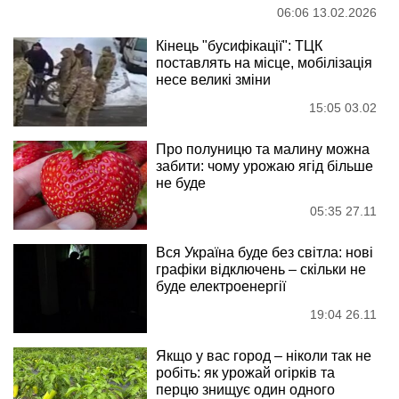
06:06 13.02.2026
Кінець "бусифікації": ТЦК
поставлять на місце, мобілізація
несе великі зміни
15:05 03.02
Про полуницю та малину можна
забити: чому урожаю ягід більше
не буде
05:35 27.11
Вся Україна буде без світла: нові
графіки відключень – скільки не
буде електроенергії
19:04 26.11
Якщо у вас город – ніколи так не
робіть: як урожай огірків та
перцю знищує один одного