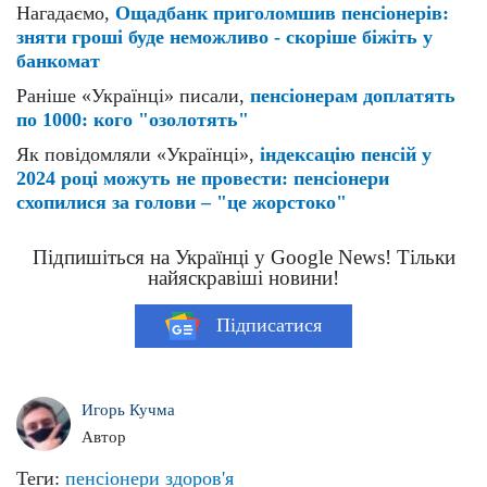
Нагадаємо,
Ощадбанк приголомшив пенсіонерів:
зняти гроші буде неможливо - скоріше біжіть у
банкомат
Раніше «Українці» писали,
пенсіонерам доплатять
по 1000: кого "озолотять"
Як повідомляли «Українці»,
індексацію пенсій у
2024 році можуть не провести: пенсіонери
схопилися за голови – "це жорстоко"
Підпишіться на Українці у Google News! Тільки
найяскравіші новини!
Підписатися
Игорь Кучма
Автор
Теги:
пенсіонери
здоров'я