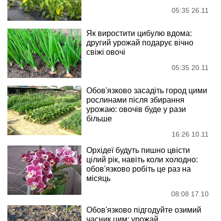
05:35 26.11
Як виростити цибулю вдома:
другий урожай подарує вічно
свіжі овочі
05:35 20.11
Обов'язково засадіть город цими
рослинами після збирання
урожаю: овочів буде у рази
більше
16:26 10.11
Орхідеї будуть пишно цвісти
цілий рік, навіть коли холодно:
обов'язково робіть це раз на
місяць
08:08 17.10
Обов'язково підгодуйте озимий
часник цим: урожай