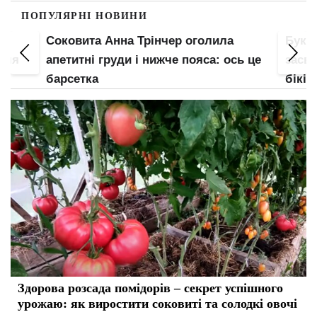
ПОПУЛЯРНІ НОВИНИ
Соковита Анна Трінчер оголила
Букв
 для
апетитні груди і нижче пояса: ось це
засві
барсетка
бікін
напо
Здорова розсада помідорів – секрет успішного
урожаю: як виростити соковиті та солодкі овочі