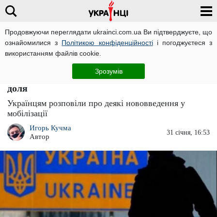
Продовжуючи переглядати ukrainci.com.ua Ви підтверджуєте, що
ознайомилися з
Політикою конфіденційності
і погоджуєтеся з
Головна
Важливо
ЧИТАТЬ НА РУССКОМ
використанням файлів cookie.
Українців, які втекли від війни за кордон,
Зрозумів
чекає неприємний "сюрприз": що їм готує
доля
Українцям розповіли про деякі нововведення у
мобілізації
Игорь Кучма
31 січня, 16:53
Автор