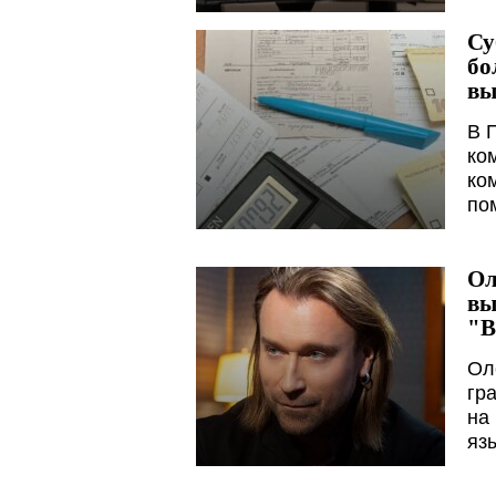
Су
бо
вы
В 
ко
ко
по
Ол
вы
"В
Ол
гр
на
яз