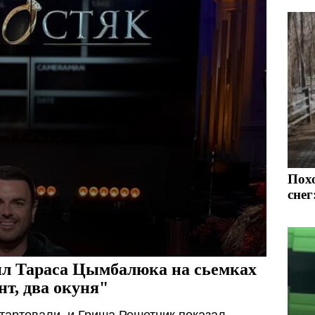
Пох
снег
ил Тараса Цымбалюка на сьемках
т, два окуня"