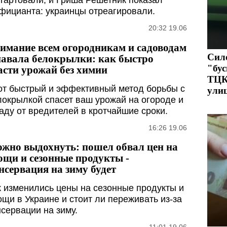
стартовали, и Гриша Решетник показал
фицианта: украинцы отреагировали.
20:32 19.06
имание всем огородникам и садоводам
Сил
навала белокрылки: как быстро
"бус
асти урожай без химии
ТЦК 
от быстрый и эффективный метод борьбы с
ули
локрылкой спасет ваш урожай на огороде и
саду от вредителей в кротчайшие сроки.
16:26 19.06
жно выдохнуть: пошел обвал цен на
ощи и сезонные продукты -
нсервация на зиму будет
к изменились цены на сезонные продукты и
ощи в Украине и стоит ли переживать из-за
нсервации на зиму.