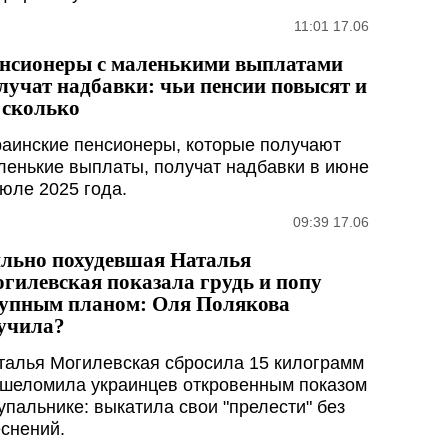
11:01 17.06
нсионеры с маленькими выплатами
лучат надбавки: чьи пенсии повысят и
 сколько
раинские пенсионеры, которые получают
ленькие выплаты, получат надбавки в июне
июле 2025 года.
09:39 17.06
льно похудевшая Наталья
гилевская показала грудь и попу
упным планом: Оля Полякова
учила?
талья Могилевская сбросила 15 килограмм
ошеломила украинцев откровенным показом
купальнике: выкатила свои "прелести" без
еснений.