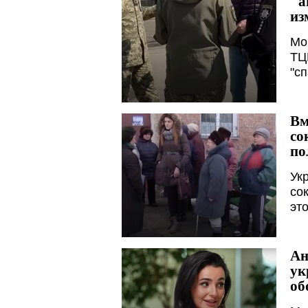
"а
из
Мо
ТЦ
"сп
Вм
со
по
Ук
со
эт
Ан
ук
об