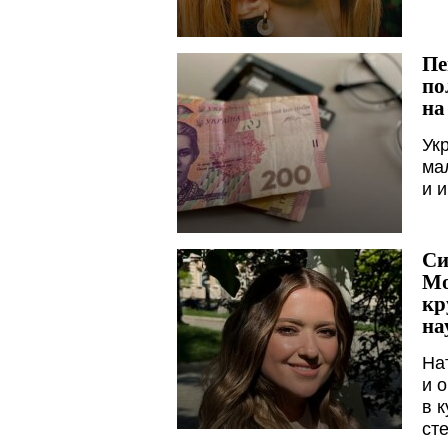
Пе
по
на
Ук
ма
и 
Си
Мо
кр
на
На
и 
в 
ст