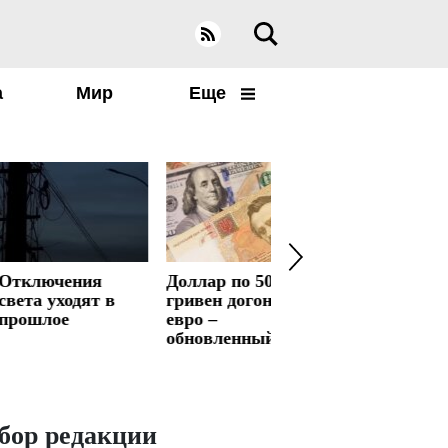
а
Мир
Еще
ючения
Доллар по 50
Жаркую весну
 уходят в
гривен догонит
заменят
лое
евро –
внезапные
обновленный
морозы: погода
курс валют
сильно
испортится –
обновленный
прогноз
бор редакции