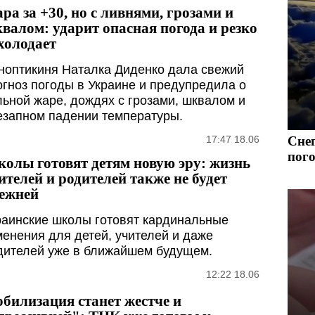
ра за +30, но с ливнями, грозами и
валом: ударит опасная погода и резко
холодает
ноптикиня Наталка Диденко дала свежий
огноз погоды в Украине и предупредила о
льной жаре, дождях с грозами, шквалом и
езапном падении температуры.
17:47 18.06
Снег
пого
олы готовят детям новую эру: жизнь
ителей и родителей также не будет
ежней
раинские школы готовят кардинальные
менения для детей, учителей и даже
дителей уже в ближайшем будущем.
12:22 18.06
билизация станет жестче и