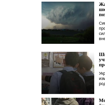
Жа
шк
по
Си
пр
си
вн
Шк
уч
пр
Ук
из
ро
Мо