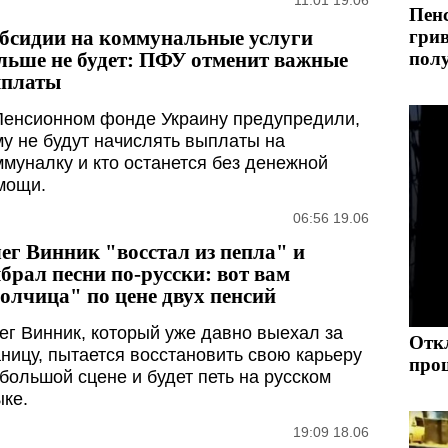
11:01 19.06
Пенс
бсидии на коммунальные услуги
грив
льше не будет: ПФУ отменит важные
пол
платы
Пенсионном фонде Украину предупредили,
му не будут начислять выплаты на
ммуналку и кто останется без денежной
мощи.
06:56 19.06
ег Винник "восстал из пепла" и
брал песни по-русски: вот вам
олчица" по цене двух пенсий
ег Винник, который уже давно выехал за
Откл
аницу, пытается восстановить свою карьеру
про
 большой сцене и будет петь на русском
ыке.
19:09 18.06