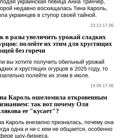
лодая украинская певица Анна Тринчер,
торой недавно восхищалась Тина Кароль,
ела украинцев в ступор своей тайной.
23:13 17.06
к в разы увеличить урожай сладких
урцов: полейте их этим для хрустящих
ощей без горечи
ли вы хотите получить обильный урожай
адких и хрустящих огурцов в 2025 году, то
язательно полейте их этим в июле.
19:09 17.06
на Кароль ошеломила откровенным
изнанием: так вот почему Оля
лякова ее "кусает"?
на Кароль внезапно призналась, почему она
егда одна и ни с кем не общается, особенно
сфере шоу-бизнеса.