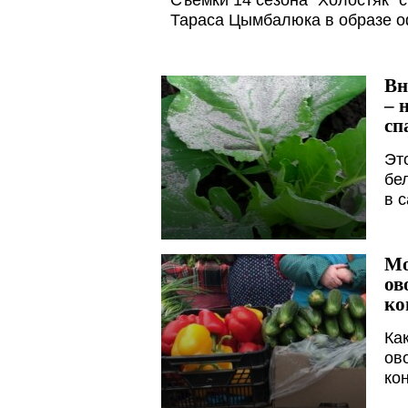
Съемки 14 сезона "Холостяк" 
Тараса Цымбалюка в образе о
Вн
– 
сп
Эт
бе
в 
Мо
ов
ко
Ка
ов
ко