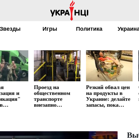
Звезды
Игры
Политика
Украин
Проезд на
Резкий обвал цен
Откл
 и
общественном
на продукты в
света
ия"
транспорте
Украине: делайте
прош
внезапно
запасы, пока
ЦК
дорожает – новые
дают шанс
тать
тарифы
лице
Вы