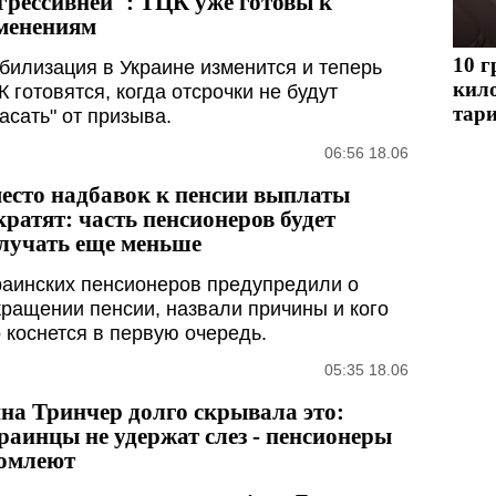
грессивней": ТЦК уже готовы к
менениям
10 г
билизация в Украине изменится и теперь
кил
К готовятся, когда отсрочки не будут
тари
асать" от призыва.
06:56 18.06
есто надбавок к пенсии выплаты
кратят: часть пенсионеров будет
лучать еще меньше
раинских пенсионеров предупредили о
кращении пенсии, назвали причины и кого
о коснется в первую очередь.
05:35 18.06
на Тринчер долго скрывала это:
раинцы не удержат слез - пенсионеры
омлеют