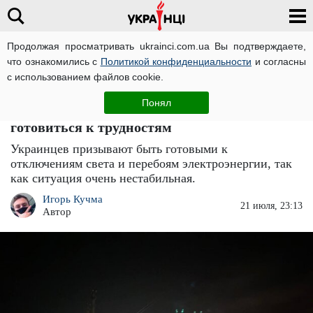
Продолжая просматривать ukrainci.com.ua Вы подтверждаете,
что ознакомились с
Политикой конфиденциальности
и согласны
Главная
Важно
ЧИТАТИ УКРАЇНСЬКОЮ
с использованием файлов cookie.
Масштабные отключения света
Понял
возвращаются? Украинцев призывают
готовиться к трудностям
Украинцев призывают быть готовыми к
отключениям света и перебоям электроэнергии, так
как ситуация очень нестабильная.
Игорь Кучма
21 июля, 23:13
Автор