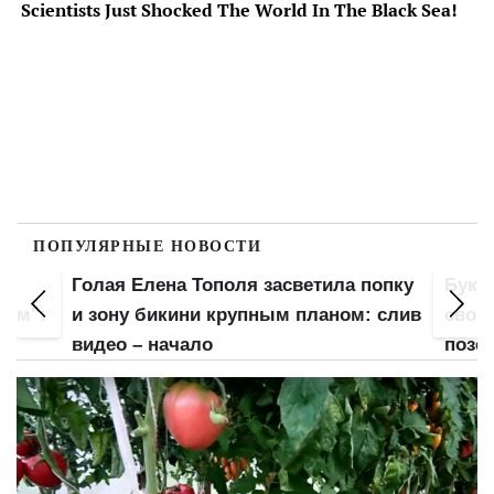
ПОПУЛЯРНЫЕ НОВОСТИ
а
Голая Елена Тополя засветила попку
Букв
лом":
и зону бикини крупным планом: слив
свою
видео – начало
позе: