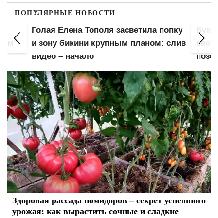
ПОПУЛЯРНЫЕ НОВОСТИ
а
Голая Елена Тополя засветила попку
Букв
лом":
и зону бикини крупным планом: слив
свою
видео – начало
позе:
Здоровая рассада помидоров – секрет успешного
урожая: как вырастить сочные и сладкие