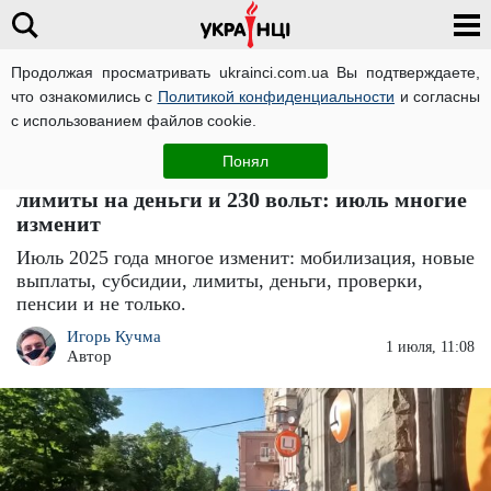
Продолжая просматривать ukrainci.com.ua Вы подтверждаете,
что ознакомились с
Политикой конфиденциальности
и согласны
Главная
Важно
ЧИТАТИ УКРАЇНСЬКОЮ
с использованием файлов cookie.
Надбавки к пенсии, новые выплаты,
Понял
мобилизация, субсидии, проверки ВПЛ,
лимиты на деньги и 230 вольт: июль многие
изменит
Июль 2025 года многое изменит: мобилизация, новые
выплаты, субсидии, лимиты, деньги, проверки,
пенсии и не только.
Игорь Кучма
1 июля, 11:08
Автор