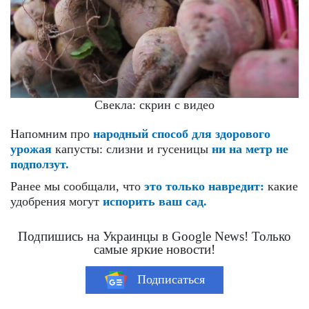
Свекла: скрин с видео
Напомним про
народный способ для здорового
урожая
капусты: слизни и гусеницы
ни на метр не
подползут.
Ранее мы сообщали, что
это только навредит:
какие
удобрения могут
испорить ваш сад.
Подпишись на Украинцы в Google News! Только
самые яркие новости!
Подписаться