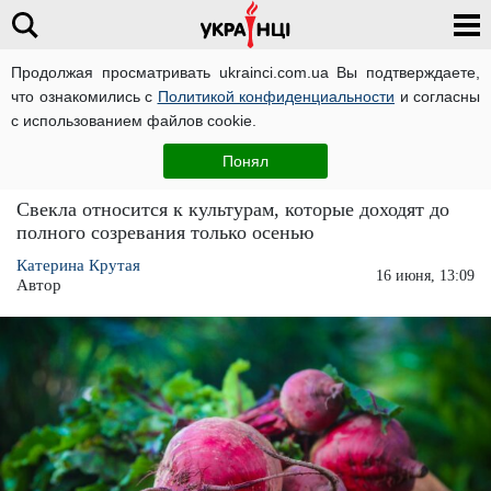
Продолжая просматривать ukrainci.com.ua Вы подтверждаете,
что ознакомились с
Политикой конфиденциальности
и согласны
Главная
Важно
ЧИТАТИ УКРАЇНСЬКОЮ
с использованием файлов cookie.
Обязательно подкормите этим свекла в
Понял
июне: 2 варианта для сохранения урожая
Свекла относится к культурам, которые доходят до
полного созревания только осенью
Катерина Крутая
16 июня, 13:09
Автор