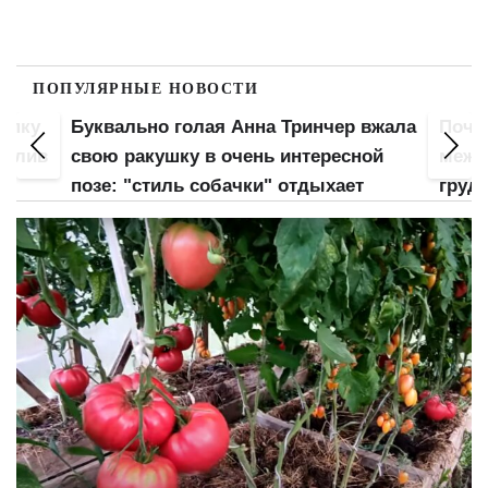
ПОПУЛЯРНЫЕ НОВОСТИ
попку
Буквально голая Анна Тринчер вжала
Почт
 слив
свою ракушку в очень интересной
межд
позе: "стиль собачки" отдыхает
груд