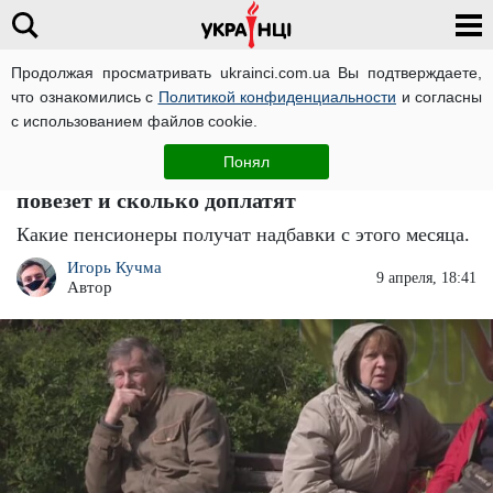
Продолжая просматривать ukrainci.com.ua Вы подтверждаете,
что ознакомились с
Политикой конфиденциальности
и согласны
Главная
Важно
ЧИТАТИ УКРАЇНСЬКОЮ
с использованием файлов cookie.
Миллионы пенсионеров ждали этого:
Понял
пенсии вырастут уже в апреле – кому
повезет и сколько доплатят
Какие пенсионеры получат надбавки с этого месяца.
Игорь Кучма
9 апреля, 18:41
Автор