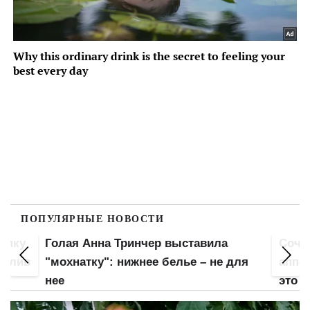
ПОПУЛЯРНЫЕ НОВОСТИ
попку
Голая Анна Тринчер выставила
Сочн
 слив
"мохнатку": нижнее белье – не для
аппет
нее
это б