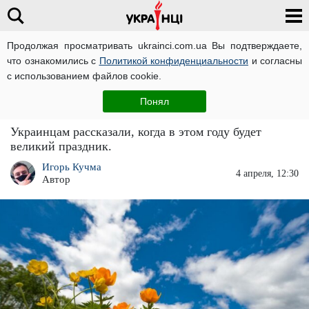
Продолжая просматривать ukrainci.com.ua Вы подтверждаете,
что ознакомились с
Политикой конфиденциальности
и согласны
Главная
Важно
ЧИТАТИ УКРАЇНСЬКОЮ
с использованием файлов cookie.
Когда будем праздновать Троицу в этом году:
Понял
не пропустите новую дату
Украинцам рассказали, когда в этом году будет
великий праздник.
Игорь Кучма
4 апреля, 12:30
Автор