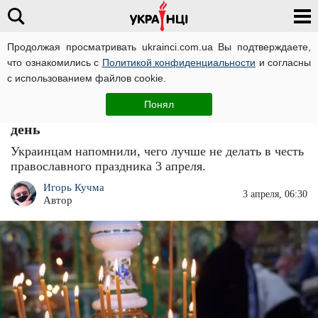
Продолжая просматривать ukrainci.com.ua Вы подтверждаете,
что ознакомились с
Политикой конфиденциальности
и согласны
Главная
Важно
ЧИТАТИ УКРАЇНСЬКОЮ
с использованием файлов cookie.
Церковный праздник 3 апреля: ни в коем
Понял
случае не одалживайте никому деньги в этот
день
Украинцам напомнили, чего лучше не делать в честь
православного праздника 3 апреля.
Игорь Кучма
3 апреля, 06:30
Автор