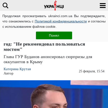
Продолжая просматривать ukrainci.com.ua Вы подтверждаете,
что ознакомились с
Политикой конфиденциальности
и согласны
Главная
Важно
ЧИТАТИ УКРАЇНСЬКОЮ
с использованием файлов cookie.
Буданов рассказал про заход спецназа в
Понял
Крым, а Умеров подтвердил план на 2024
год: "Не рекомендовал пользоваться
мостом"
Глава ГУР Буданов анонсировал сюрпризы для
оккупантов в Крыму
Катерина Крутая
25 февраля, 15:54
Автор