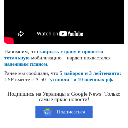
Напомним, что
закрыть страну и провести
тотальную
мобилизацию – нардеп похвастался
надежным планом.
Ранее мы сообщали, что
5 майоров и 3 лейтенанта:
ГУР вместе с А-50
"утопили" и 10 военных рф.
Подпишись на Украинцы в Google News! Только
самые яркие новости!
Подписаться