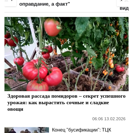
и зону бикини крупным планом: слив
широ
видео – начало
пупк
Здоровая рассада помидоров – секрет успешного
урожая: как вырастить сочные и сладкие
овощи
06:06 13.02.2026
Конец "бусификации": ТЦК