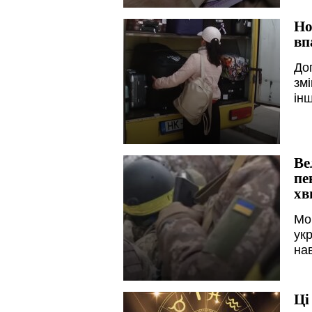
Но
вп
До
зм
ін
Ве
пе
хв
Мо
укр
нав
Ці