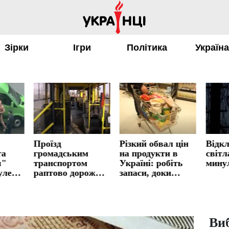
Зірки
Ігри
Політика
Україн
Проїзд
Різкий обвал цін
Відк
та
громадським
на продукти в
світл
я"
транспортом
Україні: робіть
мину
уле:
раптово дорожчає
запаси, доки
ь
– нові тарифи
дають шанс
овити
Виб