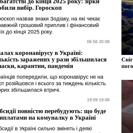
 багатстві до кінця 2025 року: зірки
обили вибір. Гороскоп
оскоп назвав знаки Зодіаку, на які чекає
равжній грошовий приплив і фінансовий
іх до кінця 2025 року.
06:56 20.08
алах коронавірусу в Україні:
лькість заражених у рази збільшилася
Сніг
маски, карантин, пандемія
пого
раїнців попередили, що коронавірус не на
т розійшовся і всього за тиждень кількість
орих збільшилася втричі.
19:09 19.08
бсидії повністю перебудують: що буде
виплатами на комуналку в Україні
сидії в Україні сильно змінять і деякі