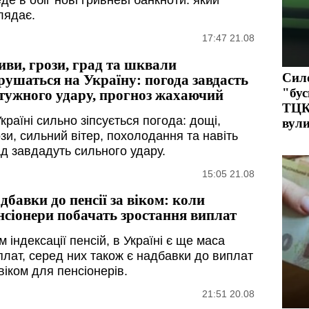
е в обіг нові гривневі банкноти: який
лядає.
17:47 21.08
иви, грози, град та шквали
Сило
рушаться на Україну: погода завдасть
"бус
тужного удару, прогноз жахаючий
ТЦК
країні сильно зіпсується погода: дощі,
вули
зи, сильний вітер, похолодання та навіть
ад завдадуть сильного удару.
15:05 21.08
дбавки до пенсії за віком: коли
нсіонери побачать зростання виплат
м індексації пенсій, в Україні є ще маса
плат, серед них також є надбавки до виплат
віком для пенсіонерів.
21:51 20.08