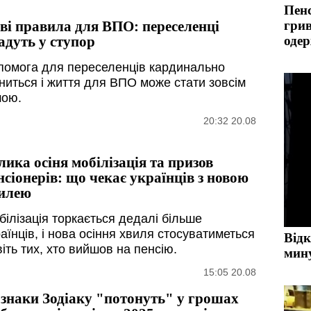
Пенс
ві правила для ВПО: переселенці
грив
адуть у ступор
одер
помога для переселенців кардинально
іниться і життя для ВПО може стати зовсім
шою.
20:32 20.08
лика осіня мобілізація та призов
нсіонерів: що чекає українців з новою
илею
білізація торкається дедалі більше
аїнців, і нова осіння хвиля стосуватиметься
Відк
іть тих, хто вийшов на пенсію.
мин
15:05 20.08
 знаки Зодіаку "потонуть" у грошах