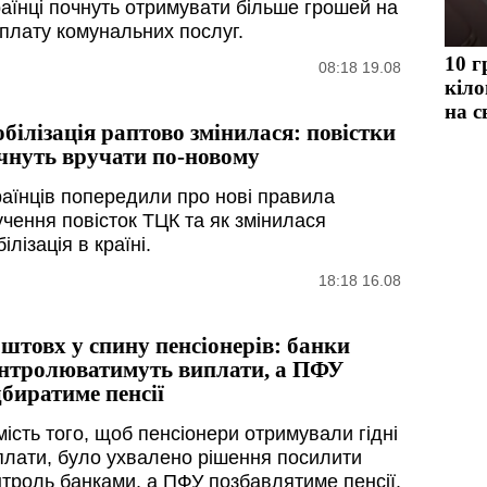
раїнці почнуть отримувати більше грошей на
дплату комунальних послуг.
10 г
08:18 19.08
кіло
на с
білізація раптово змінилася: повістки
чнуть вручати по-новому
раїнців попередили про нові правила
учення повісток ТЦК та як змінилася
ілізація в країні.
18:18 16.08
штовх у спину пенсіонерів: банки
нтролюватимуть виплати, а ПФУ
дбиратиме пенсії
мість того, щоб пенсіонери отримували гідні
плати, було ухвалено рішення посилити
нтроль банками, а ПФУ позбавлятиме пенсії.