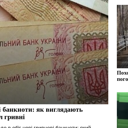
Похо
пого
і банкноти: як виглядають
л гривні