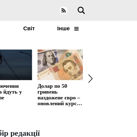
а
Світ
Інше
лючення
Долар по 50
Спекотну весну
а йдуть у
гривень
замінять раптові
ле
наздожене євро –
морози: погода
оновлений курс
сильно зіпсується
валют
– оновлений
прогноз
ір редакції