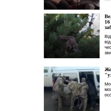
Ве
16
за
Ві
від
че
зви
Жо
"у
Моб
мож
ос