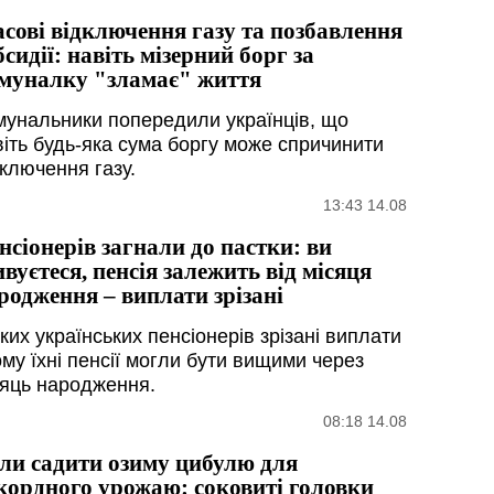
сові відключення газу та позбавлення
бсидії: навіть мізерний борг за
муналку "зламає" життя
мунальники попередили українців, що
віть будь-яка сума боргу може спричинити
дключення газу.
13:43 14.08
нсіонерів загнали до пастки: ви
ивуєтеся, пенсія залежить від місяця
родження – виплати зрізані
ких українських пенсіонерів зрізані виплати
ому їхні пенсії могли бути вищими через
сяць народження.
08:18 14.08
ли садити озиму цибулю для
кордного урожаю: соковиті головки