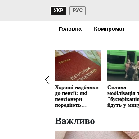
УКР
РУС
Головна
Компромат
Похолодання,
Хороші надбавки
Силова
дощі та мокрий
до пенсії: які
мобілізація 
сніг: погода різко
пенсіонери
"бусифікаці
зіпсується
порадіють
йдуть у мин
відчутним
ТЦК можут
доплатам
перестати л
Важливо
на вулиці