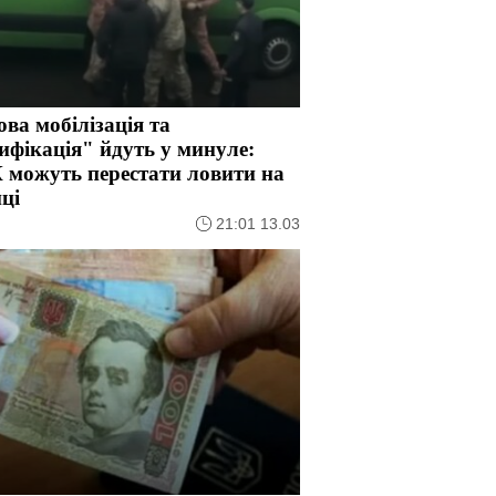
ва мобілізація та
ифікація" йдуть у минуле:
 можуть перестати ловити на
ці
21:01 13.03