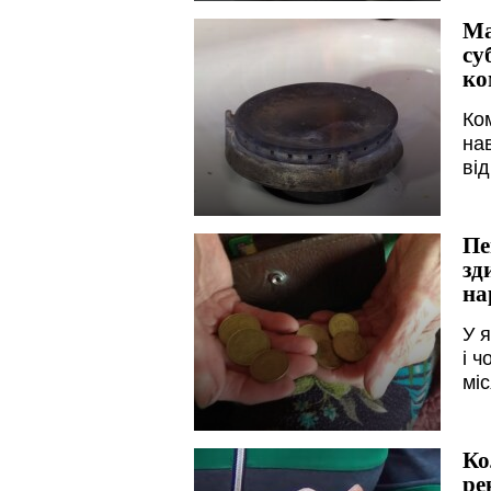
Ма
су
ко
Ко
на
ві
Пе
зд
на
У я
і ч
мі
Ко
ре