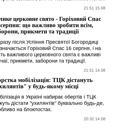
21:51 15.08
лике церковне свято - Горіховий Спас
 серпня: що важливо зробити всім,
борони, прикмети та традиції
дразу після Успіння Пресвятої Богородиці
значається Горіховий Спас 16 серпня, і на
сть важливого церковного свята є важливі
чаї, прикмети, заборони та традиції.
21:51 14.08
рстка мобілізація: ТЦК дістануть
хилянтів" у будь-якому місці
ілізація в Україні набирає обертів і ТЦК
уть дістати "ухилянтів" буквально будь-де,
обливо на блокпостах.
20:32 14.08