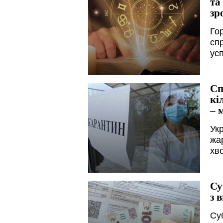
та
зр
Гор
сп
усп
Сп
кі
– 
Ук
жар
хв
Су
з 
Суб