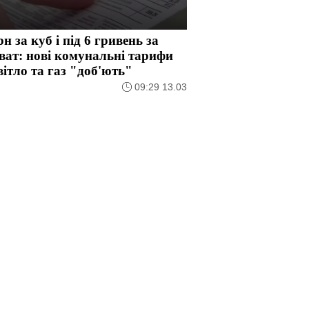
рн за куб і під 6 гривень за
ват: нові комунальні тарифи
вітло та газ "доб'ють"
09:29 13.03