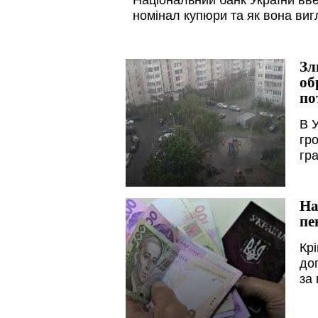
Національний банк України введ
номінал купюри та як вона виг
Зл
об
по
В У
гро
гр
На
пе
Крі
до
за 