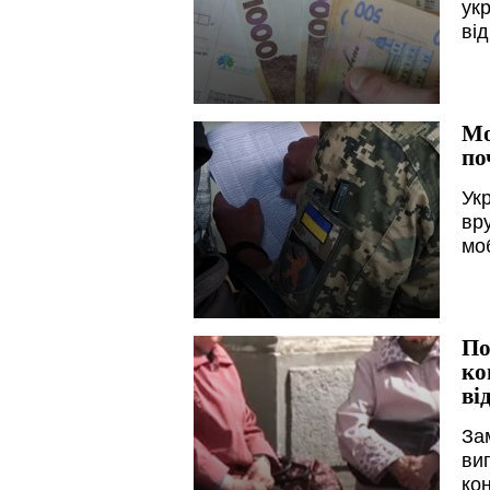
ук
ві
Мо
по
Ук
вр
моб
По
ко
ві
За
ви
ко